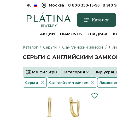
Ru
Москва
8 800 350-15-95
8 910 
Каталог
АКЦИИ
DIAMONDS
СВАДЬБА
К
Каталог
/
Серьги
/
С английским замком
/
Лим
СЕРЬГИ С АНГЛИЙСКИМ ЗАМКО
Все фильтры
Категория
Вид украш
Серьги
С английским замком
Лимонно