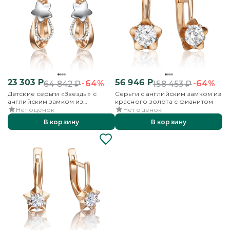
23 303
₽
56 946
₽
-64%
-64%
64 842
₽
158 453
₽
Детские серьги «Звёзды» с
Серьги с английским замком из
английским замком из
красного золота с фианитом
красного золота
Нет оценок
Нет оценок
В корзину
В корзину