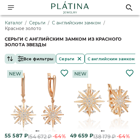
Каталог
/
Серьги
/
С английским замком
/
Красное золото
СЕРЬГИ С АНГЛИЙСКИМ ЗАМКОМ ИЗ КРАСНОГО
ЗОЛОТА ЗВЕЗДЫ
Все фильтры
Серьги
С английским замком
55 587
₽
49 659
₽
-64%
-64%
154 672
₽
138 179
₽