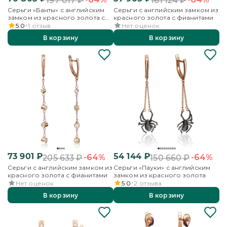
197 017
₽
161 124
₽
Серьги «Банты» с английским
Серьги с английским замком из
замком из красного золота с
красного золота с фианитами
фианитами
5.0
1
отзыв
Нет оценок
В корзину
В корзину
73 901
₽
54 144
₽
-64%
-64%
205 633
₽
150 660
₽
Серьги с английским замком из
Серьги «Пауки» с английским
красного золота с фианитами
замком из красного золота
Нет оценок
5.0
2
отзыва
В корзину
В корзину