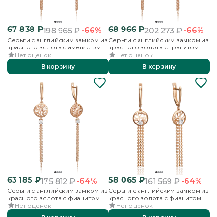
67 838
₽
68 966
₽
-66%
-66%
198 965
₽
202 273
₽
Серьги с английским замком из
Серьги с английским замком из
красного золота с аметистом
красного золота с гранатом
Нет оценок
Нет оценок
В корзину
В корзину
63 185
₽
58 065
₽
-64%
-64%
175 812
₽
161 569
₽
Серьги с английским замком из
Серьги с английским замком из
красного золота с фианитом
красного золота с фианитом
Нет оценок
Нет оценок