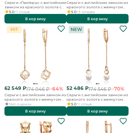
Серьги «Пантеры» с английским
Серьги с английским замком из
замком из красного золота с
красного золота с жемчугом
гранатом
культивированным
5.0
1
отзыв
5.0
3
отзыва
В корзину
В корзину
62 549
₽
52 486
₽
-64%
-70%
174 046
₽
174 546
₽
Серьги с английским замком из
Серьги с английским замком из
красного золота с жемчугом
красного золота с жемчугом
культивированным
культивированным и
Нет оценок
5.0
1
отзыв
фианитами
В корзину
В корзину