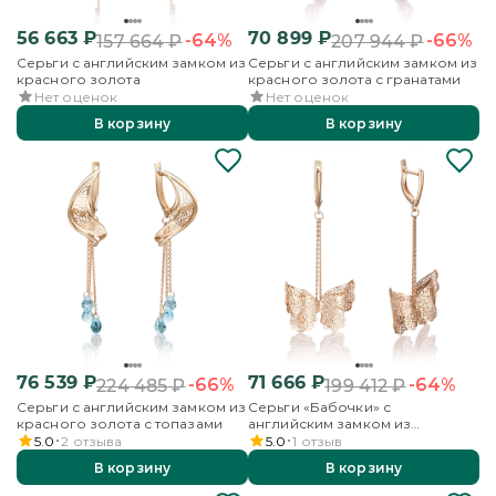
56 663
₽
70 899
₽
-64%
-66%
157 664
₽
207 944
₽
Серьги с английским замком из
Серьги с английским замком из
красного золота
красного золота с гранатами
Нет оценок
Нет оценок
В корзину
В корзину
76 539
₽
71 666
₽
-66%
-64%
224 485
₽
199 412
₽
Серьги с английским замком из
Серьги «Бабочки» с
красного золота с топазами
английским замком из
красного золота
5.0
2
отзыва
5.0
1
отзыв
В корзину
В корзину