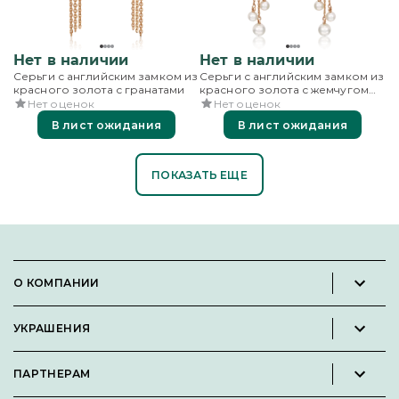
Нет в наличии
Нет в наличии
Серьги с английским замком из
Серьги с английским замком из
красного золота с гранатами
красного золота с жемчугом
культивированным
Нет оценок
Нет оценок
В лист ожидания
В лист ожидания
ПОКАЗАТЬ ЕЩЕ
О КОМПАНИИ
Новости и пресс-релизы
УКРАШЕНИЯ
Вакансии
Каталог
Философия
ПАРТНЕРАМ
Кольца
Контакты