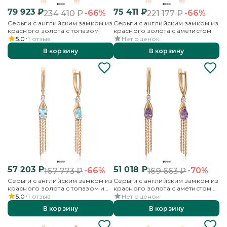
79 923
₽
75 411
₽
-66%
-66%
234 410
₽
221 177
₽
Серьги с английским замком из
Серьги с английским замком из
красного золота с топазом
красного золота с аметистом
5.0
1
отзыв
Нет оценок
В корзину
В корзину
57 203
₽
51 018
₽
-66%
-70%
167 773
₽
169 663
₽
Серьги с английским замком из
Серьги с английским замком из
красного золота с топазом и
красного золота с аметистом и
бесцветным топазом
бесцветным топазом
5.0
1
отзыв
Нет оценок
В корзину
В корзину