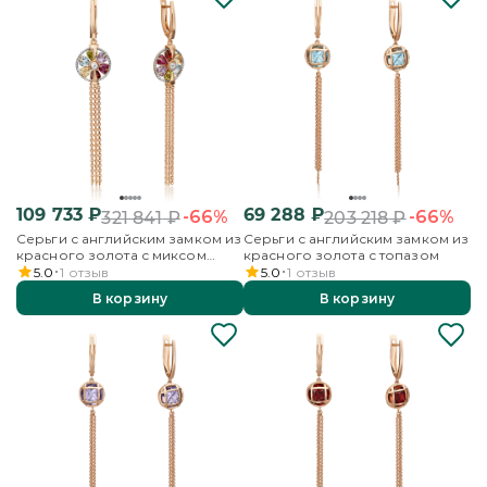
109 733
₽
69 288
₽
-66%
-66%
321 841
₽
203 218
₽
Серьги с английским замком из
Серьги с английским замком из
красного золота с миксом
красного золота с топазом
камней
5.0
1
отзыв
5.0
1
отзыв
В корзину
В корзину