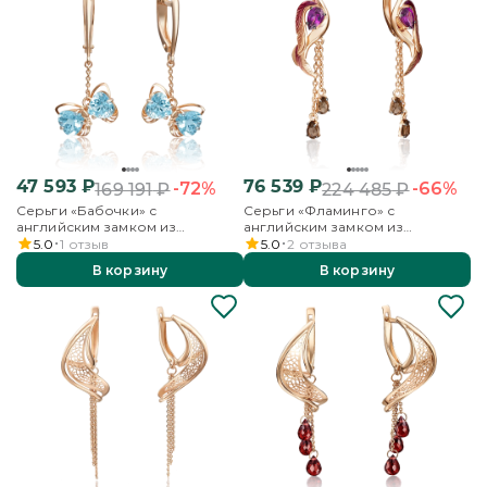
47 593
₽
76 539
₽
-72%
-66%
169 191
₽
224 485
₽
Серьги «Бабочки» с
Серьги «Фламинго» с
английским замком из
английским замком из
красного золота с топазами
красного золота с гранатом,
5.0
1
отзыв
5.0
2
отзыва
кварцем дымчатым и эмалью
В корзину
В корзину