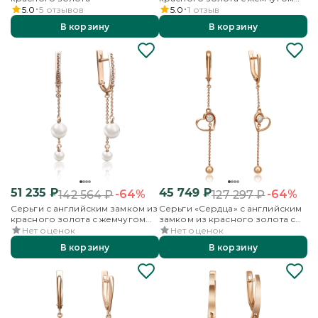
культивированным
5.0
5
отзывов
5.0
1
отзыв
В корзину
В корзину
51 235
₽
45 749
₽
-64%
-64%
142 564
₽
127 297
₽
Серьги с английским замком из
Серьги «Сердца» с английским
красного золота с жемчугом
замком из красного золота с
культивированным
фианитом
Нет оценок
Нет оценок
В корзину
В корзину