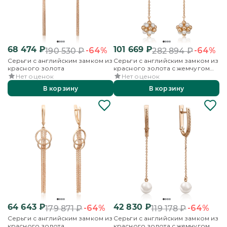
68 474
₽
101 669
₽
-64%
-64%
190 530
₽
282 894
₽
Серьги с английским замком из
Серьги с английским замком из
красного золота
красного золота с жемчугом
культивированным
Нет оценок
Нет оценок
В корзину
В корзину
64 643
₽
42 830
₽
-64%
-64%
179 871
₽
119 178
₽
Серьги с английским замком из
Серьги с английским замком из
красного золота
красного золота с жемчугом