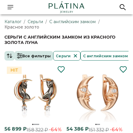
Каталог
/
Серьги
/
С английским замком
/
Красное золото
СЕРЬГИ С АНГЛИЙСКИМ ЗАМКОМ ИЗ КРАСНОГО
ЗОЛОТА ЛУНА
Все фильтры
Серьги
С английским замком
56 899
₽
54 386
₽
-64%
-64%
158 322
₽
151 332
₽