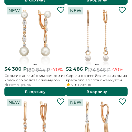
В корзину
В корзину
54 380
₽
52 486
₽
-70%
-70%
180 844
₽
174 546
₽
Серьги с английским замком из
Серьги с английским замком из
красного золота с жемчугом
красного золота с жемчугом
культивированным и
культивированным и
Нет оценок
5.0
1
отзыв
фианитами
фианитами
В корзину
В корзину