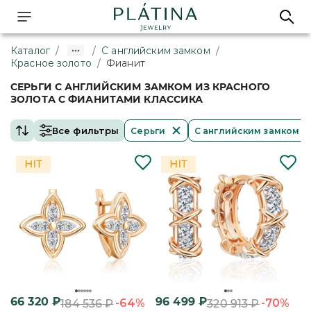
Каталог
/
/
С английским замком
/
Красное золото
/
Фианит
СЕРЬГИ С АНГЛИЙСКИМ ЗАМКОМ ИЗ КРАСНОГО
ЗОЛОТА С ФИАНИТАМИ КЛАССИКА
Все фильтры
Серьги
С английским замком
66 320
₽
96 499
₽
-64%
-70%
184 536
₽
320 913
₽