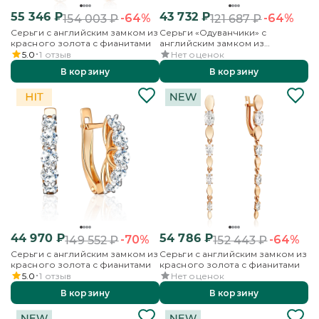
55 346
₽
43 732
₽
-64%
-64%
154 003
₽
121 687
₽
Серьги с английским замком из
Серьги «Одуванчики» с
красного золота с фианитами
английским замком из
красного золота с фианитами
5.0
1
отзыв
Нет оценок
В корзину
В корзину
44 970
₽
54 786
₽
-70%
-64%
149 552
₽
152 443
₽
Серьги с английским замком из
Серьги с английским замком из
красного золота с фианитами
красного золота с фианитами
5.0
1
отзыв
Нет оценок
В корзину
В корзину