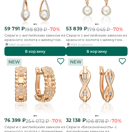
59 791
₽
53 839
₽
-70%
-70%
198 839
₽
179 045
₽
Серьги с английским замком из
Серьги с английским замком из
красного золота с жемчугом
красного золота с жемчугом
культивированным и
культивированным и
Нет оценок
Нет оценок
фианитами
фианитами
В корзину
В корзину
76 399
₽
32 138
₽
-70%
-70%
254 072
₽
106 878
₽
Серьги с английским замком из
Серьги «Бесконечность» с
красного золота с фианитами
английским замком из