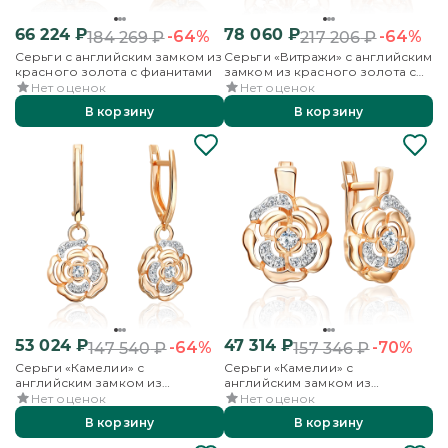
66 224
₽
78 060
₽
-64%
-64%
184 269
₽
217 206
₽
Серьги с английским замком из
Серьги «Витражи» с английским
красного золота с фианитами
замком из красного золота с
фианитами
Нет оценок
Нет оценок
В корзину
В корзину
53 024
₽
47 314
₽
-64%
-70%
147 540
₽
157 346
₽
Серьги «Камелии» с
Серьги «Камелии» с
английским замком из
английским замком из
красного золота с фианитами
красного золота с фианитами
Нет оценок
Нет оценок
В корзину
В корзину