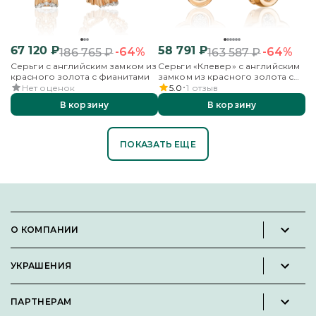
67 120
₽
58 791
₽
-64%
-64%
186 765
₽
163 587
₽
Серьги с английским замком из
Серьги «Клевер» с английским
красного золота с фианитами
замком из красного золота с
фианитами
Нет оценок
5.0
1
отзыв
В корзину
В корзину
ПОКАЗАТЬ ЕЩЕ
О КОМПАНИИ
Новости и пресс-релизы
УКРАШЕНИЯ
Вакансии
Каталог
Философия
ПАРТНЕРАМ
Кольца
Контакты