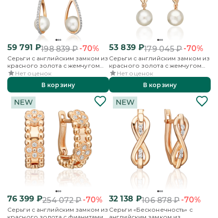
59 791
₽
53 839
₽
-70%
-70%
198 839
₽
179 045
₽
Серьги с английским замком из
Серьги с английским замком из
красного золота с жемчугом
красного золота с жемчугом
культивированным и
культивированным и
Нет оценок
Нет оценок
фианитами
фианитами
В корзину
В корзину
76 399
₽
32 138
₽
-70%
-70%
254 072
₽
106 878
₽
Серьги с английским замком из
Серьги «Бесконечность» с
красного золота с фианитами
английским замком из