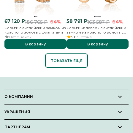
67 120
₽
58 791
₽
-64%
-64%
186 765
₽
163 587
₽
Серьги с английским замком из
Серьги «Клевер» с английским
красного золота с фианитами
замком из красного золота с
фианитами
Нет оценок
5.0
1
отзыв
В корзину
В корзину
ПОКАЗАТЬ ЕЩЕ
О КОМПАНИИ
Новости и пресс-релизы
УКРАШЕНИЯ
Вакансии
Каталог
Философия
ПАРТНЕРАМ
Кольца
Контакты