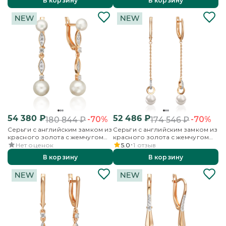
В корзину
В корзину
54 380
₽
52 486
₽
-70%
-70%
180 844
₽
174 546
₽
Серьги с английским замком из
Серьги с английским замком из
красного золота с жемчугом
красного золота с жемчугом
культивированным и
культивированным и
Нет оценок
5.0
1
отзыв
фианитами
фианитами
В корзину
В корзину