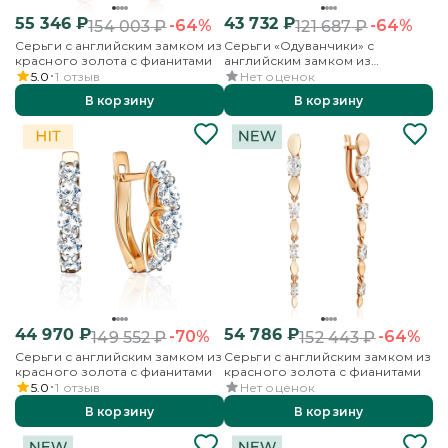
55 346
₽
43 732
₽
-64%
-64%
154 003
₽
121 687
₽
Серьги с английским замком из
Серьги «Одуванчики» с
красного золота с фианитами
английским замком из
красного золота с фианитами
5.0
1
отзыв
Нет оценок
В корзину
В корзину
44 970
₽
54 786
₽
-70%
-64%
149 552
₽
152 443
₽
Серьги с английским замком из
Серьги с английским замком из
красного золота с фианитами
красного золота с фианитами
5.0
1
отзыв
Нет оценок
В корзину
В корзину