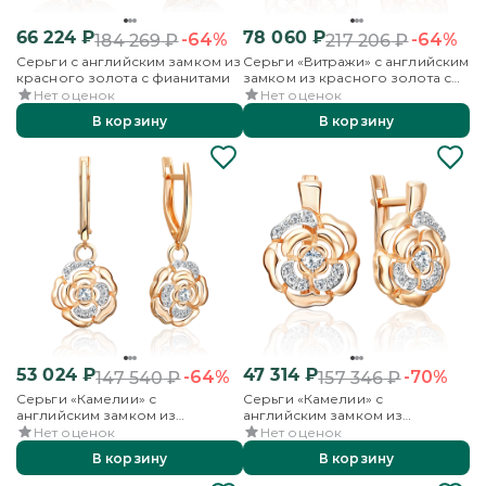
66 224
₽
78 060
₽
-64%
-64%
184 269
₽
217 206
₽
Серьги с английским замком из
Серьги «Витражи» с английским
красного золота с фианитами
замком из красного золота с
фианитами
Нет оценок
Нет оценок
В корзину
В корзину
53 024
₽
47 314
₽
-64%
-70%
147 540
₽
157 346
₽
Серьги «Камелии» с
Серьги «Камелии» с
английским замком из
английским замком из
красного золота с фианитами
красного золота с фианитами
Нет оценок
Нет оценок
В корзину
В корзину