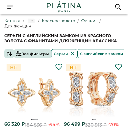
Каталог
/
/
Красное золото
/
Фианит
/
Для женщин
СЕРЬГИ С АНГЛИЙСКИМ ЗАМКОМ ИЗ КРАСНОГО
ЗОЛОТА С ФИАНИТАМИ ДЛЯ ЖЕНЩИН КЛАССИКА
Все фильтры
Серьги
С английским замком
66 320
₽
96 499
₽
-64%
-70%
184 536
₽
320 913
₽