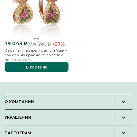
79 043
₽
-67%
239 390
₽
Серьги «Инжиры» с английским
замком из красного золота с
гранатами, хромдиопсидами и
Нет оценок
эмалью
В корзину
О КОМПАНИИ
Новости и пресс-релизы
УКРАШЕНИЯ
Вакансии
Каталог
Философия
ПАРТНЕРАМ
Кольца
Контакты