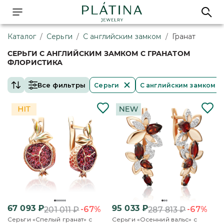
Каталог
/
Серьги
/
С английским замком
/
Гранат
СЕРЬГИ С АНГЛИЙСКИМ ЗАМКОМ С ГРАНАТОМ
ФЛОРИСТИКА
Все фильтры
Серьги
С английским замком
67 093
₽
95 033
₽
-67%
-67%
201 011
₽
287 813
₽
Серьги «Спелый гранат» с
Серьги «Осенний вальс» с