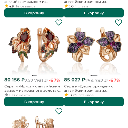
английским замком из
английским замком из
красного золота с гранатами и
красного золота с гранатами и
4.9
14
отзывов
5.0
1
отзыв
эмалью
бесцветными топазами
В корзину
В корзину
80 156
₽
85 027
₽
-67%
-67%
242 760
₽
254 742
₽
Серьги «Ирисы» с английским
Серьги «Дикие орхидеи» с
замком из красного золота с
английским замком из
гранатами, хромдиопсидами и
красного золота с гранатом и
Нет оценок
5.0
9
отзывов
эмалью
аметистами
В корзину
В корзину