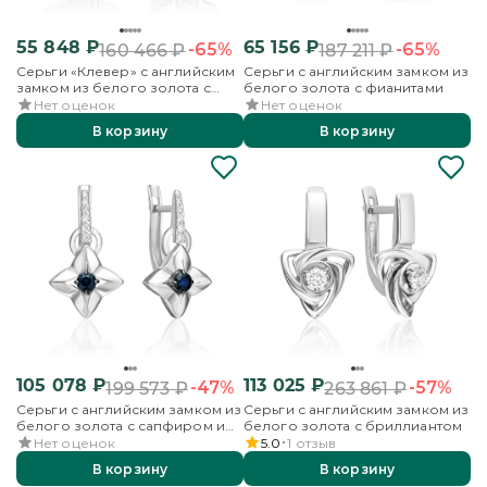
55 848
₽
65 156
₽
-65%
-65%
160 466
₽
187 211
₽
Серьги «Клевер» с английским
Серьги с английским замком из
замком из белого золота с
белого золота с фианитами
фианитами
Нет оценок
Нет оценок
В корзину
В корзину
105 078
₽
113 025
₽
-47%
-57%
199 573
₽
263 861
₽
Серьги с английским замком из
Серьги с английским замком из
белого золота с сапфиром и
белого золота с бриллиантом
бриллиантами
Нет оценок
5.0
1
отзыв
В корзину
В корзину