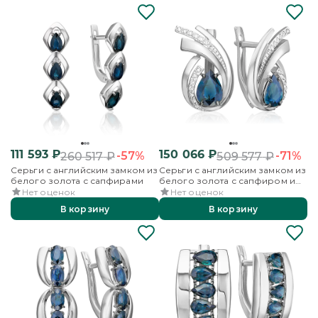
111 593
₽
150 066
₽
-57%
-71%
260 517
₽
509 577
₽
Серьги с английским замком из
Серьги с английским замком из
белого золота с сапфирами
белого золота с сапфиром и
бриллиантами
Нет оценок
Нет оценок
В корзину
В корзину