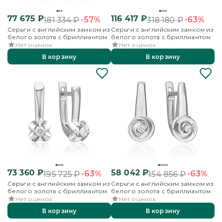
77 675
₽
116 417
₽
-57%
-63%
181 334
₽
318 180
₽
Серьги с английским замком из
Серьги с английским замком из
белого золота с бриллиантом
белого золота с бриллиантом
Нет оценок
Нет оценок
В корзину
В корзину
73 360
₽
58 042
₽
-63%
-63%
195 725
₽
154 856
₽
Серьги с английским замком из
Серьги с английским замком из
белого золота с бриллиантом
белого золота с бриллиантом
Нет оценок
Нет оценок
В корзину
В корзину