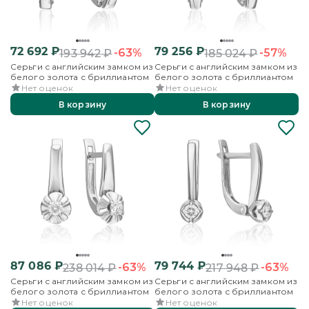
72 692
₽
79 256
₽
-63%
-57%
193 942
₽
185 024
₽
Серьги с английским замком из
Серьги с английским замком из
белого золота с бриллиантом
белого золота с бриллиантом
Нет оценок
Нет оценок
В корзину
В корзину
87 086
₽
79 744
₽
-63%
-63%
238 014
₽
217 948
₽
Серьги с английским замком из
Серьги с английским замком из
белого золота с бриллиантом
белого золота с бриллиантом
Нет оценок
Нет оценок