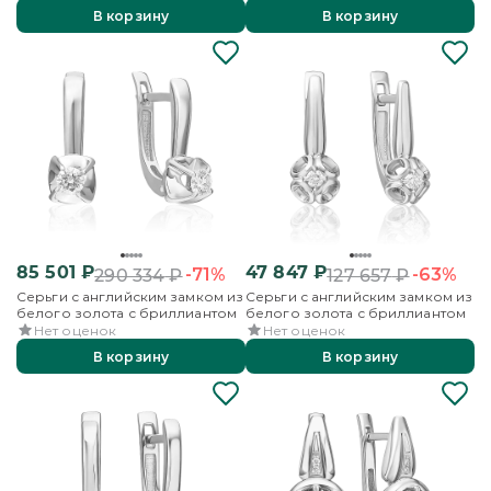
В корзину
В корзину
85 501
₽
47 847
₽
-71%
-63%
290 334
₽
127 657
₽
Серьги с английским замком из
Серьги с английским замком из
белого золота с бриллиантом
белого золота с бриллиантом
Нет оценок
Нет оценок
В корзину
В корзину