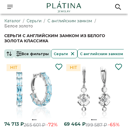
Каталог
/
Серьги
/
С английским замком
/
Белое золото
СЕРЬГИ С АНГЛИЙСКИМ ЗАМКОМ ИЗ БЕЛОГО
ЗОЛОТА КЛАССИКА
Все фильтры
Серьги
С английским замком
74 713
₽
69 464
₽
-72%
-65%
265 601
₽
199 587
₽