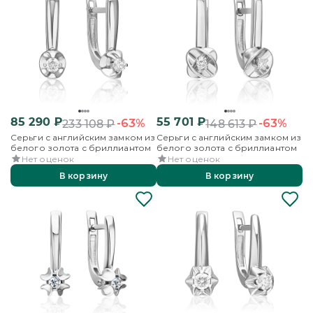
85 290
₽
55 701
₽
-63%
-63%
233 108
₽
148 613
₽
Серьги с английским замком из
Серьги с английским замком из
белого золота с бриллиантом
белого золота с бриллиантом
Нет оценок
Нет оценок
В корзину
В корзину