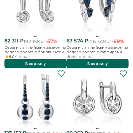
82 311
₽
67 574
₽
-57%
-69%
192 158
₽
216 349
₽
Серьги с английским замком из
Серьги с английским замком из
белого золота с бриллиантом
белого золота с сапфирами
5.0
1
отзыв
Нет оценок
В корзину
В корзину