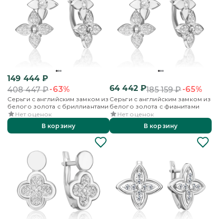
149 444
₽
64 442
₽
-63%
-65%
408 447
₽
185 159
₽
Серьги с английским замком из
Серьги с английским замком из
белого золота с бриллиантами
белого золота с фианитами
Нет оценок
Нет оценок
В корзину
В корзину