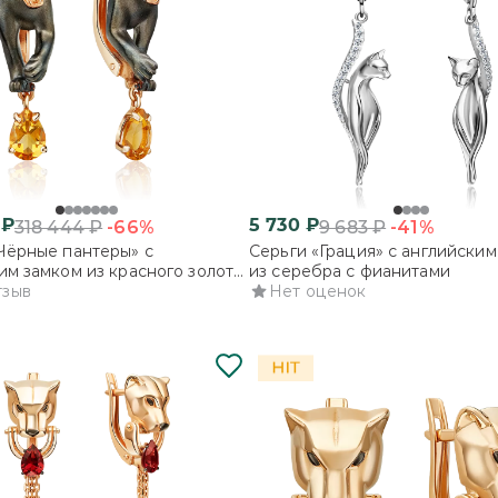
₽
5 730
₽
-66%
-41%
318 444
₽
9 683
₽
Чёрные пантеры» с
Серьги «Грация» с английским
им замком из красного золота
из серебра с фианитами
ом
тзыв
Нет оценок