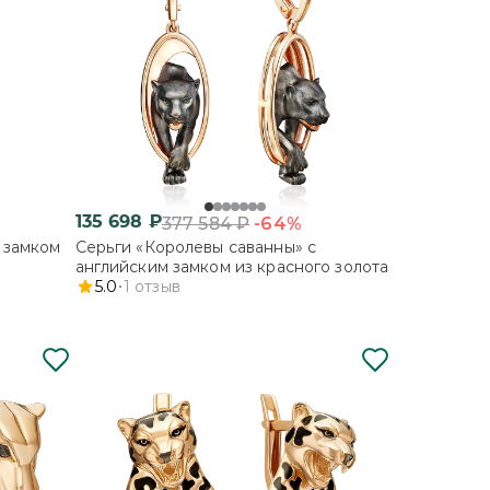
135 698
₽
-64%
377 584
₽
 замком
Серьги «Королевы саванны» с
английским замком из красного золота
5.0
1
отзыв