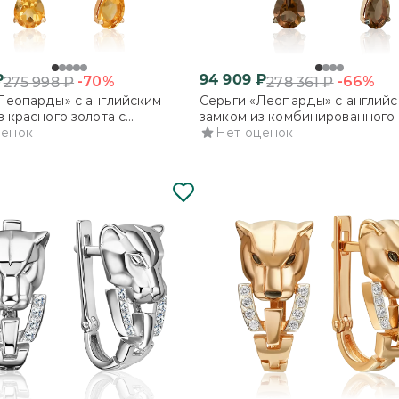
₽
94 909
₽
-70%
-66%
275 998
₽
278 361
₽
Леопарды» с английским
Серьги «Леопарды» с англий
з красного золота с
замком из комбинированного 
и и эмалью
ценок
кварцем дымчатым и эмалью
Нет оценок