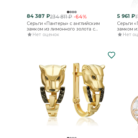
84 387
₽
5 961
₽
-64%
234 811
₽
1
Серьги «Пантеры» с английским
Серьги «
замком из лимонного золота с
замком и
фианитами
Нет оценок
Нет о