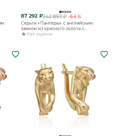
87 292
₽
-64%
242 893
₽
им
Серьги «Пантеры» с английским
замком из красного золота с
фианитами
Нет оценок