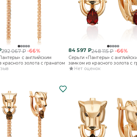
₽
84 597
₽
-66%
-66%
292 067
₽
248 115
₽
Пантеры» с английским
Серьги «Пантеры» с английск
з красного золота с гранатом
замком из красного золота с 
тзыв
Нет оценок