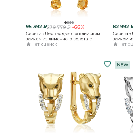
95 392
₽
82 992
-66%
279 779
₽
Серьги «Леопарды» с английским
Серьги «
замком из лимонного золота с
замком и
цитринами и эмалью
Нет оценок
цитринам
Нет о