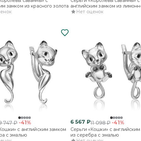
Королевы саванны» с
Серьги «Королевы саванны» с
им замком из красного золота
английским замком из лимонн
ценок
золота
Нет оценок
6 567
₽
-41%
-41%
9 747
₽
11 098
₽
Кошки» с английским замком
Серьги «Кошки» с английским
ра с эмалью
из серебра с эмалью
ценок
Нет оценок