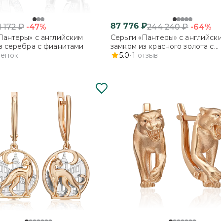
87 776
₽
-47%
-64%
1 172
₽
244 240
₽
Пантеры» с английским
Серьги «Пантеры» с английск
з серебра с фианитами
замком из красного золота с
ценок
фианитами
5.0
1
отзыв