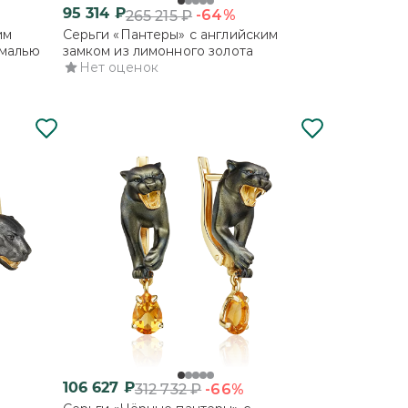
95 314
₽
-64%
265 215
₽
им
Серьги «Пантеры» с английским
эмалью
замком из лимонного золота
Нет оценок
106 627
₽
-66%
312 732
₽