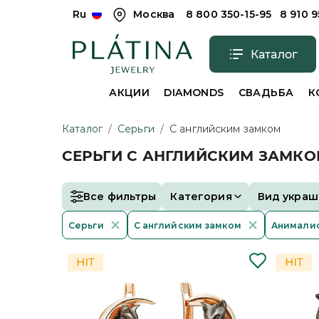
Ru
Москва
8 800 350-15-95
8 910 
Каталог
АКЦИИ
DIAMONDS
СВАДЬБА
К
Каталог
/
Серьги
/
С английским замком
СЕРЬГИ С АНГЛИЙСКИМ ЗАМК
Все фильтры
Категория
Вид украш
Серьги
С английским замком
Анимали