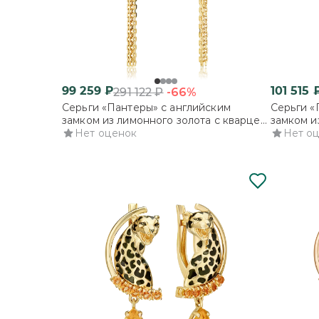
99 259
₽
101 515
-66%
291 122
₽
Серьги «Пантеры» с английским
Серьги «
замком из лимонного золота с кварцем
замком и
дымчатым
Нет оценок
дымчаты
Нет о