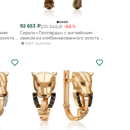
92 653
₽
-66%
271 745
₽
ским
Серьги «Леопарды» с английским
золота с
замком из комбинированного золота с
кварцем дымчатым и эмалью
Нет оценок