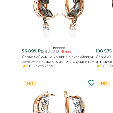
56 899
₽
108 575
-64%
158 322
₽
Серьги «Лунные кошки» с английским
Серьги «
замком из красного золота с фианитом
английск
5.0
17
отзывов
с цитрин
5.0
1
о