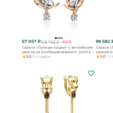
57 057
₽
99 582
-64%
158 765
₽
Серьги «Лунные кошки» с английским
Серьги «
замком из комбинированного золота с
замком и
фианитом
5.0
5
отзывов
5.0
1
о