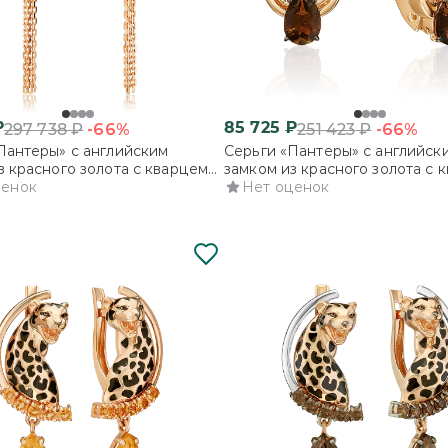
₽
85 725
₽
-66%
-66%
297 738
₽
251 423
₽
Пантеры» с английским
Серьги «Пантеры» с английск
з красного золота с кварцем
замком из красного золота с 
м
ценок
дымчатым
Нет оценок