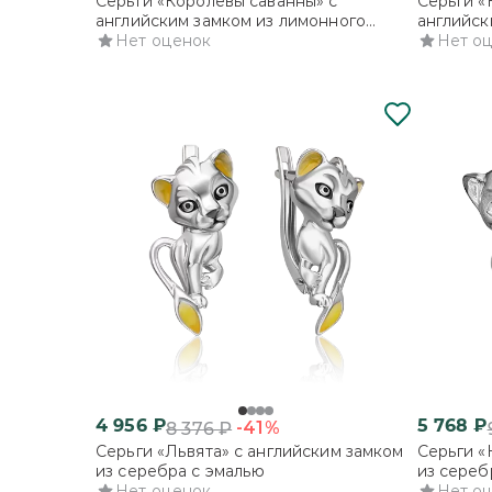
Серьги «Королевы саванны» с
Серьги «
английским замком из лимонного
английск
золота
Нет оценок
Нет о
4 956
₽
5 768
₽
-41%
8 376
₽
Серьги «Львята» с английским замком
Серьги «
из серебра с эмалью
из сереб
Нет оценок
Нет о