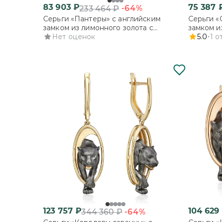
83 903
₽
75 387
-64%
233 464
₽
Серьги «Пантеры» с английским
Серьги «
замком из лимонного золота с
замком и
фианитами
Нет оценок
5.0
1
о
123 757
₽
104 629
-64%
344 360
₽