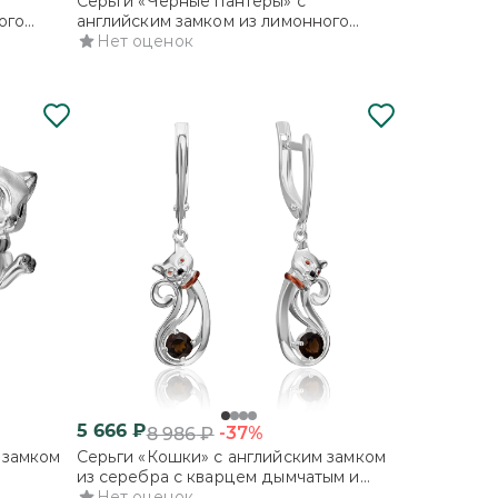
Серьги «Чёрные пантеры» с
ого
английским замком из лимонного
золота с цитрином
Нет оценок
5 666
₽
-37%
8 986
₽
 замком
Серьги «Кошки» с английским замком
из серебра с кварцем дымчатым и
эмалью
Нет оценок