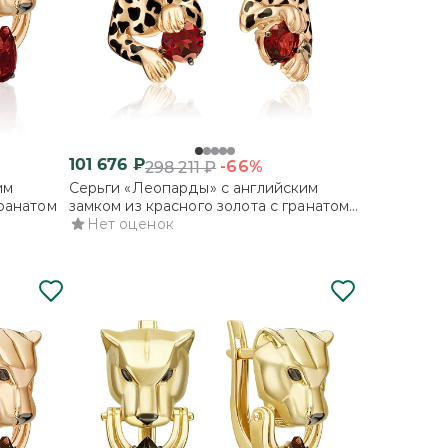
101 676
₽
-66%
298 211
₽
им
Серьги «Леопарды» с английским
гранатом
замком из красного золота с гранатом
и эмалью
Нет оценок