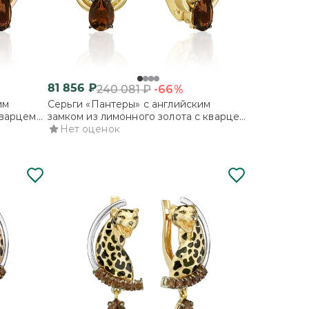
81 856
₽
-66%
240 081
₽
им
Серьги «Пантеры» с английским
кварцем
замком из лимонного золота с кварцем
дымчатым
Нет оценок