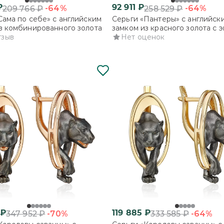
₽
92 911
₽
-64%
-64%
209 766
₽
258 529
₽
Сама по себе» с английским
Серьги «Пантеры» с английск
з комбинированного золота
замком из красного золота с 
тзыв
Нет оценок
₽
119 885
₽
-70%
-64%
347 952
₽
333 585
₽