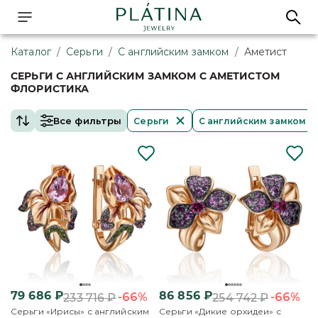
Каталог
/
Серьги
/
С английским замком
/
Аметист
СЕРЬГИ С АНГЛИЙСКИМ ЗАМКОМ С АМЕТИСТОМ
ФЛОРИСТИКА
Все фильтры
Серьги
С английским замком
79 686
₽
86 856
₽
-66%
-66%
233 716
₽
254 742
₽
Серьги «Ирисы» с английским
Серьги «Дикие орхидеи» с