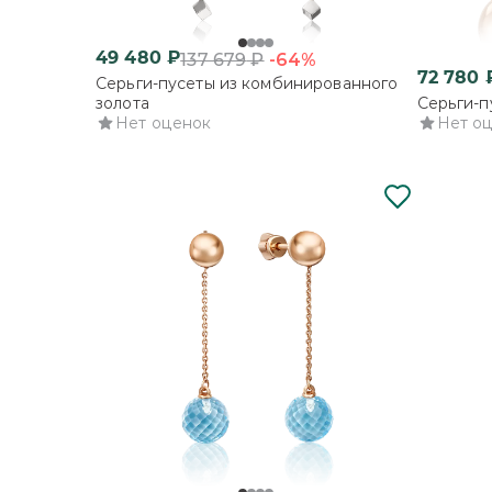
49 480
₽
-64%
137 679
₽
72 780
Серьги-пусеты из комбинированного
золота
Серьги-п
Нет оценок
Нет о