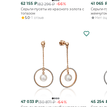
62 155
₽
41 065
-66%
182 296
₽
Серьги-пусеты из красного золота с
Серьги-п
топазом
жемчугом
5.0
1
отзыв
фианито
Нет о
47 033
₽
45 254
-64%
130 871
₽