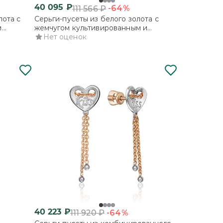
40 095
₽
-64%
111 566
₽
лота с
Серьги-пусеты из белого золота с
и
жемчугом культивированным и
фианитом
Нет оценок
40 223
₽
-64%
111 920
₽