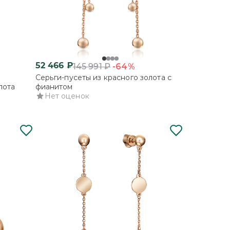
52 466
₽
-64%
145 991
₽
Серьги-пусеты из красного золота с
лота
фианитом
Нет оценок