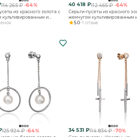
₽
40 418
₽
-64%
-64%
114 265
₽
112 465
₽
усеты из красного золота с
Серьги-пусеты из красного зо
 культивированным и
жемчугом культивированным 
м
ценок
фианитом
5.0
1
отзыв
₽
34 531
₽
-64%
-70%
125 924
₽
114 834
₽