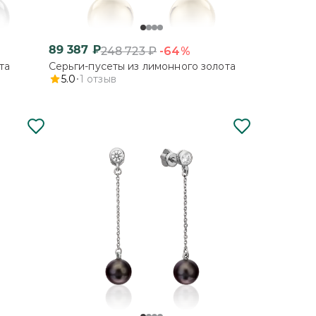
89 387
₽
-64%
248 723
₽
та
Серьги-пусеты из лимонного золота
5.0
1
отзыв