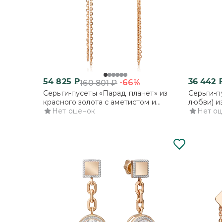
54 825
₽
36 442
-66%
160 801
₽
Серьги-пусеты «Парад планет» из
Серьги-п
красного золота с аметистом и
любви) и
бесцветными топазами
Нет оценок
топазом
Нет о