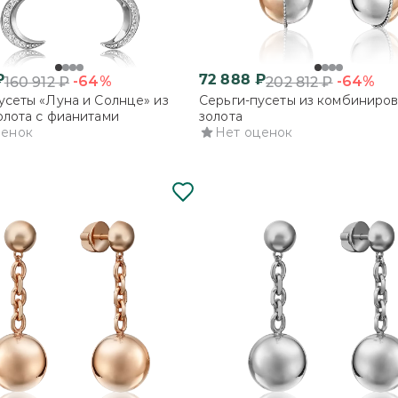
₽
72 888
₽
-64%
-64%
160 912
₽
202 812
₽
усеты «Луна и Солнце» из
Серьги-пусеты из комбиниро
олота с фианитами
золота
ценок
Нет оценок