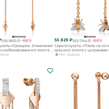
₽
55 829
₽
-66%
-66%
106 880
₽
163 744
₽
усеты «Орхидеи» (пожелание
Серьги-пусеты «Пчёлы на сота
з комбинированного золота с
красного золота с цитринами 
ценок
бесцветными топазами
Нет оценок