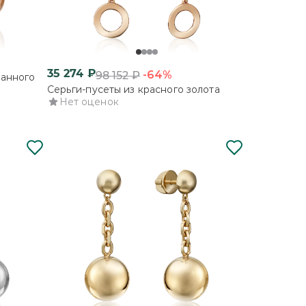
35 274
₽
-64%
98 152
₽
ванного
Серьги-пусеты из красного золота
Нет оценок