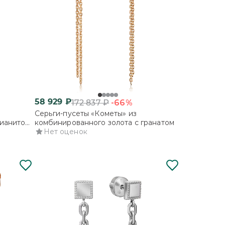
58 929
₽
-66%
172 837
₽
Серьги-пусеты «Кометы» из
фианитом
комбинированного золота с гранатом
Нет оценок