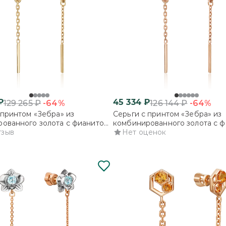
₽
45 334
₽
-64%
-64%
129 265
₽
126 144
₽
 принтом «Зебра» из
Серьги с принтом «Зебра» из
ованного золота с фианитом
комбинированного золота с 
тзыв
и эмалью
Нет оценок