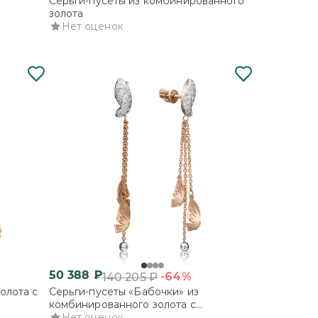
Серьги-пусеты из комбинированного
золота
Нет оценок
50 388
₽
-64%
140 205
₽
олота с
Серьги-пусеты «Бабочки» из
комбинированного золота с
фианитами
Нет оценок