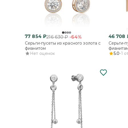
77 854
₽
46 708
-64%
216 630
₽
Серьги-пусеты из красного золота с
Серьги-п
фианитом
фианита
Нет оценок
5.0
1
о