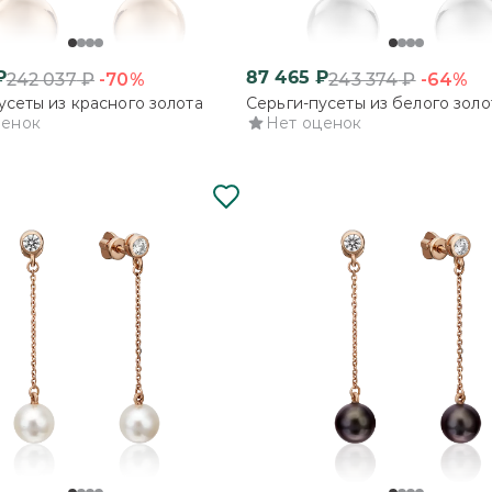
₽
87 465
₽
-70%
-64%
242 037
₽
243 374
₽
усеты из красного золота
Серьги-пусеты из белого золо
ценок
Нет оценок