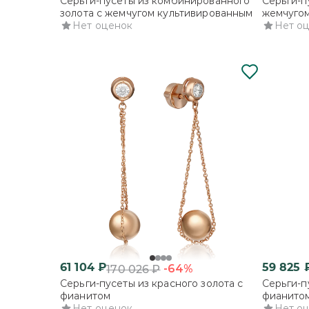
Серьги-пусеты из комбинированного
Серьги-п
золота с жемчугом культивированным
жемчуго
Нет оценок
Нет о
61 104
₽
59 825
-64%
170 026
₽
Серьги-пусеты из красного золота с
Серьги-п
фианитом
фианито
Нет оценок
Нет о