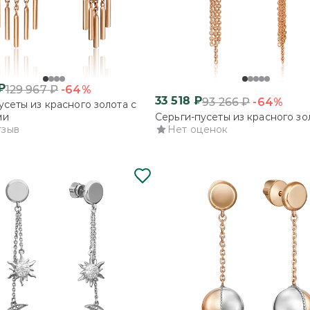
₽
-64%
129 967
₽
33 518
₽
-64%
93 266
₽
усеты из красного золота с
ми
Серьги-пусеты из красного зо
тзыв
Нет оценок