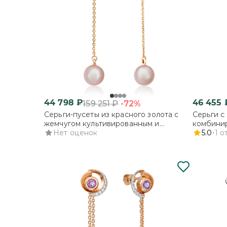
44 798
₽
46 455
-72%
159 251
₽
Серьги-пусеты из красного золота с
Серьги с
жемчугом культивированным и
комбинир
фианитом
Нет оценок
и эмалью
5.0
1
о