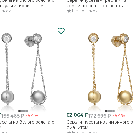
усеты из белого золота с
Серьги-пусеты «Кресты» из
м культивированным
комбинированного золота с
ценок
фианитами
Нет оценок
₽
62 064
₽
-64%
-64%
166 465
₽
172 696
₽
усеты из белого золота с
Серьги-пусеты из лимонного з
м
фианитом
ценок
Нет оценок