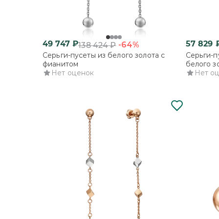
49 747
₽
57 829
-64%
138 424
₽
Серьги-пусеты из белого золота с
Серьги-п
фианитом
белого з
Нет оценок
Нет о