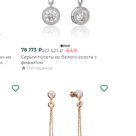
78 173
₽
-64%
217 521
₽
х» из
Серьги-пусеты из белого золота с
и
фианитом
Нет оценок