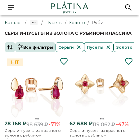
Каталог
/
/
Пусеты
/
Золото
/
Рубин
СЕРЬГИ-ПУСЕТЫ ИЗ ЗОЛОТА С РУБИНОМ КЛАССИКА
Все фильтры
Серьги
Пусеты
Золото
28 168
₽
62 688
₽
-71%
-47%
98 639
₽
119 062
₽
Серьги-пусеты из красного
Серьги-пусеты из красного
золота с рубином
золота с рубином