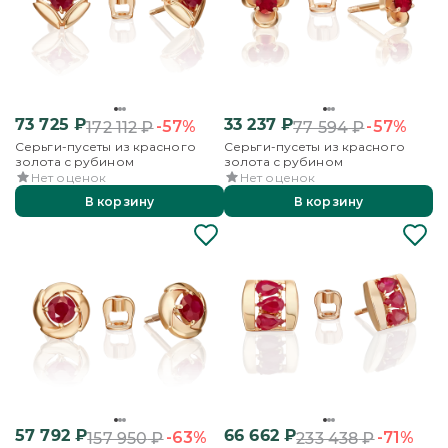
73 725
₽
33 237
₽
-57%
-57%
172 112
₽
77 594
₽
Серьги-пусеты из красного
Серьги-пусеты из красного
золота с рубином
золота с рубином
Нет оценок
Нет оценок
В корзину
В корзину
57 792
₽
66 662
₽
-63%
-71%
157 950
₽
233 438
₽