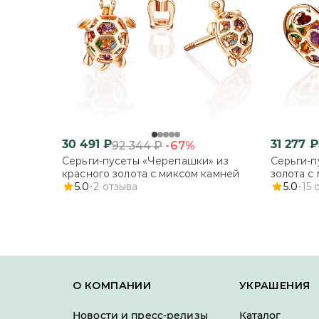
30 491
₽
31 277
₽
-67%
92 344
₽
Серьги-пусеты «Черепашки» из
Серьги-п
красного золота с миксом камней
золота с
5.0
2
отзыва
5.0
15
О КОМПАНИИ
УКРАШЕНИЯ
Новости и пресс-релизы
Каталог