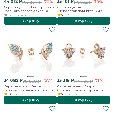
44 012
₽
35 101
₽
-70%
-70%
146 364
₽
116 732
₽
Серьги-пусеты «Леопарды» из
Серьги-пусеты
красного золота с эмалью
«Императорский питон» из
красного золота с фианитами
Нет оценок
5.0
2
отзыва
В корзину
В корзину
34 082
₽
33 316
₽
-66%
-71%
99 960
₽
114 487
₽
Серьги-пусеты «Секрет
Серьги-пусеты «Секрет
счастья» из красного золота с
благополучия» из красного
топазом и бесцветными
золота
5.0
1
отзыв
5.0
1
отзыв
топазами
В корзину
В корзину