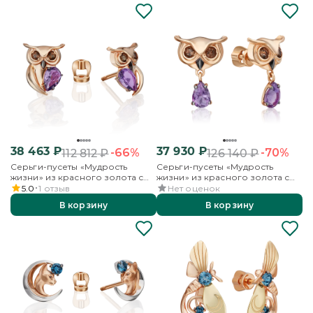
38 463
₽
37 930
₽
-66%
-70%
112 812
₽
126 140
₽
Серьги-пусеты «Мудрость
Серьги-пусеты «Мудрость
жизни» из красного золота с
жизни» из красного золота с
аметистом и кварцем дымчатым
аметистом и кварцем дымчатым
5.0
1
отзыв
Нет оценок
В корзину
В корзину