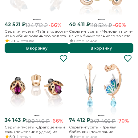
42 521
₽
40 411
₽
-66%
-66%
124 712
₽
118 524
₽
Серьги-пусеты «Тайна красоты»
Серьги-пусеты «Мелодия ночи»
из комбинированного золота
из комбинированного золота
с топазом
с топазами
5.0
4
отзыва
Нет оценок
В корзину
В корзину
34 143
₽
74 412
₽
-66%
-70%
100 140
₽
247 460
₽
Серьги-пусеты «Драгоценный
Серьги-пусеты «Крылья
сад» (пожелание удачи) из
бабочки» (пожелание
красного золота с гранатом и
здоровья) из
5.0
1
отзыв
Нет оценок