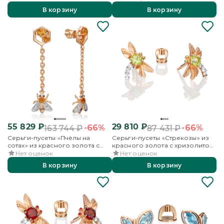
эмалью
комбинированного золота с
В корзину
В корзину
топазом и эмалью
55 829
₽
29 810
₽
-66%
-66%
163 744
₽
87 431
₽
Серьги-пусеты «Пчёлы на
Серьги-пусеты «Стрекозы» из
сотах» из красного золота с
красного золота с хризолитом,
цитринами и бесцветными
бесцветными топазами и
Нет оценок
Нет оценок
топазами
эмалью
В корзину
В корзину