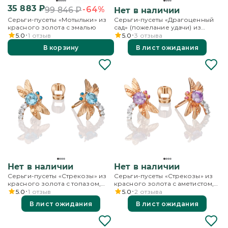
35 883
₽
-64%
99 846
₽
Нет в наличии
Серьги-пусеты «Мотыльки» из
Серьги-пусеты «Драгоценный
красного золота с эмалью
сад» (пожелание удачи) из
комбинированного золота с
5.0
1
отзыв
5.0
3
отзыва
гранатом и эмалью
В корзину
В лист ожидания
Нет в наличии
Нет в наличии
Серьги-пусеты «Стрекозы» из
Серьги-пусеты «Стрекозы» из
красного золота с топазом,
красного золота с аметистом,
бесцветными топазами и
бесцветными топазами и
5.0
1
отзыв
5.0
2
отзыва
эмалью
эмалью
В лист ожидания
В лист ожидания