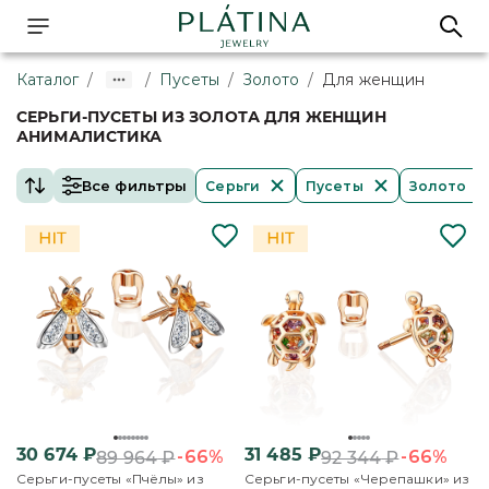
Каталог
/
/
Пусеты
/
Золото
/
Для женщин
СЕРЬГИ-ПУСЕТЫ ИЗ ЗОЛОТА ДЛЯ ЖЕНЩИН
АНИМАЛИСТИКА
Все фильтры
Серьги
Пусеты
Золото
30 674
₽
31 485
₽
-66%
-66%
89 964
₽
92 344
₽
Серьги-пусеты «Пчёлы» из
Серьги-пусеты «Черепашки» из