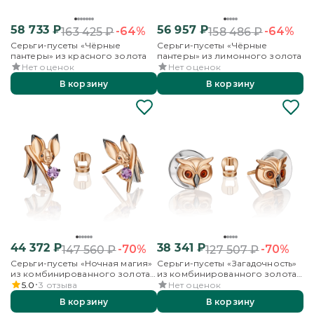
58 733
₽
56 957
₽
-64%
-64%
163 425
₽
158 486
₽
Серьги-пусеты «Чёрные
Серьги-пусеты «Чёрные
пантеры» из красного золота
пантеры» из лимонного золота
Нет оценок
Нет оценок
В корзину
В корзину
44 372
₽
38 341
₽
-70%
-70%
147 560
₽
127 507
₽
Серьги-пусеты «Ночная магия»
Серьги-пусеты «Загадочность»
из комбинированного золота
из комбинированного золота
с аметистом
с эмалью
5.0
3
отзыва
Нет оценок
В корзину
В корзину