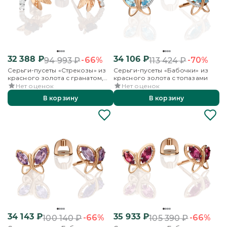
32 388
₽
34 106
₽
-66%
-70%
94 993
₽
113 424
₽
Серьги-пусеты «Стрекозы» из
Серьги-пусеты «Бабочки» из
красного золота с гранатом,
красного золота с топазами
бесцветными топазами и
Нет оценок
Нет оценок
эмалью
В корзину
В корзину
34 143
₽
35 933
₽
-66%
-66%
100 140
₽
105 390
₽