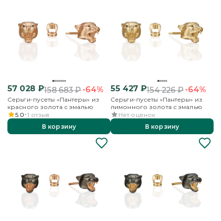
57 028
₽
55 427
₽
-64%
-64%
158 683
₽
154 226
₽
Серьги-пусеты «Пантеры» из
Серьги-пусеты «Пантеры» из
красного золота с эмалью
лимонного золота с эмалью
5.0
1
отзыв
Нет оценок
В корзину
В корзину