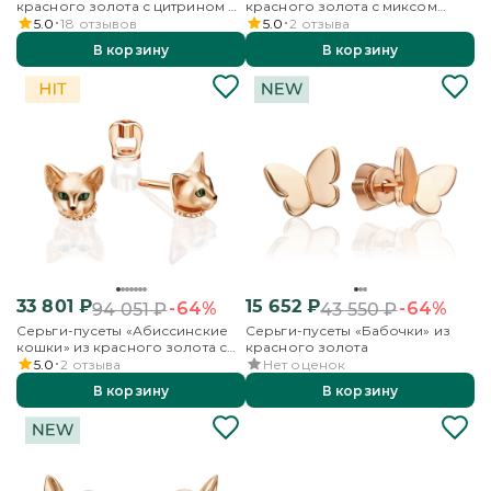
красного золота с цитрином и
красного золота с миксом
бесцветными топазами
камней
5.0
18
отзывов
5.0
2
отзыва
В корзину
В корзину
33 801
₽
15 652
₽
-64%
-64%
94 051
₽
43 550
₽
Серьги-пусеты «Абиссинские
Серьги-пусеты «Бабочки» из
кошки» из красного золота с
красного золота
эмалью
5.0
2
отзыва
Нет оценок
В корзину
В корзину