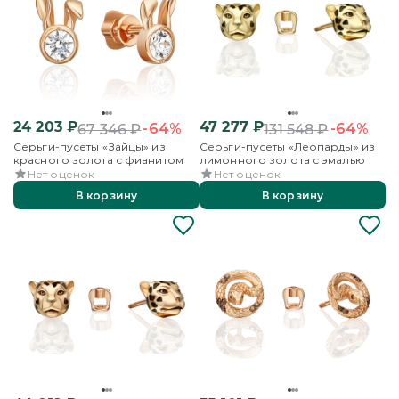
24 203
₽
47 277
₽
-64%
-64%
67 346
₽
131 548
₽
Серьги-пусеты «Зайцы» из
Серьги-пусеты «Леопарды» из
красного золота с фианитом
лимонного золота с эмалью
Нет оценок
Нет оценок
В корзину
В корзину