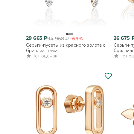
29 663
₽
26 675
-69%
94 968
₽
Серьги-пусеты из красного золота с
Серьги-п
бриллиантами
бриллиа
Нет оценок
Нет о