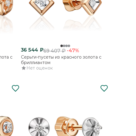
36 544
₽
-47%
69 407
₽
лота с
Серьги-пусеты из красного золота с
бриллиантом
Нет оценок