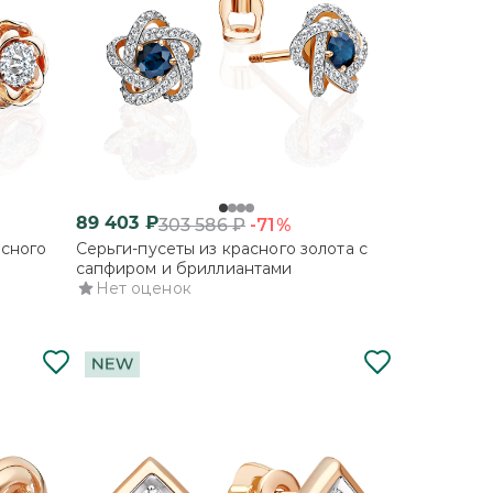
89 403
₽
-71%
303 586
₽
асного
Серьги-пусеты из красного золота с
сапфиром и бриллиантами
Нет оценок