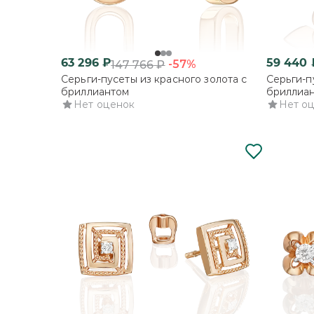
63 296
₽
59 440
-57%
147 766
₽
Серьги-пусеты из красного золота с
Серьги-п
бриллиантом
бриллиа
Нет оценок
Нет о