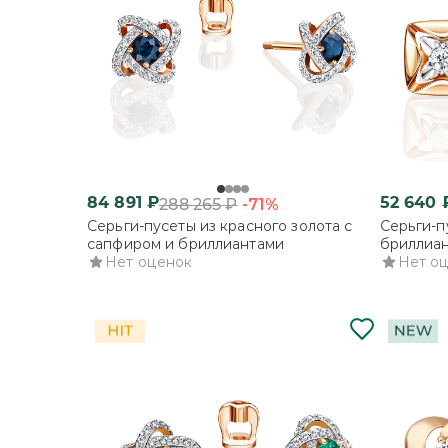
84 891
₽
52 640
-71%
288 265
₽
Серьги-пусеты из красного золота с
Серьги-п
сапфиром и бриллиантами
бриллиа
Нет оценок
Нет о