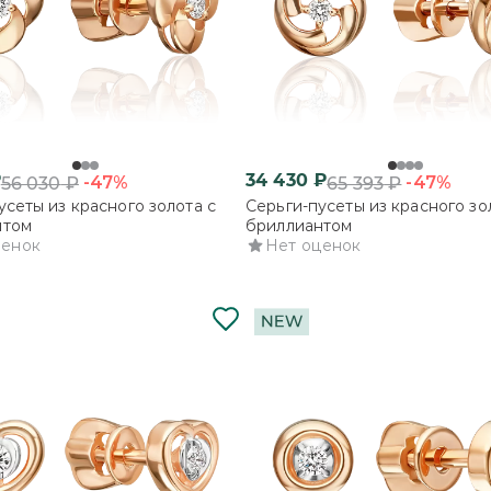
₽
34 430
₽
-47%
-47%
56 030
₽
65 393
₽
усеты из красного золота с
Серьги-пусеты из красного зо
нтом
бриллиантом
ценок
Нет оценок