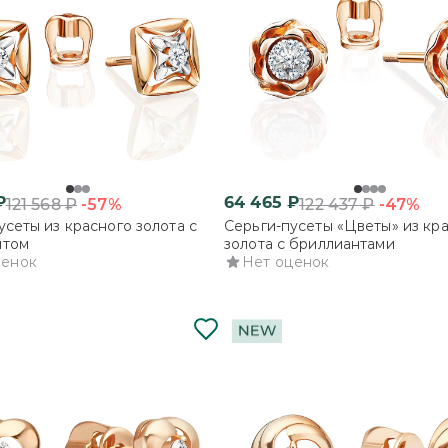
₽
64 465
₽
-57%
-47%
121 568
₽
122 437
₽
усеты из красного золота с
Серьги-пусеты «Цветы» из кр
нтом
золота с бриллиантами
ценок
Нет оценок