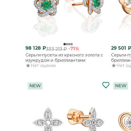
98 128
₽
29 501
-71%
333 213
₽
Серьги-пусеты из красного золота с
Серьги-п
изумрудом и бриллиантами
бриллиа
Нет оценок
Нет о