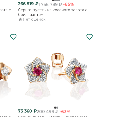
266 519
₽
-85%
1 756 789
₽
лота с
Серьги-пусеты из красного золота с
бриллиантом
Нет оценок
73 360
₽
-63%
200 499
₽