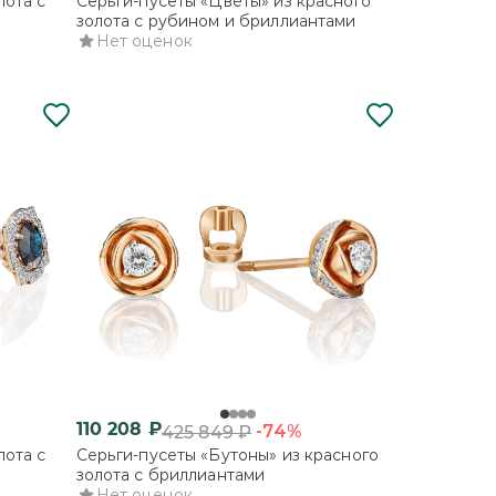
лота с
Серьги-пусеты «Цветы» из красного
золота с рубином и бриллиантами
Нет оценок
110 208
₽
-74%
425 849
₽
лота с
Серьги-пусеты «Бутоны» из красного
золота с бриллиантами
Нет оценок