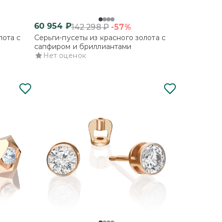
60 954
₽
-57%
142 298
₽
лота с
Серьги-пусеты из красного золота с
сапфиром и бриллиантами
Нет оценок