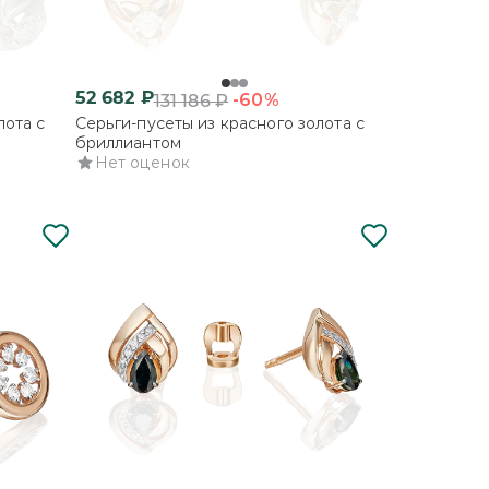
52 682
₽
-60%
131 186
₽
лота с
Серьги-пусеты из красного золота с
бриллиантом
Нет оценок