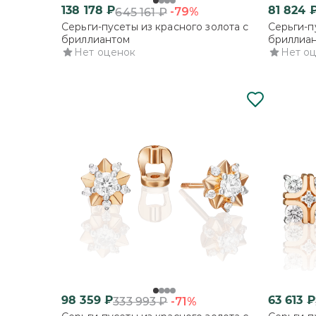
138 178
₽
81 824
-79%
645 161
₽
Серьги-пусеты из красного золота с
Серьги-п
бриллиантом
бриллиа
Нет оценок
Нет о
98 359
₽
63 613
₽
-71%
333 993
₽