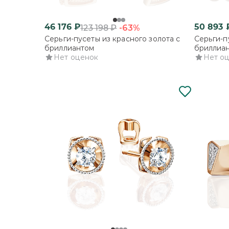
46 176
₽
50 893
-63%
123 198
₽
Серьги-пусеты из красного золота с
Серьги-п
бриллиантом
бриллиа
Нет оценок
Нет о