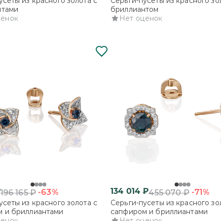
усеты из красного золота с
Серьги-пусеты из красного зо
нтами
бриллиантом
ценок
Нет оценок
₽
134 014
₽
-63%
-71%
196 165
₽
455 070
₽
усеты из красного золота с
Серьги-пусеты из красного зо
м и бриллиантами
сапфиром и бриллиантами
ценок
Нет оценок