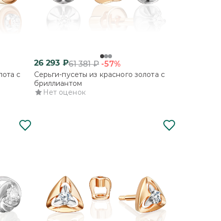
26 293
₽
-57%
61 381
₽
лота с
Серьги-пусеты из красного золота с
бриллиантом
Нет оценок