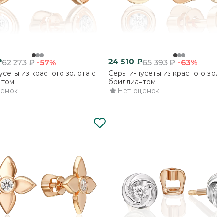
₽
24 510
₽
-57%
-63%
62 273
₽
65 393
₽
усеты из красного золота с
Серьги-пусеты из красного зо
нтом
бриллиантом
ценок
Нет оценок