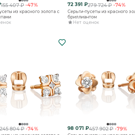
₽
72 391
₽
-47%
-74%
155 407
₽
279 724
₽
усеты из красного золота с
Серьги-пусеты из красного зо
нтами
бриллиантом
ценок
Нет оценок
98 071
₽
-74%
-79%
245 804
₽
457 902
₽