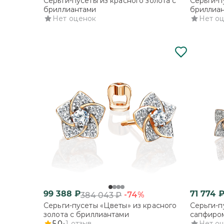
Серьги-пусеты из красного золота с
Серьги-п
бриллиантами
бриллиа
Нет оценок
Нет о
99 388
₽
71 774
-74%
384 043
₽
Серьги-пусеты «Цветы» из красного
Серьги-п
золота с бриллиантами
сапфиро
5.0
1
отзыв
Нет о