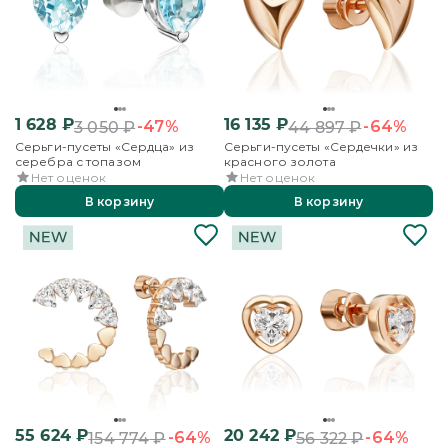
1 628
₽
16 135
₽
-47%
-64%
3 050
₽
44 897
₽
Серьги-пусеты «Сердца» из
Серьги-пусеты «Сердечки» из
серебра с топазом
красного золота
Нет оценок
Нет оценок
В корзину
В корзину
55 624
₽
20 242
₽
-64%
-64%
154 774
₽
56 322
₽