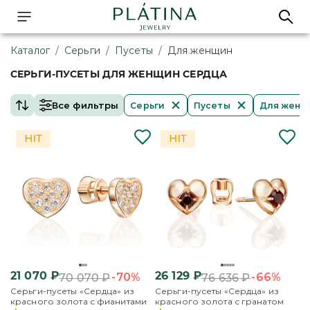
Каталог
/
Серьги
/
Пусеты
/
Для женщин
СЕРЬГИ-ПУСЕТЫ ДЛЯ ЖЕНЩИН СЕРДЦА
Все фильтры
Серьги
Пусеты
Для женщ
21 070
₽
26 129
₽
-70%
-66%
70 070
₽
76 636
₽
Серьги-пусеты «Сердца» из
Серьги-пусеты «Сердца» из
красного золота с фианитами
красного золота с гранатом