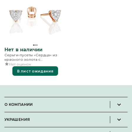
Нет в наличии
Серьги-пусеты «Сердца» из
красного золота с
бриллиантами
Нет оценок
В лист ожидания
О КОМПАНИИ
Новости и пресс-релизы
УКРАШЕНИЯ
Вакансии
Каталог
Философия