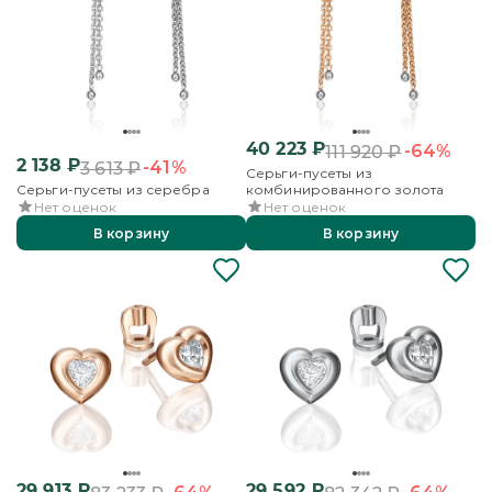
40 223
₽
-64%
111 920
₽
2 138
₽
-41%
3 613
₽
Серьги-пусеты из
Серьги-пусеты из серебра
комбинированного золота
Нет оценок
Нет оценок
В корзину
В корзину
29 913
₽
29 592
₽