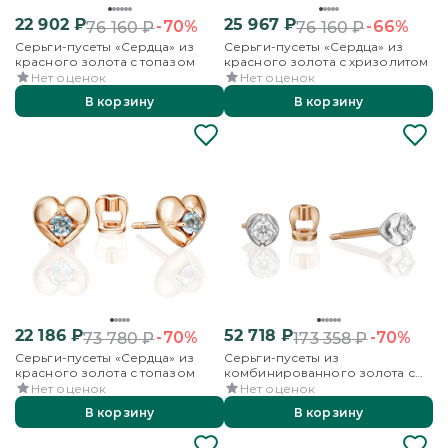
22 902
₽
25 967
₽
-70%
-66%
76 160
₽
76 160
₽
Серьги-пусеты «Сердца» из
Серьги-пусеты «Сердца» из
красного золота с топазом
красного золота с хризолитом
Нет оценок
Нет оценок
В корзину
В корзину
22 186
₽
52 718
₽
-70%
-70%
73 780
₽
173 358
₽
Серьги-пусеты «Сердца» из
Серьги-пусеты из
красного золота с топазом
комбинированного золота с
бриллиантом
Нет оценок
Нет оценок
В корзину
В корзину