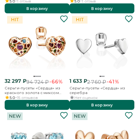
5.0
1
отзыв
5.0
1
отзыв
В корзину
В корзину
32 297
₽
1 633
₽
-66%
-41%
94 724
₽
2 760
₽
Серьги-пусеты «Сердца» из
Серьги-пусеты «Сердца» из
красного золота с миксом
серебра
камней
5.0
15
отзывов
Нет оценок
В корзину
В корзину