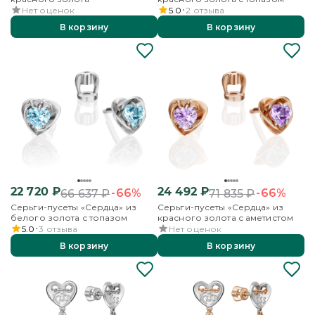
Нет оценок
5.0
2
отзыва
В корзину
В корзину
22 720
₽
24 492
₽
-66%
-66%
66 637
₽
71 835
₽
Серьги-пусеты «Сердца» из
Серьги-пусеты «Сердца» из
белого золота с топазом
красного золота с аметистом
5.0
3
отзыва
Нет оценок
В корзину
В корзину