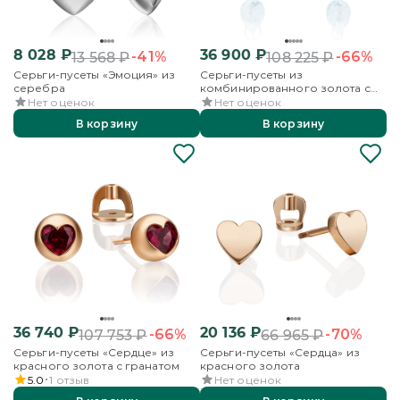
8 028
₽
36 900
₽
-41%
-66%
13 568
₽
108 225
₽
Серьги-пусеты «Эмоция» из
Серьги-пусеты из
серебра
комбинированного золота с
топазом
Нет оценок
Нет оценок
В корзину
В корзину
36 740
₽
20 136
₽
-66%
-70%
107 753
₽
66 965
₽
Серьги-пусеты «Сердце» из
Серьги-пусеты «Сердца» из
красного золота с гранатом
красного золота
5.0
1
отзыв
Нет оценок