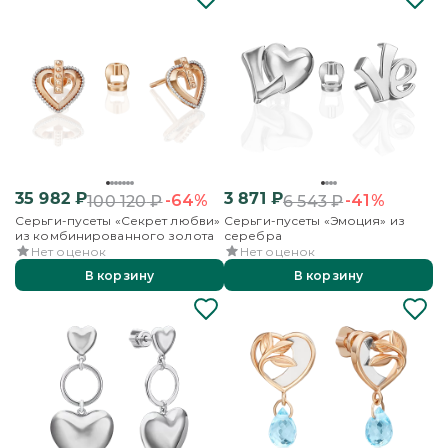
35 982
₽
3 871
₽
-64%
-41%
100 120
₽
6 543
₽
Серьги-пусеты «Секрет любви»
Серьги-пусеты «Эмоция» из
из комбинированного золота
серебра
Нет оценок
Нет оценок
В корзину
В корзину