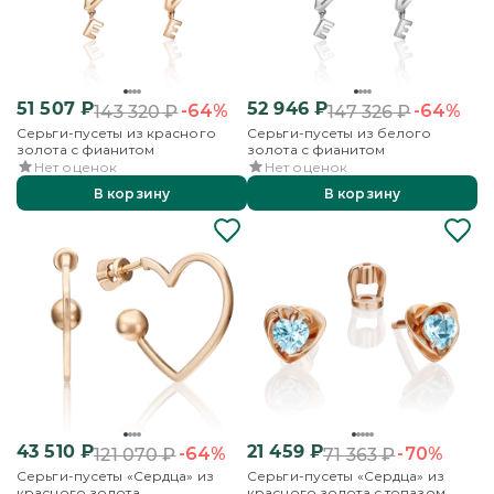
51 507
₽
52 946
₽
-64%
-64%
143 320
₽
147 326
₽
Серьги-пусеты из красного
Серьги-пусеты из белого
золота с фианитом
золота с фианитом
Нет оценок
Нет оценок
В корзину
В корзину
43 510
₽
21 459
₽
-64%
-70%
121 070
₽
71 363
₽
Серьги-пусеты «Сердца» из
Серьги-пусеты «Сердца» из
красного золота
красного золота с топазом