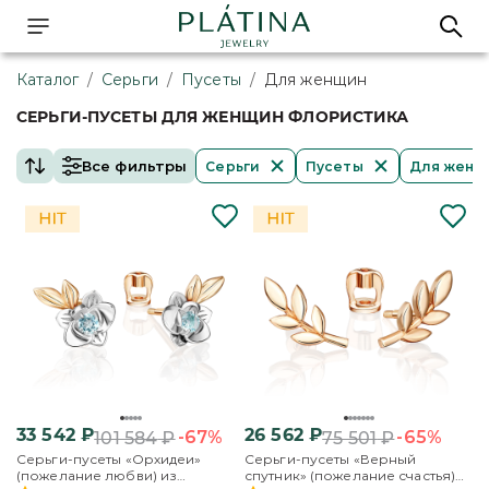
Каталог
/
Серьги
/
Пусеты
/
Для женщин
СЕРЬГИ-ПУСЕТЫ ДЛЯ ЖЕНЩИН ФЛОРИСТИКА
Все фильтры
Серьги
Пусеты
Для женщ
33 542
₽
26 562
₽
-67%
-65%
101 584
₽
75 501
₽
Серьги-пусеты «Орхидеи»
Серьги-пусеты «Верный
(пожелание любви) из
спутник» (пожелание счастья)