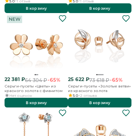
комбинированного золота с
из красного золота
5.0
1
отзыв
5.0
1
отзыв
топазом
В корзину
В корзину
22 381
₽
25 622
₽
-65%
-65%
64 304
₽
73 618
₽
Серьги-пусеты «Цветы» из
Серьги-пусеты «Золотые ветви»
красного золота с фианитом
из красного золота
Нет оценок
5.0
2
отзыва
В корзину
В корзину