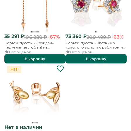
35 291
₽
73 360
₽
-67%
-63%
106 880
₽
200 499
₽
Серьги-пусеты «Орхидеи»
Серьги-пусеты «Цветы» из
(пожелание любви) из
красного золота с рубином и
комбинированного золота с
бриллиантами
Нет оценок
Нет оценок
топазом
В корзину
В корзину
Нет в наличии