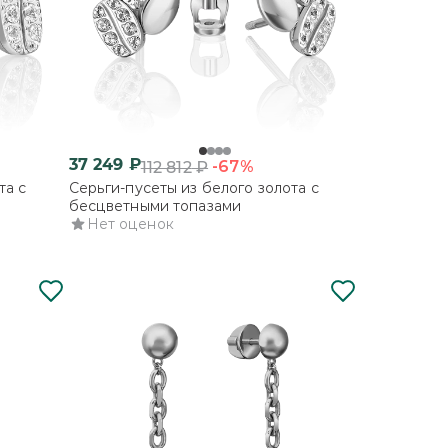
37 249
₽
-67%
112 812
₽
та с
Серьги-пусеты из белого золота с
бесцветными топазами
Нет оценок