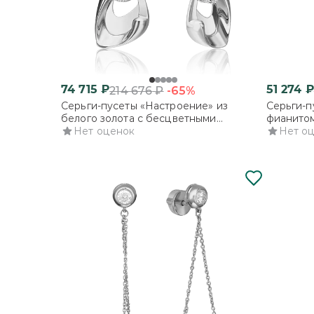
74 715
₽
51 274
₽
-65%
214 676
₽
Серьги-пусеты «Настроение» из
Серьги-п
белого золота с бесцветными
фианито
топазами
Нет оценок
Нет о