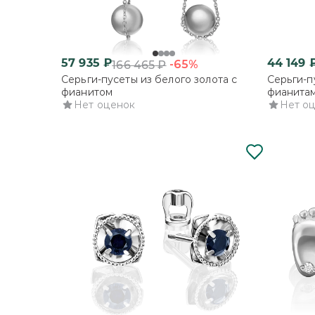
57 935
₽
44 149
-65%
166 465
₽
Серьги-пусеты из белого золота с
Серьги-п
фианитом
фианита
Нет оценок
Нет о