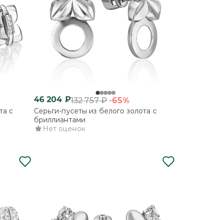
46 204
₽
-65%
132 757
₽
та с
Серьги-пусеты из белого золота с
бриллиантами
Нет оценок