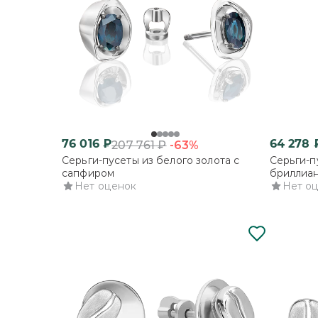
76 016
₽
64 278
-63%
207 761
₽
Серьги-пусеты из белого золота с
Серьги-п
сапфиром
бриллиа
Нет оценок
Нет о