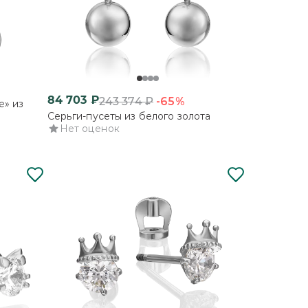
84 703
₽
-65%
243 374
₽
е» из
Серьги-пусеты из белого золота
Нет оценок