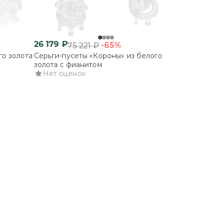
26 179
₽
-65%
75 221
₽
го золота
Серьги-пусеты «Короны» из белого
золота с фианитом
Нет оценок