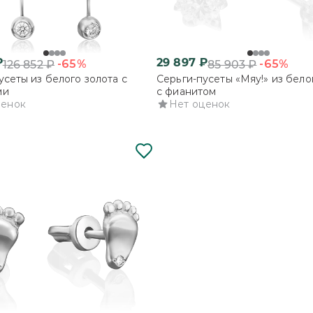
₽
29 897
₽
-65%
-65%
126 852
₽
85 903
₽
усеты из белого золота с
Серьги-пусеты «Мяу!» из бело
ми
с фианитом
ценок
Нет оценок