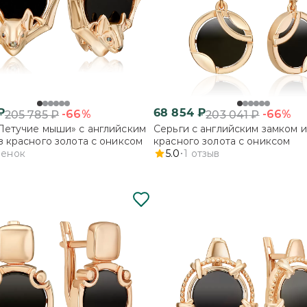
₽
68 854
₽
-66%
-66%
205 785
₽
203 041
₽
Летучие мыши» с английским
Серьги с английским замком и
з красного золота с ониксом
красного золота с ониксом
ценок
5.0
1
отзыв