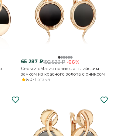
65 287
₽
-66%
192 523
₽
з
Серьги «Магия ночи» с английским
замком из красного золота с ониксом
5.0
1
отзыв