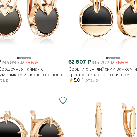
₽
62 807
₽
-66%
-66%
193 895
₽
185 207
₽
Сердечная тайна» с
Серьги с английским замком и
им замком из красного золота
красного золота с ониксом
м
тзыв
5.0
1
отзыв