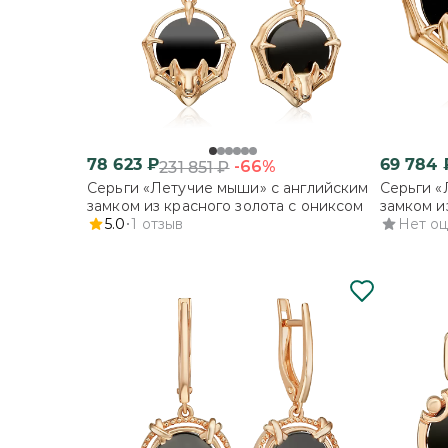
78 623
₽
69 784
-66%
231 851
₽
Серьги «Летучие мыши» с английским
Серьги «
замком из красного золота с ониксом
замком и
5.0
1
отзыв
Нет о