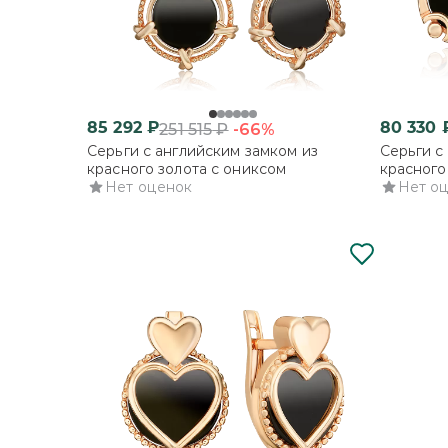
85 292
₽
80 330
-66%
251 515
₽
Серьги с английским замком из
Серьги с
красного золота с ониксом
красного
Нет оценок
Нет о