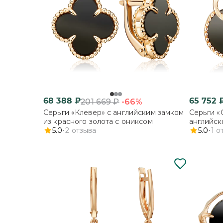
68 388
₽
65 752
-66%
201 669
₽
Серьги «Клевер» с английским замком
Серьги «
из красного золота с ониксом
английск
5.0
2
отзыва
с ониксо
5.0
1
о