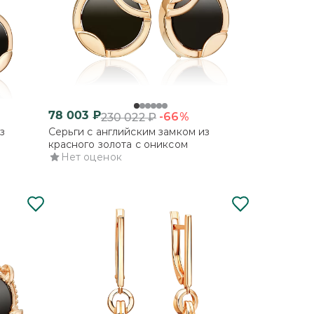
78 003
₽
-66%
230 022
₽
з
Серьги с английским замком из
красного золота с ониксом
Нет оценок