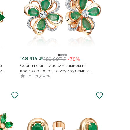
148 914
₽
-70%
489 697
₽
з
Серьги с английским замком из
и
красного золота с изумрудами и
бриллиантами
Нет оценок