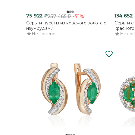
75 922
₽
134 652
-71%
257 465
₽
Серьги-пусеты из красного золота с
Серьги с
изумрудами
красного
Нет оценок
Нет о