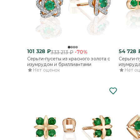
101 328
₽
54 728
-70%
333 213
₽
Серьги-пусеты из красного золота с
Серьги-п
изумрудом и бриллиантами
изумруд
Нет оценок
Нет о