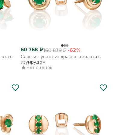
60 768
₽
-62%
160 839
₽
лота с
Серьги-пусеты из красного золота с
изумрудом
Нет оценок