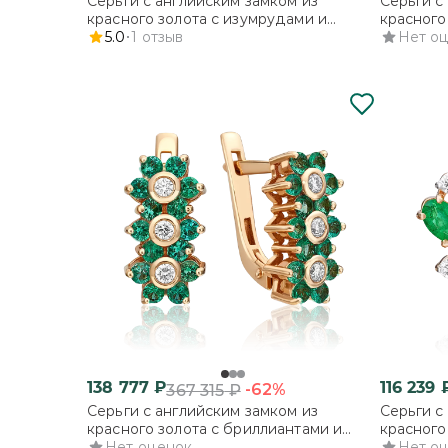
Серьги с английским замком из
Серьги с
красного золота с изумрудами и
красного
бриллиантами
5.0
1
отзыв
бриллиа
Нет о
138 777
₽
116 239
-62%
367 315
₽
Серьги с английским замком из
Серьги с
красного золота с бриллиантами и
красного
изумрудами
Нет оценок
бриллиа
Нет о