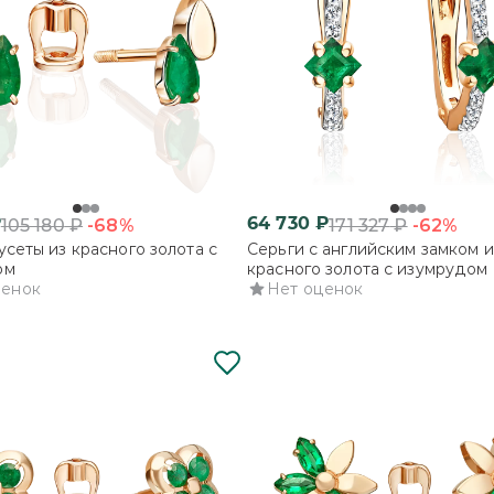
₽
64 730
₽
-68%
-62%
105 180
₽
171 327
₽
усеты из красного золота с
Серьги с английским замком и
ом
красного золота с изумрудом 
ценок
бриллиантами
Нет оценок