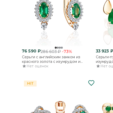
76 590
₽
33 923
-73%
286 603
₽
Серьги с английским замком из
Серьги-п
красного золота с изумрудом и
изумруд
бриллиантами
Нет оценок
Нет о