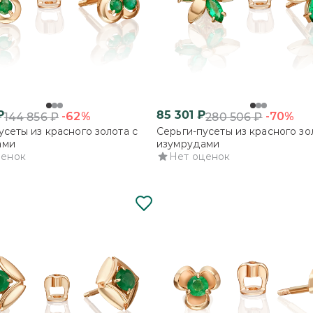
₽
85 301
₽
-62%
-70%
144 856
₽
280 506
₽
усеты из красного золота с
Серьги-пусеты из красного зо
ами
изумрудами
ценок
Нет оценок