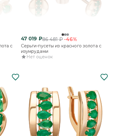
47 019
₽
-46%
86 481
₽
лота с
Серьги-пусеты из красного золота с
изумрудами
Нет оценок