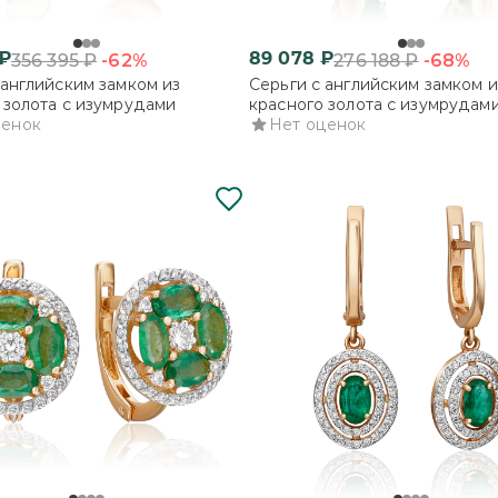
₽
89 078
₽
-62%
-68%
356 395
₽
276 188
₽
 английским замком из
Серьги с английским замком и
 золота с изумрудами
красного золота с изумрудам
ценок
Нет оценок