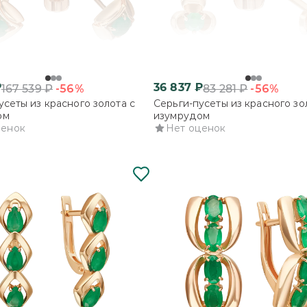
₽
36 837
₽
-56%
-56%
167 539
₽
83 281
₽
усеты из красного золота с
Серьги-пусеты из красного зо
ом
изумрудом
ценок
Нет оценок