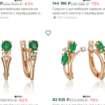
₽
144 196
₽
-62%
-73%
464 500
₽
539 586
₽
 английским замком из
Серьги с английским замком и
 золота с изумрудами и
красного золота с изумрудом 
нтами
ценок
бриллиантами
Нет оценок
₽
82 925
₽
-62%
-70%
168 912
₽
272 693
₽