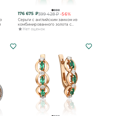
176 675
₽
-56%
399 428
₽
з
Серьги с английским замком из
и
комбинированного золота с
изумрудом и бриллиантами
Нет оценок