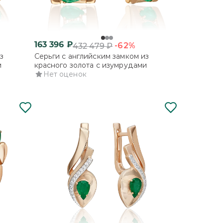
163 396
₽
-62%
432 479
₽
з
Серьги с английским замком из
и
красного золота с изумрудами
Нет оценок