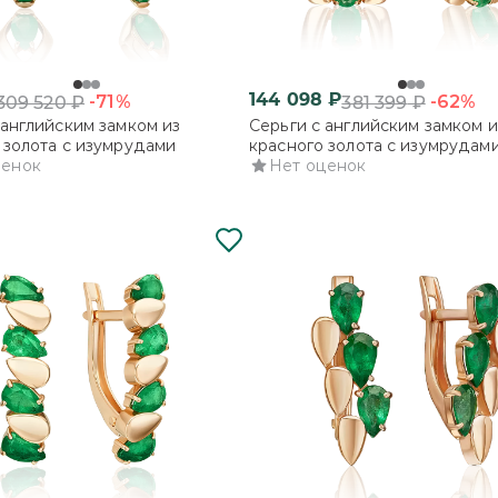
144 098
₽
-71%
-62%
309 520
₽
381 399
₽
 английским замком из
Серьги с английским замком и
 золота с изумрудами
красного золота с изумрудам
ценок
Нет оценок