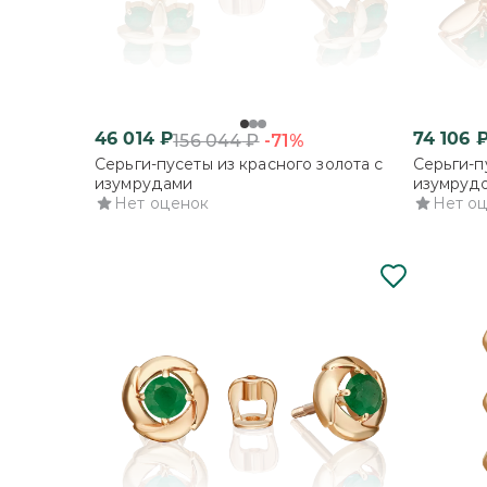
46 014
₽
74 106
-71%
156 044
₽
Серьги-пусеты из красного золота с
Серьги-п
изумрудами
изумруд
Нет оценок
Нет о