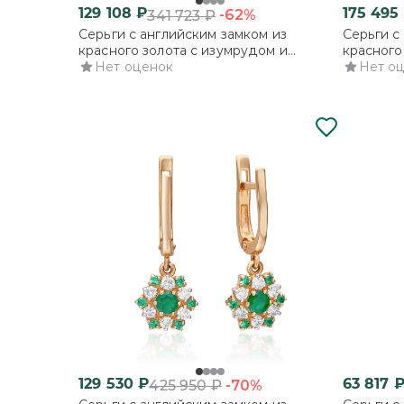
129 108
₽
175 495
-62%
341 723
₽
Серьги с английским замком из
Серьги с
красного золота с изумрудом и
красного
бриллиантами
Нет оценок
бриллиа
Нет о
129 530
₽
63 817
-70%
425 950
₽