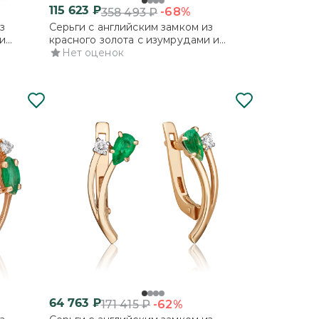
115 623
₽
-68%
358 493
₽
з
Серьги с английским замком из
и
красного золота с изумрудами и
бриллиантами
Нет оценок
64 763
₽
-62%
171 415
₽