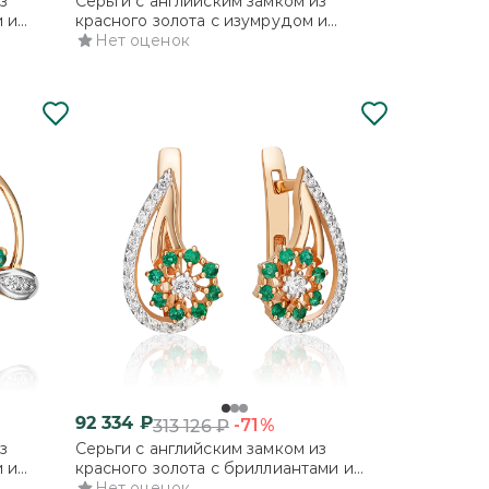
з
Серьги с английским замком из
 и
красного золота с изумрудом и
бриллиантом
Нет оценок
92 334
₽
-71%
313 126
₽
з
Серьги с английским замком из
 и
красного золота с бриллиантами и
изумрудами
Нет оценок