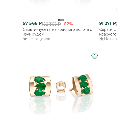
57 566
₽
91 271
₽
-62%
152 365
₽
Серьги-пусеты из красного золота с
Серьги с
изумрудом
красного
Нет оценок
Нет о