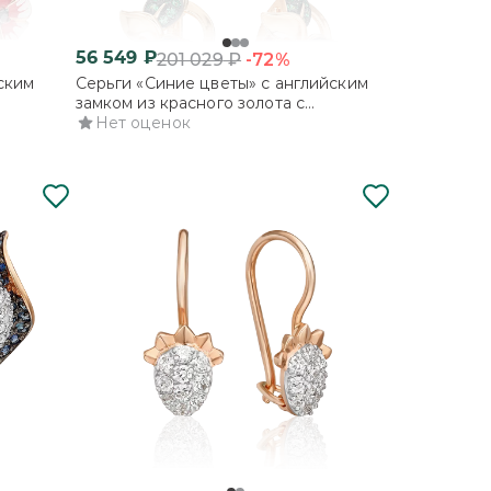
56 549
₽
-72%
201 029
₽
ским
Серьги «Синие цветы» с английским
замком из красного золота с
фианитами
Нет оценок