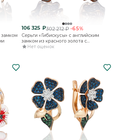
106 325
₽
-65%
302 212
₽
м замком
Серьги «Гибискусы» с английским
ми
замком из красного золота с
фианитами и эмалью
Нет оценок