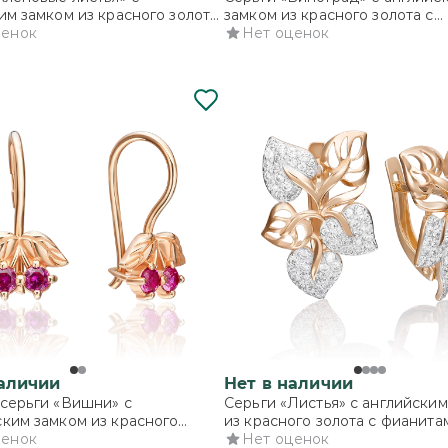
им замком из красного золота
замком из красного золота с
ами
ценок
фианитами
Нет оценок
наличии
Нет в наличии
серьги «Вишни» с
Серьги «Листья» с английски
ким замком из красного
из красного золота с фианита
 фианитами
ценок
Нет оценок