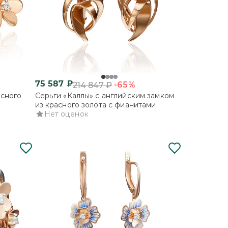
75 587
₽
-65%
214 847
₽
асного
Серьги «Каллы» с английским замком
из красного золота с фианитами
Нет оценок