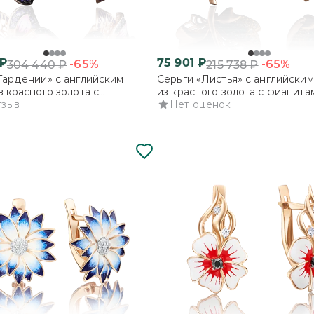
₽
75 901
₽
-65%
-65%
304 440
₽
215 738
₽
Гардении» с английским
Серьги «Листья» с английски
з красного золота с
из красного золота с фианита
и и эмалью
тзыв
Нет оценок