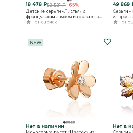
18 478
₽
49 869
-65%
52 521
₽
Детские серьги «Листья» с
Серьги «
французским замком из красного
из красн
золота с фианитами
Нет оценок
Нет о
Нет в наличии
Нет в 
Моносерьга-пусет «Цветок» из
Серьги «