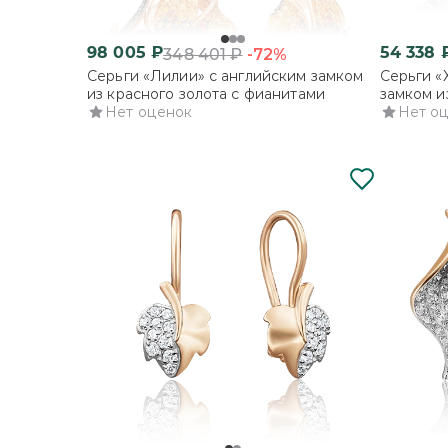
98 005
₽
54 338
-72%
348 401
₽
Серьги «Лилии» с английским замком
Серьги «
из красного золота с фианитами
замком и
Нет оценок
фианитам
Нет о