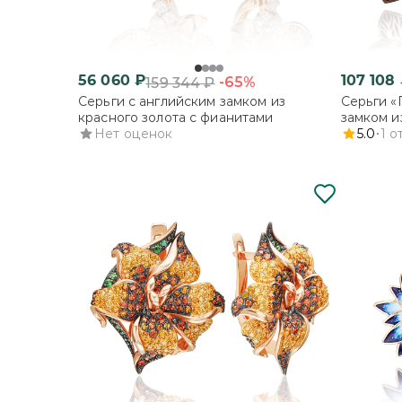
56 060
₽
107 108
-65%
159 344
₽
Серьги с английским замком из
Серьги «
красного золота с фианитами
замком и
Нет оценок
фианитам
5.0
1
о