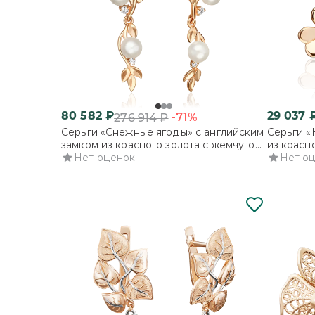
80 582
₽
29 037
-71%
276 914
₽
Серьги «Снежные ягоды» с английским
Серьги «
замком из красного золота с жемчугом
из красн
культивированным и фианитами
Нет оценок
Нет о