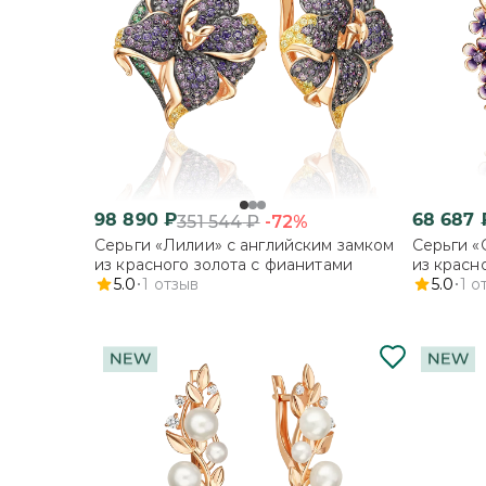
98 890
₽
68 687
-72%
351 544
₽
Серьги «Лилии» с английским замком
Серьги «
из красного золота с фианитами
из красн
5.0
1
отзыв
эмалью
5.0
1
о