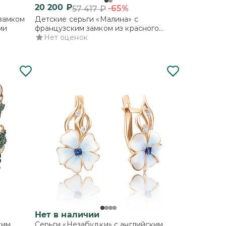
20 200
₽
-65%
57 417
₽
 замком
Детские серьги «Малина» с
ми
французским замком из красного
золота с фианитами
Нет оценок
Нет в наличии
ким
Серьги «Незабудки» с английским