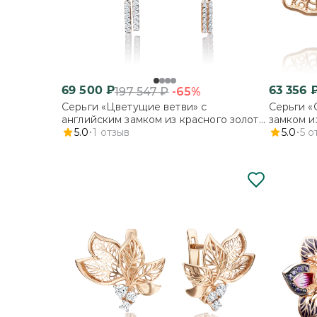
69 500
₽
63 356
-65%
197 547
₽
Серьги «Цветущие ветви» с
Серьги «
английским замком из красного золота
замком и
с фианитами
5.0
1
отзыв
и эмалью
5.0
5
о