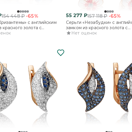
₽
55 277
₽
-65%
-65%
154 448
₽
157 118
₽
Хризантемы» с английским
Серьги «Незабудки» с англий
з красного золота с
замком из красного золота с
и и эмалью
ценок
фианитами и эмалью
Нет оценок