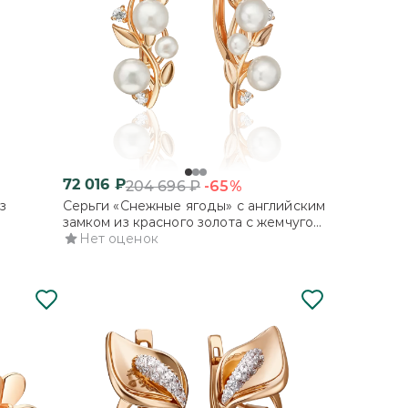
72 016
₽
-65%
204 696
₽
з
Серьги «Снежные ягоды» с английским
замком из красного золота с жемчугом
ми
культивированным и фианитами
Нет оценок