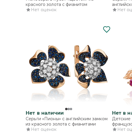
красного золота с фианитом
английск
Нет оценок
с фианит
Нет о
Нет в наличии
Нет в 
Серьги «Пионы» с английским замком
Детские 
из красного золота с фианитами
французс
Нет оценок
золота с
Нет о