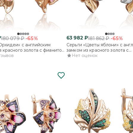
₽
63 982
₽
-65%
-65%
180 079
₽
181 862
₽
Орхидеи» с английским
Серьги «Цветы яблони» с анг
з красного золота с фианитом
замком из красного золота с
тзывов
фианитами
Нет оценок