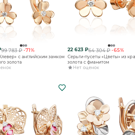
₽
22 623
₽
-71%
-65%
99 783
₽
64 304
₽
Клевер» с английским замком
Серьги-пусеты «Цветы» из кр
ого золота
золота с фианитом
ценок
Нет оценок