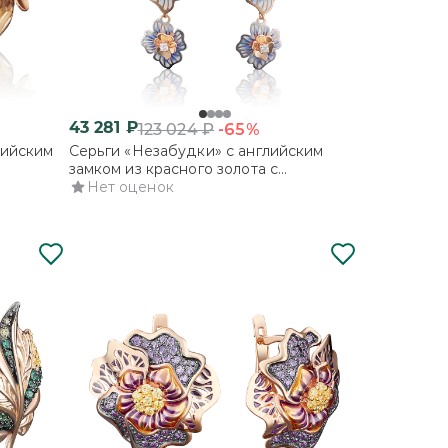
43 281
₽
-65%
123 024
₽
лийским
Серьги «Незабудки» с английским
замком из красного золота с
фианитами и эмалью
Нет оценок