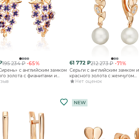
₽
61 772
₽
-65%
-71%
195 234
₽
212 273
₽
Сирень» с английским замком
Серьги с английским замком и
ого золота с фианитами и
красного золота с жемчугом
тзыв
культивированным и фианита
Нет оценок