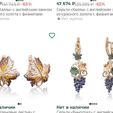
₽
47 674
₽
-65%
-65%
141 745
₽
135 505
₽
Каллы» с английским замком
Серьги «Каллы» с английским
ого золота с фианитами
из красного золота с фианита
ценок
Нет оценок
наличии
Нет в наличии
Кленовые листья» с
Серьги «Виноград» с английс