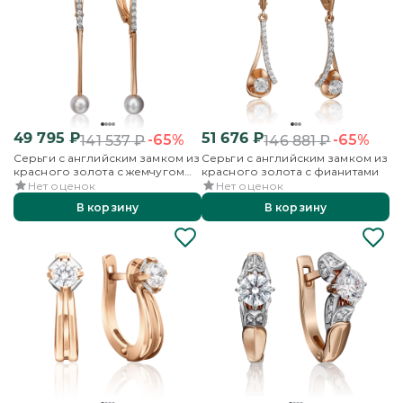
49 795
₽
51 676
₽
-65%
-65%
141 537
₽
146 881
₽
Серьги с английским замком из
Серьги с английским замком из
красного золота с жемчугом
красного золота с фианитами
культивированным и
Нет оценок
Нет оценок
фианитами
В корзину
В корзину