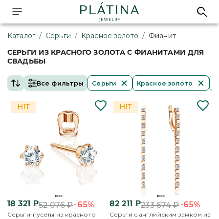
Каталог
/
Серьги
/
Красное золото
/
Фианит
СЕРЬГИ ИЗ КРАСНОГО ЗОЛОТА С ФИАНИТАМИ ДЛЯ
СВАДЬБЫ
Все фильтры
Серьги
Красное золото
Ф
18 321
₽
82 211
₽
-65%
-65%
52 076
₽
233 674
₽
Серьги-пусеты из красного
Серьги с английским замком из