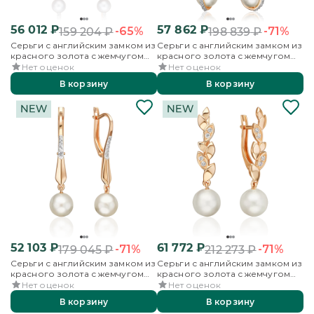
56 012
₽
57 862
₽
-65%
-71%
159 204
₽
198 839
₽
Серьги с английским замком из
Серьги с английским замком из
красного золота с жемчугом
красного золота с жемчугом
культивированным и
культивированным и
Нет оценок
Нет оценок
фианитами
фианитами
В корзину
В корзину
52 103
₽
61 772
₽
-71%
-71%
179 045
₽
212 273
₽
Серьги с английским замком из
Серьги с английским замком из
красного золота с жемчугом
красного золота с жемчугом
культивированным и
культивированным и
Нет оценок
Нет оценок
фианитами
фианитами
В корзину
В корзину