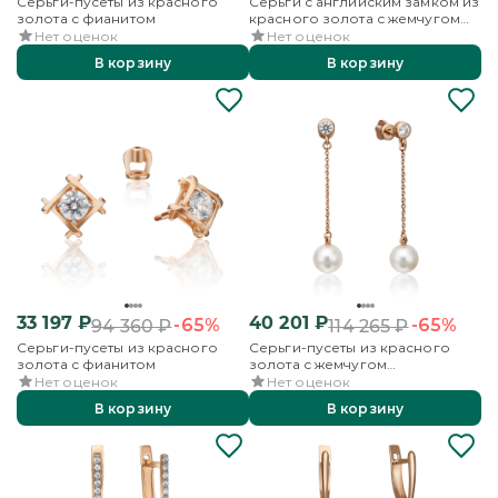
Серьги-пусеты из красного
Серьги с английским замком из
золота с фианитом
красного золота с жемчугом
культивированным и
Нет оценок
Нет оценок
фианитами
В корзину
В корзину
33 197
₽
40 201
₽
-65%
-65%
94 360
₽
114 265
₽
Серьги-пусеты из красного
Серьги-пусеты из красного
золота с фианитом
золота с жемчугом
культивированным и фианитом
Нет оценок
Нет оценок
В корзину
В корзину