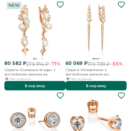
80 582
₽
60 069
₽
-71%
-65%
276 914
₽
170 739
₽
Серьги «Снежные ягоды» с
Серьги «Романтика» с
английским замком из
английским замком из
красного золота с жемчугом
красного золота с фианитом
Нет оценок
Нет оценок
культивированным и
В корзину
В корзину
фианитами