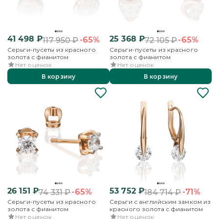
41 498
₽
25 368
₽
-65%
-65%
117 950
₽
72 105
₽
Серьги-пусеты из красного
Серьги-пусеты из красного
золота с фианитом
золота с фианитом
Нет оценок
Нет оценок
В корзину
В корзину
26 151
₽
53 752
₽
-65%
-71%
74 331
₽
184 714
₽
Серьги-пусеты из красного
Серьги с английским замком из
золота с фианитом
красного золота с фианитом
Нет оценок
Нет оценок