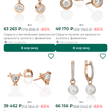
63 263
₽
49 170
₽
-65%
-65%
179 818
₽
139 760
₽
Серьги с английским замком из
Серьги-пусеты из красного
красного золота с фианитом
золота с фианитом
Нет оценок
Нет оценок
В корзину
В корзину
39 462
₽
66 156
₽
-65%
-65%
112 164
₽
188 042
₽