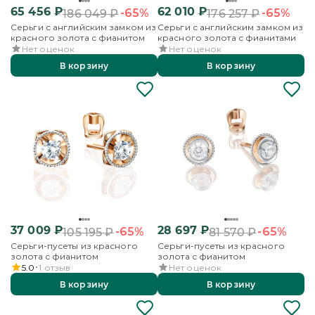
65 456
₽
62 010
₽
-65%
-65%
186 049
₽
176 257
₽
Серьги с английским замком из
Серьги с английским замком из
красного золота с фианитом
красного золота с фианитами
Нет оценок
Нет оценок
В корзину
В корзину
37 009
₽
28 697
₽
-65%
-65%
105 195
₽
81 570
₽
Серьги-пусеты из красного
Серьги-пусеты из красного
золота с фианитом
золота с фианитом
5.0
1
отзыв
Нет оценок
В корзину
В корзину