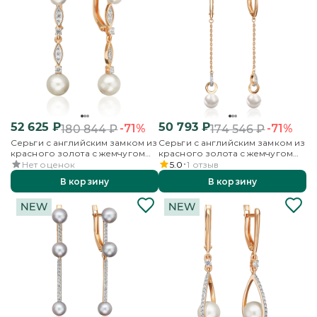
52 625
₽
50 793
₽
-71%
-71%
180 844
₽
174 546
₽
Серьги с английским замком из
Серьги с английским замком из
красного золота с жемчугом
красного золота с жемчугом
культивированным и
культивированным и
Нет оценок
5.0
1
отзыв
фианитами
фианитами
В корзину
В корзину