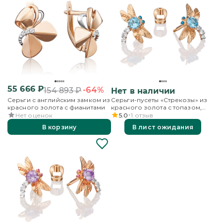
55 666
₽
-64%
154 893
₽
Нет в наличии
Серьги с английским замком из
Серьги-пусеты «Стрекозы» из
красного золота с фианитами
красного золота с топазом,
бесцветными топазами и
Нет оценок
5.0
1
отзыв
эмалью
В корзину
В лист ожидания