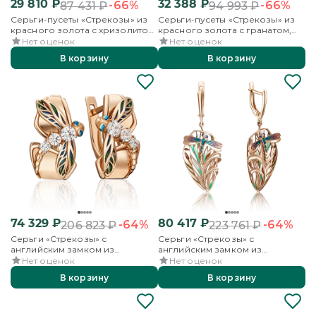
29 810
₽
32 388
₽
-66%
-66%
87 431
₽
94 993
₽
Серьги-пусеты «Стрекозы» из
Серьги-пусеты «Стрекозы» из
красного золота с хризолитом,
красного золота с гранатом,
бесцветными топазами и
бесцветными топазами и
Нет оценок
Нет оценок
эмалью
эмалью
В корзину
В корзину
74 329
₽
80 417
₽
-64%
-64%
206 823
₽
223 761
₽
Серьги «Стрекозы» с
Серьги «Стрекозы» с
английским замком из
английским замком из
красного золота с фианитами и
красного золота с эмалью
Нет оценок
Нет оценок
эмалью
В корзину
В корзину