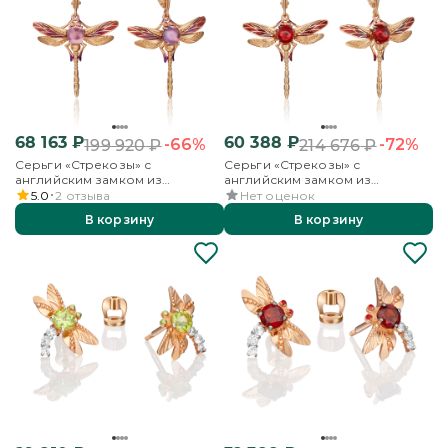
68 163
₽
60 388
₽
-66%
-72%
199 920
₽
214 676
₽
Серьги «Стрекозы» с
Серьги «Стрекозы» с
английским замком из
английским замком из
красного золота с аметистом и
красного золота с гранатом и
5.0
2
отзыва
Нет оценок
эмалью
эмалью
В корзину
В корзину