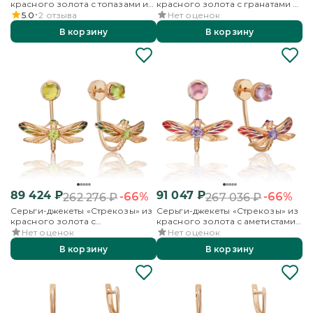
красного золота с топазами и
красного золота с гранатами и
эмалью
эмалью
5.0
2
отзыва
Нет оценок
В корзину
В корзину
89 424
₽
91 047
₽
-66%
-66%
262 276
₽
267 036
₽
Серьги-джекеты «Стрекозы» из
Серьги-джекеты «Стрекозы» из
красного золота с
красного золота с аметистами
хризолитами и эмалью
и эмалью
Нет оценок
Нет оценок
В корзину
В корзину