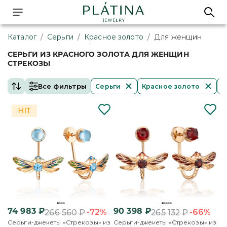
Каталог
/
Серьги
/
Красное золото
/
Для женщин
СЕРЬГИ ИЗ КРАСНОГО ЗОЛОТА ДЛЯ ЖЕНЩИН
СТРЕКОЗЫ
Все фильтры
Серьги
Красное золото
Д
74 983
₽
90 398
₽
-72%
-66%
266 560
₽
265 132
₽
Серьги-джекеты «Стрекозы» из
Серьги-джекеты «Стрекозы» из