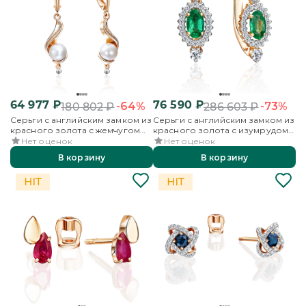
64 977
₽
76 590
₽
-64%
-73%
180 802
₽
286 603
₽
Серьги с английским замком из
Серьги с английским замком из
красного золота с жемчугом
красного золота с изумрудом
культивированным
и бриллиантами
Нет оценок
Нет оценок
В корзину
В корзину