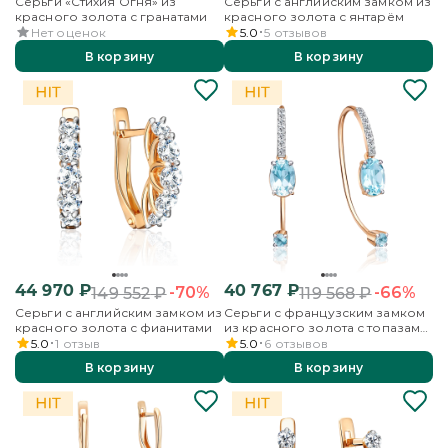
Серьги «Стихия Огня» из
Серьги с английским замком из
красного золота с гранатами
красного золота с янтарём
Нет оценок
5.0
5
отзывов
В корзину
В корзину
44 970
₽
40 767
₽
-70%
-66%
149 552
₽
119 568
₽
Серьги с английским замком из
Серьги с французским замком
красного золота с фианитами
из красного золота с топазами
и бесцветными топазами
5.0
1
отзыв
5.0
6
отзывов
В корзину
В корзину