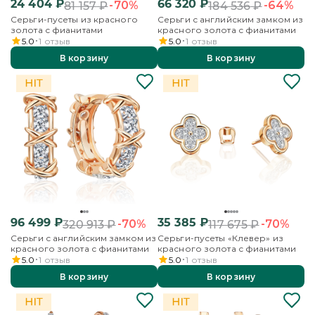
24 404
₽
66 320
₽
-70%
-64%
81 157
₽
184 536
₽
Серьги-пусеты из красного
Серьги с английским замком из
золота с фианитами
красного золота с фианитами
5.0
1
отзыв
5.0
1
отзыв
В корзину
В корзину
96 499
₽
35 385
₽
-70%
-70%
320 913
₽
117 675
₽
Серьги с английским замком из
Серьги-пусеты «Клевер» из
красного золота с фианитами
красного золота с фианитами
5.0
1
отзыв
5.0
1
отзыв
В корзину
В корзину