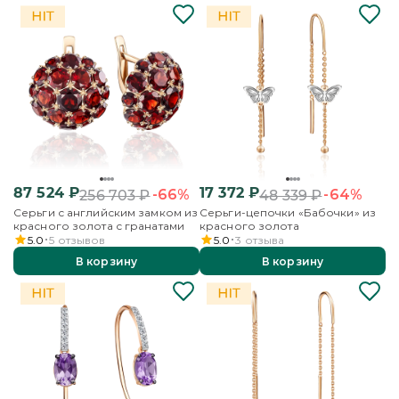
87 524
₽
17 372
₽
-66%
-64%
256 703
₽
48 339
₽
Серьги с английским замком из
Серьги-цепочки «Бабочки» из
красного золота с гранатами
красного золота
5.0
5
отзывов
5.0
3
отзыва
В корзину
В корзину