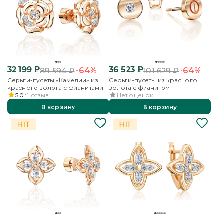
32 199
₽
36 523
₽
-64%
-64%
89 594
₽
101 629
₽
Серьги-пусеты «Камелии» из
Серьги-пусеты из красного
красного золота с фианитами
золота с фианитом
5.0
1
отзыв
Нет оценок
В корзину
В корзину