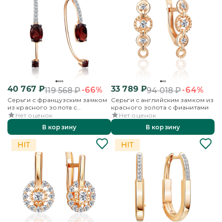
40 767
₽
33 789
₽
-66%
-64%
119 568
₽
94 018
₽
Серьги с французским замком
Серьги с английским замком из
из красного золота с
красного золота с фианитами
гранатами и бесцветными
Нет оценок
Нет оценок
топазами
В корзину
В корзину