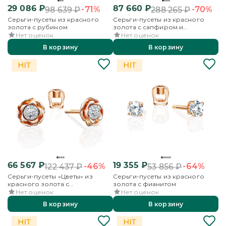
29 086
₽
87 660
₽
-71%
-70%
98 639
₽
288 265
₽
Серьги-пусеты из красного
Серьги-пусеты из красного
золота с рубином
золота с сапфиром и
бриллиантами
Нет оценок
Нет оценок
В корзину
В корзину
66 567
₽
19 355
₽
-46%
-64%
122 437
₽
53 856
₽
Серьги-пусеты «Цветы» из
Серьги-пусеты из красного
красного золота с
золота с фианитом
бриллиантами
Нет оценок
Нет оценок
В корзину
В корзину