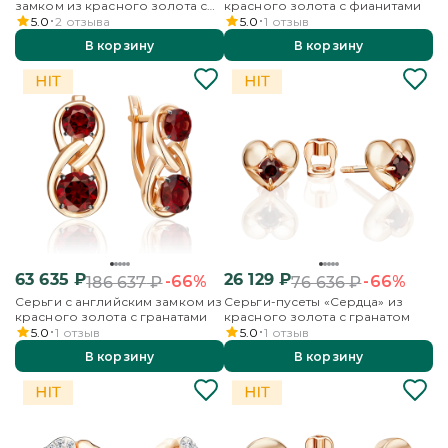
замком из красного золота с
красного золота с фианитами
ониксом
5.0
2
отзыва
5.0
1
отзыв
В корзину
В корзину
63 635
₽
26 129
₽
-66%
-66%
186 637
₽
76 636
₽
Серьги с английским замком из
Серьги-пусеты «Сердца» из
красного золота с гранатами
красного золота с гранатом
5.0
1
отзыв
5.0
1
отзыв
В корзину
В корзину