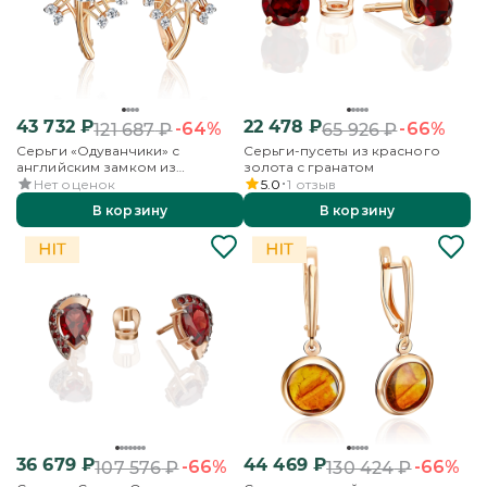
43 732
₽
22 478
₽
-64%
-66%
121 687
₽
65 926
₽
Серьги «Одуванчики» с
Серьги-пусеты из красного
английским замком из
золота с гранатом
красного золота с фианитами
Нет оценок
5.0
1
отзыв
В корзину
В корзину
36 679
₽
44 469
₽
-66%
-66%
107 576
₽
130 424
₽