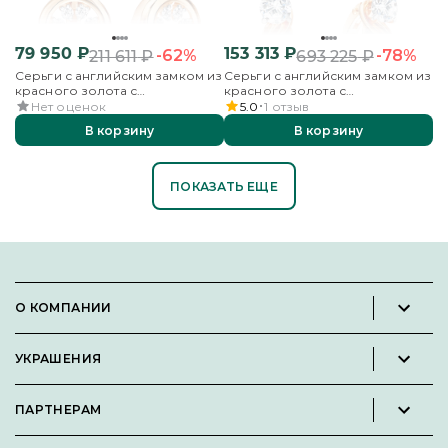
79 950
₽
153 313
₽
-62%
-78%
211 611
₽
693 225
₽
Серьги с английским замком из
Серьги с английским замком из
красного золота с
красного золота с
бриллиантами
бриллиантами
Нет оценок
5.0
1
отзыв
В корзину
В корзину
ПОКАЗАТЬ ЕЩЕ
О КОМПАНИИ
Новости и пресс-релизы
УКРАШЕНИЯ
Вакансии
Каталог
Философия
ПАРТНЕРАМ
Кольца
Контакты
Стать партнёром
Серьги
Пользовательское соглашение