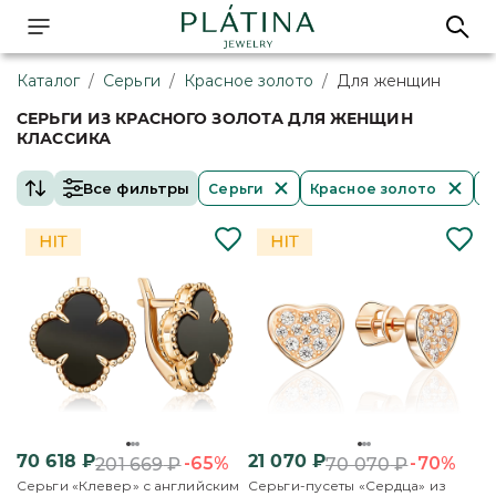
Каталог
/
Серьги
/
Красное золото
/
Для женщин
СЕРЬГИ ИЗ КРАСНОГО ЗОЛОТА ДЛЯ ЖЕНЩИН
КЛАССИКА
Все фильтры
Серьги
Красное золото
Д
70 618
₽
21 070
₽
-65%
-70%
201 669
₽
70 070
₽
Серьги «Клевер» с английским
Серьги-пусеты «Сердца» из