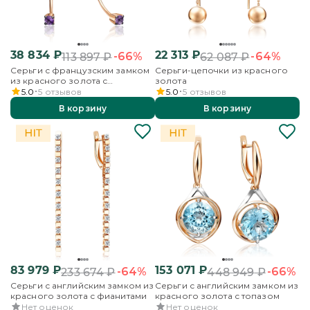
38 834
₽
22 313
₽
-66%
-64%
113 897
₽
62 087
₽
Серьги с французским замком
Серьги-цепочки из красного
из красного золота с
золота
аметистами и бесцветными
5.0
5
отзывов
5.0
5
отзывов
топазами
В корзину
В корзину
83 979
₽
153 071
₽
-64%
-66%
233 674
₽
448 949
₽
Серьги с английским замком из
Серьги с английским замком из
красного золота с фианитами
красного золота с топазом
Нет оценок
Нет оценок