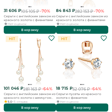
31 606
₽
84 843
₽
-70%
-70%
105 105
₽
282 153
₽
Серьги с английским замком из
Серьги с английским замком из
красного золота с фианитами
красного золота с фианитами
Нет оценок
Нет оценок
В корзину
В корзину
101 046
₽
18 715
₽
-64%
-64%
281 163
₽
52 076
₽
Серьги с английским замком из
Серьги-пусеты из красного
красного золота с жемчугом
золота с фианитом
культивированным
5.0
3
отзыва
Нет оценок
В корзину
В корзину