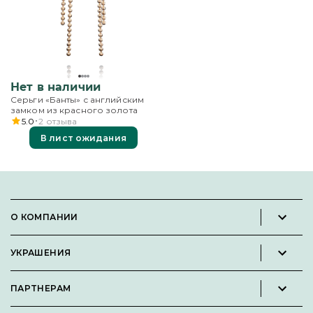
Нет в наличии
Серьги «Банты» с английским
замком из красного золота
5.0
2
отзыва
В лист ожидания
О КОМПАНИИ
Новости и пресс-релизы
УКРАШЕНИЯ
Вакансии
Каталог
Философия
ПАРТНЕРАМ
Кольца
Контакты
Стать партнёром
Серьги