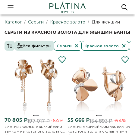
Каталог
/
Серьги
/
Красное золото
/
Для женщин
СЕРЬГИ ИЗ КРАСНОГО ЗОЛОТА ДЛЯ ЖЕНЩИН БАНТЫ
Все фильтры
Серьги
Красное золото
Д
70 805
₽
55 666
₽
-64%
-64%
197 017
₽
154 893
₽
Серьги «Банты» с английским
Серьги с английским замком из
замком из красного золота с
красного золота с фианитами