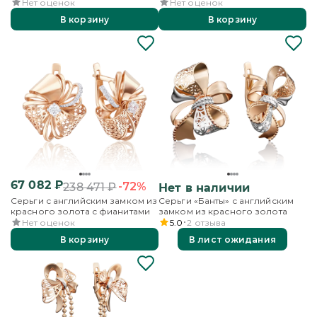
фианитами
Нет оценок
Нет оценок
В корзину
В корзину
67 082
₽
-72%
238 471
₽
Нет в наличии
Серьги с английским замком из
Серьги «Банты» с английским
красного золота с фианитами
замком из красного золота
Нет оценок
5.0
2
отзыва
В корзину
В лист ожидания