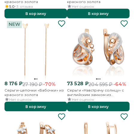
красного золота
красного золота
5.0
3
отзыва
Нет оценок
В корзину
В корзину
8 176
₽
73 528
₽
-70%
-64%
27 190
₽
204 595
₽
Серьги-цепочки «Бабочки» из
Серьги «Навстречу солнцу» с
красного золота
английским замком из
красного золота
Нет оценок
Нет оценок
В корзину
В корзину