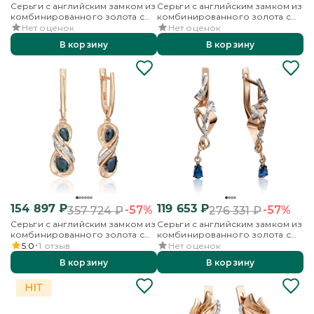
Серьги с английским замком из
Серьги с английским замком из
комбинированного золота с
комбинированного золота с
сапфирами и бриллиантами
сапфиром и бриллиантами
Нет оценок
Нет оценок
В корзину
В корзину
154 897
₽
119 653
₽
-57%
-57%
357 724
₽
276 331
₽
Серьги с английским замком из
Серьги с английским замком из
комбинированного золота с
комбинированного золота с
сапфирами и бриллиантами
сапфиром и бриллиантами
5.0
1
отзыв
Нет оценок
В корзину
В корзину