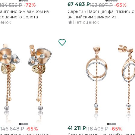
67 483
₽
-72%
-65%
184 536
₽
193 897
₽
 английским замком из
Серьги «Парящая фантазия» с
ованного золота
английским замком из
ценок
комбинированного золота
Нет оценок
₽
41 211
₽
-65%
-65%
146 648
₽
118 409
₽