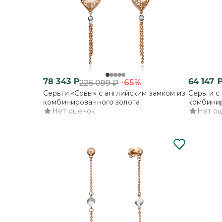
78 343
₽
64 147
-65%
225 099
₽
Серьги «Совы» с английским замком из
Серьги с
комбинированного золота
комбинир
Нет оценок
Нет о