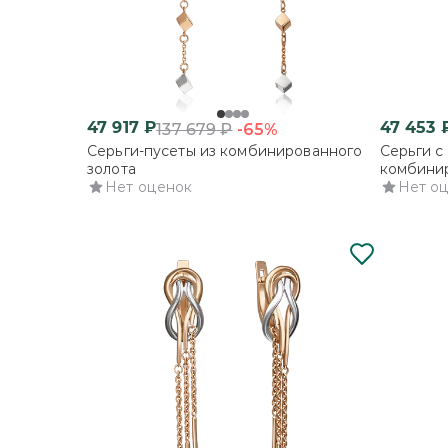
47 917
₽
47 453
-65%
137 679
₽
Серьги-пусеты из комбинированного
Серьги с
золота
комбинир
Нет оценок
Нет о