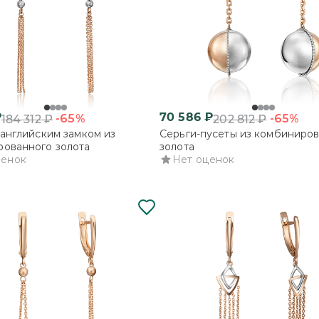
₽
70 586
₽
-65%
-65%
184 312
₽
202 812
₽
 английским замком из
Серьги-пусеты из комбиниро
ованного золота
золота
ценок
Нет оценок