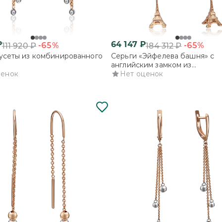
₽
64 147
₽
-65%
-65%
111 920
₽
184 312
₽
усеты из комбинированного
Серьги «Эйфелева башня» с
английским замком из
ценок
комбинированного золота
Нет оценок