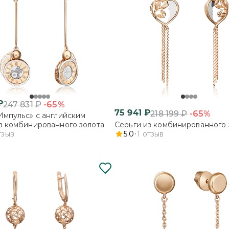
₽
-65%
247 831
₽
75 941
₽
-65%
218 199
₽
Импульс» с английским
з комбинированного золота
Серьги из комбинированного 
тзыв
5.0
1
отзыв