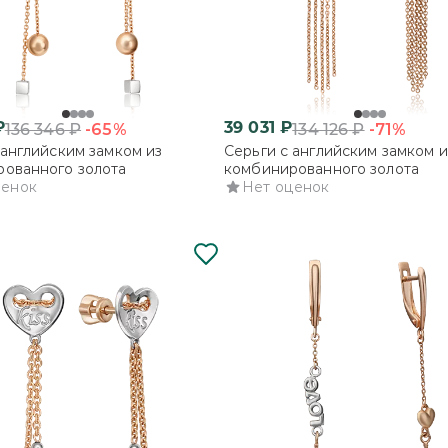
₽
39 031
₽
-65%
-71%
136 346
₽
134 126
₽
 английским замком из
Серьги с английским замком и
ованного золота
комбинированного золота
ценок
Нет оценок