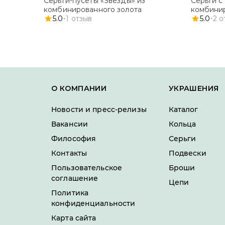
Серьги-пусеты «Звёзды» из
Серьги с
комбинированного золота
комбинир
5.0
1
отзыв
5.0
2
о
О КОМПАНИИ
УКРАШЕНИЯ
Новости и пресс-релизы
Каталог
Вакансии
Кольца
Философия
Серьги
Контакты
Подвески
Пользовательское
Броши
соглашение
Цепи
Политика
конфиденциальности
Карта сайта