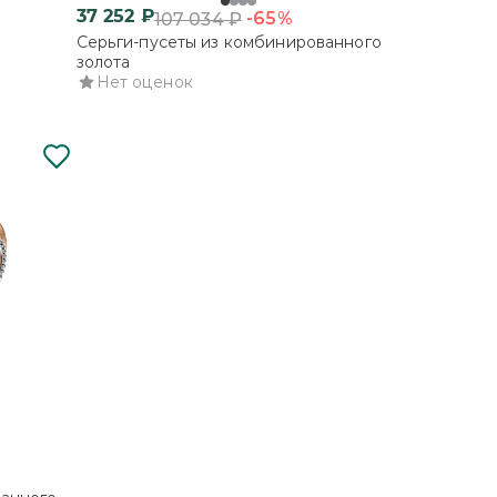
37 252
₽
-65%
107 034
₽
Серьги-пусеты из комбинированного
золота
Нет оценок