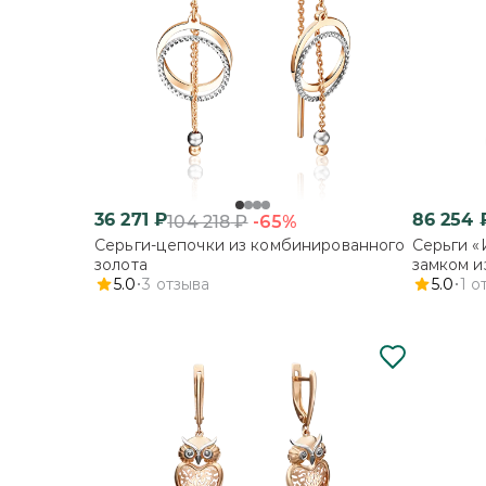
36 271
₽
86 254
-65%
104 218
₽
Серьги-цепочки из комбинированного
Серьги «
золота
замком и
5.0
3
отзыва
5.0
1
о