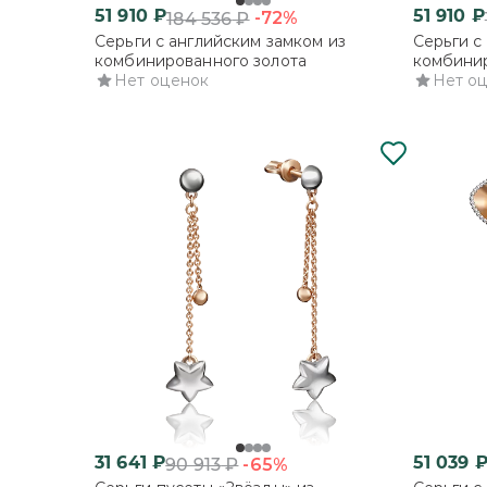
51 910
₽
51 910
₽
-72%
184 536
₽
Серьги с английским замком из
Серьги с
комбинированного золота
комбинир
Нет оценок
Нет о
31 641
₽
51 039
-65%
90 913
₽