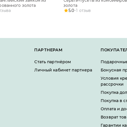
 английским замком из
Серьги-пусеты из комбиниро
ованного золота
золота
тзыва
5.0
1
отзыв
ПАРТНЕРАМ
ПОКУПАТЕ
Стать партнёром
Подарочные
Личный кабинет партнера
Бонусная п
Условия кр
рассрочки
Покупка до
Покупка в с
Оплата и до
Возврат тов
Гарантии ка