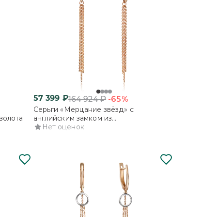
57 399
₽
-65%
164 924
₽
Серьги «Мерцание звёзд» с
золота
английским замком из
комбинированного золота
Нет оценок