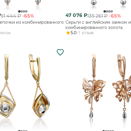
₽
47 076
₽
-65%
-65%
51 444
₽
135 261
₽
епочки из комбинированного
Серьги с английским замком и
комбинированного золота
ценок
5.0
1
отзыв