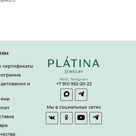
ванного
ЛЯМ
 сертификаты
рограмма
MAX, Telegram
едитования и
+7 910 952-20-22
лями
Мы в социальных сетях
плит
ставка
ара
чества