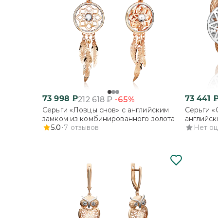
73 998
₽
73 441
-65%
212 618
₽
Серьги «Ловцы снов» с английским
Серьги «
замком из комбинированного золота
английск
5.0
7
отзывов
комбинир
Нет о