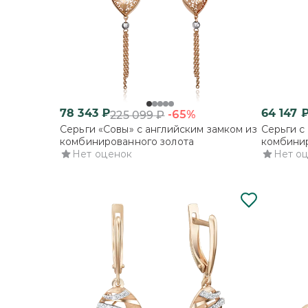
78 343
₽
64 147
-65%
225 099
₽
Серьги «Совы» с английским замком из
Серьги с
комбинированного золота
комбинир
Нет оценок
Нет о