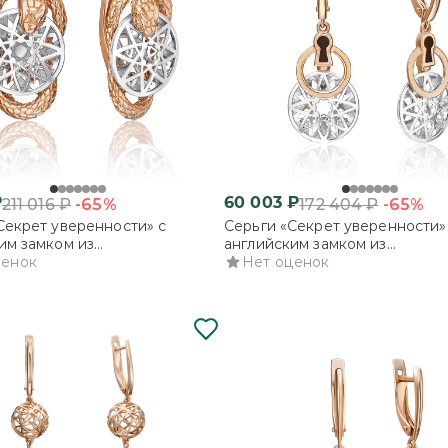
₽
60 003
₽
-65%
-65%
211 016
₽
172 404
₽
Секрет уверенности» с
Серьги «Секрет уверенности»
им замком из
английским замком из
ованного золота
ценок
комбинированного золота с 
Нет оценок