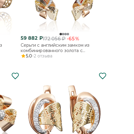
59 882
₽
-65%
172 056
₽
з
Серьги с английским замком из
комбинированного золота с
фианитами
5.0
2
отзыва