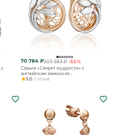
70 784
₽
-65%
203 383
₽
 с
Серьги «Секрет мудрости» с
английским замком из
эмалью
комбинированного золота
5.0
1
отзыв