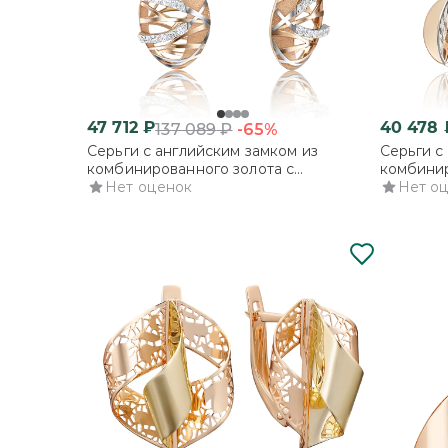
47 712
₽
40 478
-65%
137 089
₽
Серьги с английским замком из
Серьги с
комбинированного золота с
комбинир
фианитами
Нет оценок
Нет о