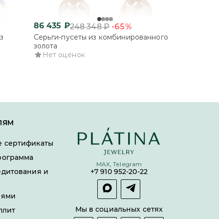
86 435
₽
-65%
248 348
₽
з
Серьги-пусеты из комбинированного
золота
Нет оценок
ЛЯМ
 сертификаты
рограмма
MAX, Telegram
едитования и
+7 910 952-20-22
лями
Мы в социальных сетях
плит