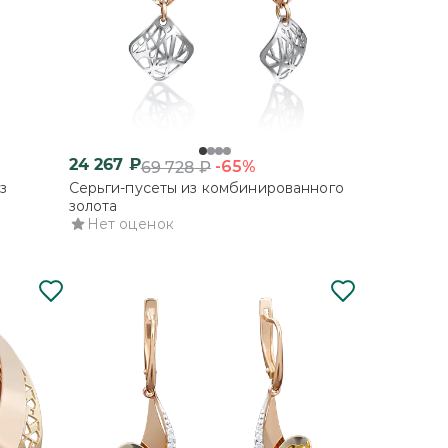
24 267
₽
-65%
69 728
₽
з
Серьги-пусеты из комбинированного
золота
Нет оценок