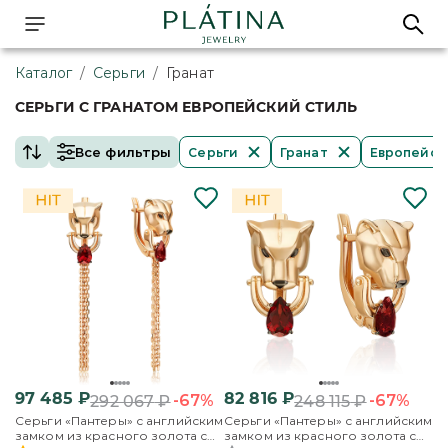
Каталог
/
Серьги
/
Гранат
СЕРЬГИ С ГРАНАТОМ ЕВРОПЕЙСКИЙ СТИЛЬ
Все фильтры
Серьги
Гранат
Европейск
97 485
₽
82 816
₽
-67%
-67%
292 067
₽
248 115
₽
Серьги «Пантеры» с английским
Серьги «Пантеры» с английским
замком из красного золота с
замком из красного золота с