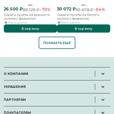
26 500
₽
30 072
₽
-70%
-64%
88 129
₽
83 678
₽
Серьги-пусеты из красного
Серьги-пусеты из белого
золота с фианитом
золота с фианитом
Нет оценок
Нет оценок
В корзину
В корзину
ПОКАЗАТЬ ЕЩЕ
О КОМПАНИИ
Новости и пресс-релизы
УКРАШЕНИЯ
Вакансии
Каталог
Философия
ПАРТНЕРАМ
Кольца
Контакты
Стать партнёром
Серьги
Пользовательское соглашение
ПОКУПАТЕЛЯМ