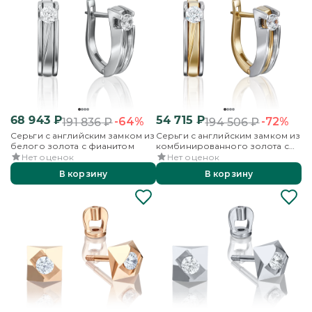
68 943
₽
54 715
₽
-64%
-72%
191 836
₽
194 506
₽
Серьги с английским замком из
Серьги с английским замком из
белого золота с фианитом
комбинированного золота с
фианитом
Нет оценок
Нет оценок
В корзину
В корзину