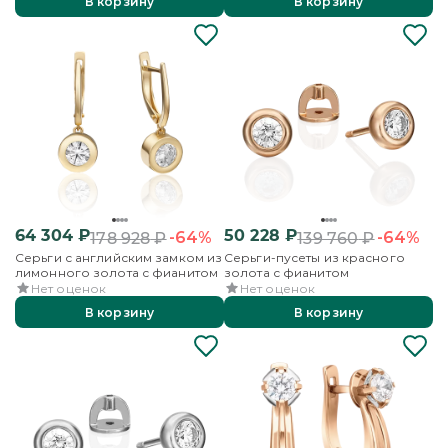
В корзину
В корзину
64 304
₽
50 228
₽
-64%
-64%
178 928
₽
139 760
₽
Серьги с английским замком из
Серьги-пусеты из красного
лимонного золота с фианитом
золота с фианитом
Нет оценок
Нет оценок
В корзину
В корзину