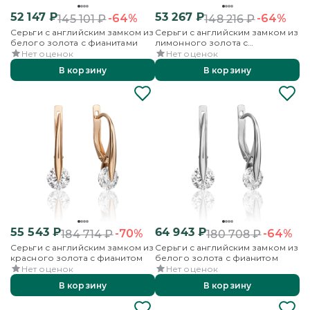
52 147
₽
53 267
₽
-64%
-64%
145 101
₽
148 216
₽
Серьги с английским замком из
Серьги с английским замком из
белого золота с фианитами
лимонного золота с
фианитами
Нет оценок
Нет оценок
В корзину
В корзину
55 543
₽
64 943
₽
-70%
-64%
184 714
₽
180 708
₽
Серьги с английским замком из
Серьги с английским замком из
красного золота с фианитом
белого золота с фианитом
Нет оценок
Нет оценок
В корзину
В корзину