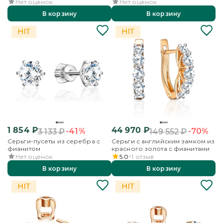
Нет оценок
Нет оценок
В корзину
В корзину
1 854
₽
44 970
₽
-41%
-70%
3 133
₽
149 552
₽
Серьги-пусеты из серебра с
Серьги с английским замком из
фианитом
красного золота с фианитами
Нет оценок
5.0
1
отзыв
В корзину
В корзину