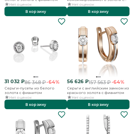
фианитом
Нет оценок
Нет оценок
В корзину
В корзину
31 032
₽
56 626
₽
-64%
-64%
86 348
₽
157 563
₽
Серьги-пусеты из белого
Серьги с английским замком из
золота с фианитом
красного золота с фианитом
Нет оценок
Нет оценок
В корзину
В корзину