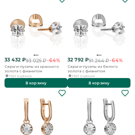
33 432
₽
32 792
₽
-64%
-64%
93 025
₽
91 244
₽
Серьги-пусеты из красного
Серьги-пусеты из белого
золота с фианитом
золота с фианитом
Нет оценок
Нет оценок
В корзину
В корзину