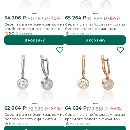
54 206
₽
65 264
₽
-70%
-64%
180 263
₽
181 598
₽
Серьги с английским замком из
Серьги с английским замком из
комбинированного золота с
белого золота с фианитом
фианитом
5.0
2
отзыва
Нет оценок
В корзину
В корзину
62 064
₽
64 624
₽
-64%
-64%
172 696
₽
179 818
₽
Серьги с английским замком из
Серьги с английским замком из
белого золота с фианитом
красного золота с фианитом
Нет оценок
Нет оценок