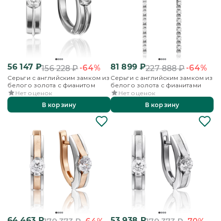
56 147
₽
81 899
₽
-64%
-64%
156 228
₽
227 888
₽
Серьги с английским замком из
Серьги с английским замком из
белого золота с фианитом
белого золота с фианитами
Нет оценок
Нет оценок
В корзину
В корзину
64 463
₽
53 938
₽