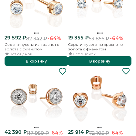
29 592
₽
19 355
₽
-64%
-64%
82 342
₽
53 856
₽
Серьги-пусеты из красного
Серьги-пусеты из красного
золота с фианитом
золота с фианитом
Нет оценок
Нет оценок
В корзину
В корзину
42 390
₽
25 914
₽
-64%
-64%
117 950
₽
72 105
₽