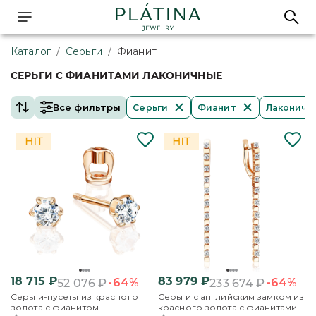
Каталог
/
Серьги
/
Фианит
СЕРЬГИ С ФИАНИТАМИ ЛАКОНИЧНЫЕ
Все фильтры
Серьги
Фианит
Лаконичн
18 715
₽
83 979
₽
-64%
-64%
52 076
₽
233 674
₽
Серьги-пусеты из красного
Серьги с английским замком из
золота с фианитом
красного золота с фианитами