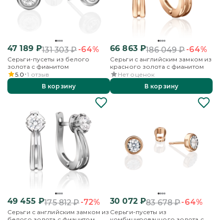
47 189
₽
66 863
₽
-64%
-64%
131 303
₽
186 049
₽
Серьги-пусеты из белого
Серьги с английским замком из
золота с фианитом
красного золота с фианитом
5.0
1
отзыв
Нет оценок
В корзину
В корзину
49 455
₽
30 072
₽
-72%
-64%
175 812
₽
83 678
₽
Серьги с английским замком из
Серьги-пусеты из
белого золота с фианитом
комбинированного золота с