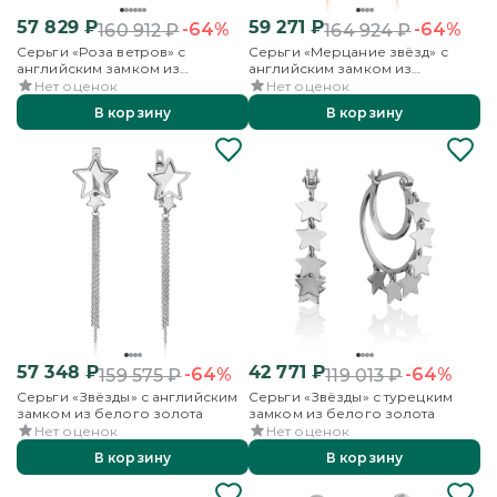
57 829
₽
59 271
₽
-64%
-64%
160 912
₽
164 924
₽
Серьги «Роза ветров» с
Серьги «Мерцание звёзд» с
английским замком из
английским замком из
красного золота с фианитом
комбинированного золота
Нет оценок
Нет оценок
В корзину
В корзину
57 348
₽
42 771
₽
-64%
-64%
159 575
₽
119 013
₽
Серьги «Звёзды» с английским
Серьги «Звёзды» с турецким
замком из белого золота
замком из белого золота
Нет оценок
Нет оценок
В корзину
В корзину