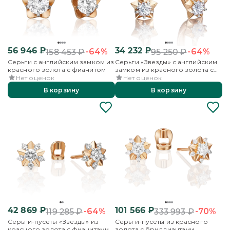
56 946
₽
34 232
₽
-64%
-64%
158 453
₽
95 250
₽
Серьги с английским замком из
Серьги «Звезды» с английским
красного золота с фианитом
замком из красного золота с
фианитом
Нет оценок
Нет оценок
В корзину
В корзину
42 869
₽
101 566
₽
-64%
-70%
119 285
₽
333 993
₽
Серьги-пусеты «Звезды» из
Серьги-пусеты из красного
красного золота с фианитами
золота с бриллиантами