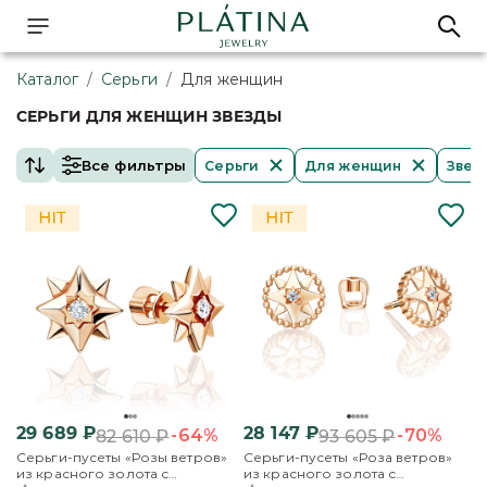
Каталог
/
Серьги
/
Для женщин
СЕРЬГИ ДЛЯ ЖЕНЩИН ЗВЕЗДЫ
Все фильтры
Серьги
Для женщин
Звез
29 689
₽
28 147
₽
-64%
-70%
82 610
₽
93 605
₽
Серьги-пусеты «Розы ветров»
Серьги-пусеты «Роза ветров»
из красного золота с
из красного золота с