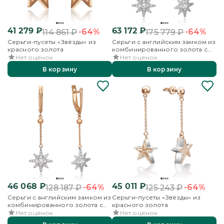
41 279
₽
63 172
₽
-64%
-64%
114 861
₽
175 779
₽
Серьги-пусеты «Звёзды» из
Серьги с английским замком из
красного золота
комбинированного золота с
жемчугом культивированным и
Нет оценок
Нет оценок
фианитами
В корзину
В корзину
46 068
₽
45 011
₽
-64%
-64%
128 187
₽
125 243
₽
Серьги с английским замком из
Серьги-пусеты «Звёзды» из
комбинированного золота с
красного золота
фианитами
Нет оценок
Нет оценок