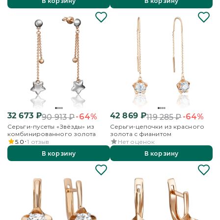
В корзину
В корзину
32 673
₽
42 869
₽
-64%
-64%
90 913
₽
119 285
₽
Серьги-пусеты «Звёзды» из
Серьги-цепочки из красного
комбинированного золота
золота с фианитом
5.0
1
отзыв
Нет оценок
В корзину
В корзину