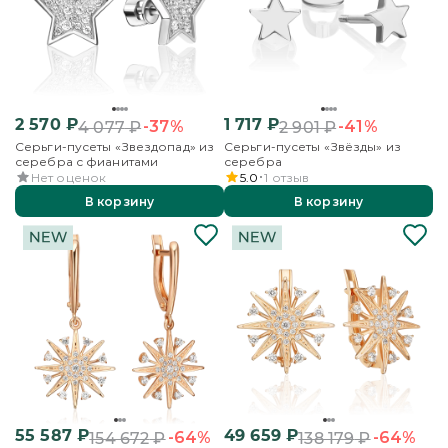
2 570
₽
1 717
₽
-37%
-41%
4 077
₽
2 901
₽
Серьги-пусеты «Звездопад» из
Серьги-пусеты «Звёзды» из
серебра с фианитами
серебра
Нет оценок
5.0
1
отзыв
В корзину
В корзину
55 587
₽
49 659
₽
-64%
-64%
154 672
₽
138 179
₽