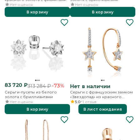
Нет оценок
Нет оценок
В корзину
В корзину
83 720
₽
-73%
313 284
₽
Нет в наличии
Серьги-пусеты из белого
Серьги с французским замком
золота с бриллиантами
«Звездопад» из красного
золота с бриллиантами
Нет оценок
5.0
1
отзыв
В корзину
В лист ожидания