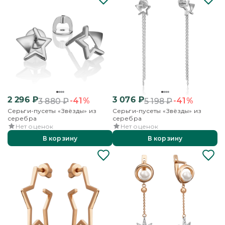
2 296
₽
3 076
₽
-41%
-41%
3 880
₽
5 198
₽
Серьги-пусеты «Звёзды» из
Серьги-пусеты «Звёзды» из
серебра
серебра
Нет оценок
Нет оценок
В корзину
В корзину