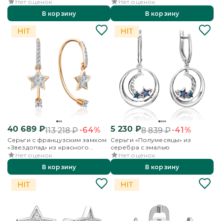
фианитом
фианитом
Нет оценок
Нет оценок
В корзину
В корзину
40 689
₽
5 230
₽
-64%
-41%
113 218
₽
8 839
₽
Серьги с французским замком
Серьги «Полумесяцы» из
«Звездопад» из красного
серебра с эмалью
золота с фианитами
Нет оценок
Нет оценок
В корзину
В корзину