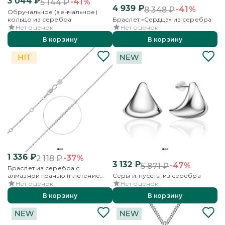
3 044
₽
-41%
5 144
₽
4 939
₽
-41%
8 348
₽
Обручальное (венчальное)
кольцо из серебра
Браслет «Сердца» из серебра
Нет оценок
Нет оценок
В корзину
В корзину
1 336
₽
-37%
2 118
₽
3 132
₽
-47%
5 871
₽
Браслет из серебра с
алмазной гранью (плетение
Серьги-пусеты из серебра
«Якорное»)
Нет оценок
Нет оценок
В корзину
В корзину