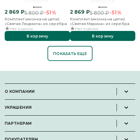
2 869
₽
2 869
₽
-51%
-51%
5 800
₽
5 800
₽
Комплект (иконка на цепи)
Комплект (иконка на цепи)
«Святая Людмила» из серебра
«Святая Марина» из серебра
Нет оценок
Нет оценок
В корзину
В корзину
ПОКАЗАТЬ ЕЩЕ
О КОМПАНИИ
Новости и пресс-релизы
УКРАШЕНИЯ
Вакансии
Каталог
Философия
ПАРТНЕРАМ
Кольца
Контакты
Стать партнёром
Серьги
Пользовательское соглашение
ПОКУПАТЕЛЯМ