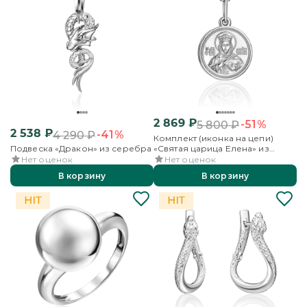
2 869
₽
-51%
5 800
₽
2 538
₽
-41%
4 290
₽
Комплект (иконка на цепи)
Подвеска «Дракон» из серебра
«Святая царица Елена» из
серебра
Нет оценок
Нет оценок
В корзину
В корзину