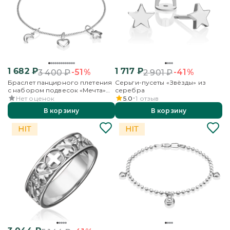
1 682
₽
1 717
₽
-51%
-41%
3 400
₽
2 901
₽
Браслет панцирного плетения
Серьги-пусеты «Звёзды» из
с набором подвесок «Мечта»
серебра
из серебра
Нет оценок
5.0
1
отзыв
В корзину
В корзину