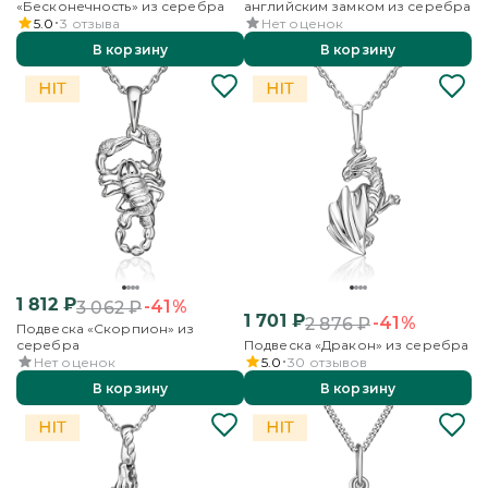
«Бесконечность» из серебра
английским замком из серебра
5.0
3
отзыва
Нет оценок
В корзину
В корзину
1 812
₽
-41%
3 062
₽
1 701
₽
-41%
2 876
₽
Подвеска «Скорпион» из
серебра
Подвеска «Дракон» из серебра
Нет оценок
5.0
30
отзывов
В корзину
В корзину