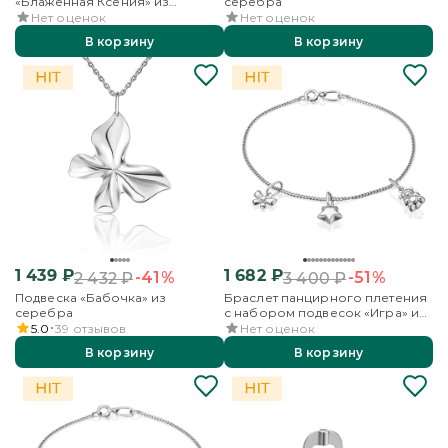
«Блаженная Ксения» из
серебра
серебра
Нет оценок
Нет оценок
В корзину
В корзину
1 439
₽
1 682
₽
-41%
-51%
2 432
₽
3 400
₽
Подвеска «Бабочка» из
Браслет панцирного плетения
серебра
с набором подвесок «Игра» из
серебра
5.0
39
отзывов
Нет оценок
В корзину
В корзину