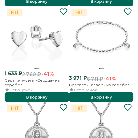
В корзину
В корзину
1 633
₽
-41%
2 760
₽
3 971
₽
-41%
6 711
₽
Серьги-пусеты «Сердца» из
серебра
Браслет «Клевер» из серебра
Нет оценок
Нет оценок
В корзину
В корзину