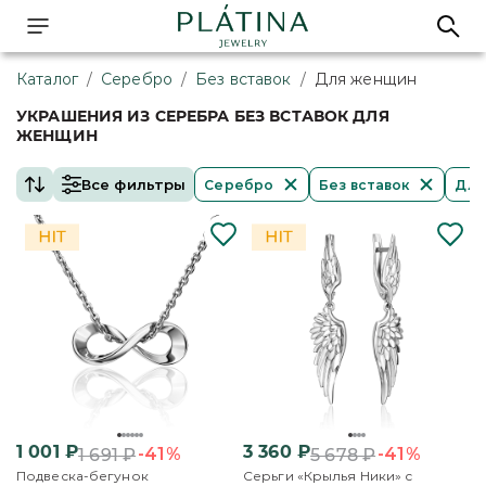
Каталог
/
Серебро
/
Без вставок
/
Для женщин
УКРАШЕНИЯ ИЗ СЕРЕБРА БЕЗ ВСТАВОК ДЛЯ
ЖЕНЩИН
Все фильтры
Серебро
Без вставок
Для
1 001
₽
3 360
₽
-41%
-41%
1 691
₽
5 678
₽
Подвеска-бегунок
Серьги «Крылья Ники» с