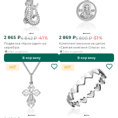
2 865
₽
2 869
₽
-41%
-51%
4 842
₽
5 800
₽
Подвеска «Крокодил» из
Комплект (иконка на цепи)
серебра
«Святая княгиня Ольга» из
серебра
Нет оценок
Нет оценок
В корзину
В корзину