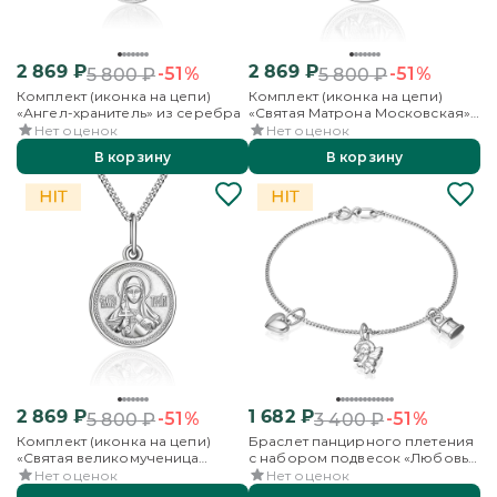
2 869
₽
2 869
₽
-51%
-51%
5 800
₽
5 800
₽
Комплект (иконка на цепи)
Комплект (иконка на цепи)
«Ангел-хранитель» из серебра
«Святая Матрона Московская»
из серебра
Нет оценок
Нет оценок
В корзину
В корзину
2 869
₽
1 682
₽
-51%
-51%
5 800
₽
3 400
₽
Комплект (иконка на цепи)
Браслет панцирного плетения
«Святая великомученица
с набором подвесок «Любовь»
Татиана» из серебра
из серебра
Нет оценок
Нет оценок