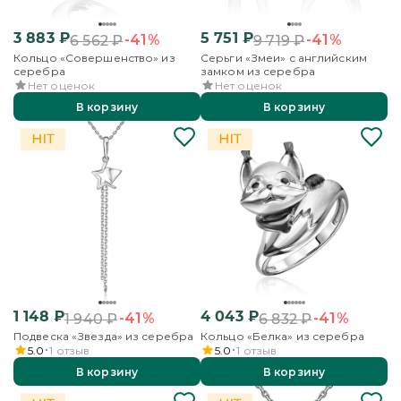
3 883
₽
5 751
₽
-41%
-41%
6 562
₽
9 719
₽
Кольцо «Совершенство» из
Серьги «Змеи» с английским
серебра
замком из серебра
Нет оценок
Нет оценок
В корзину
В корзину
1 148
₽
4 043
₽
-41%
-41%
1 940
₽
6 832
₽
Подвеска «Звезда» из серебра
Кольцо «Белка» из серебра
5.0
1
отзыв
5.0
1
отзыв
В корзину
В корзину