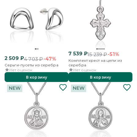
7 539
₽
-51%
15 239
₽
2 509
₽
-47%
4 703
₽
Комплект крест на цепи из
Серьги-пусеты из серебра
серебра
Нет оценок
Нет оценок
В корзину
В корзину