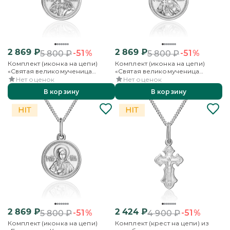
2 869
₽
2 869
₽
-51%
-51%
5 800
₽
5 800
₽
Комплект (иконка на цепи)
Комплект (иконка на цепи)
«Святая великомученица
«Святая великомученица
Екатерина» из серебра
Ирина» из серебра
Нет оценок
Нет оценок
В корзину
В корзину
2 869
₽
2 424
₽
-51%
-51%
5 800
₽
4 900
₽
Комплект (иконка на цепи)
Комплект (крест на цепи) из