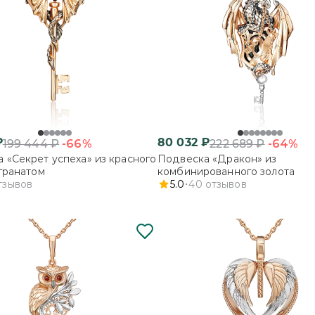
₽
80 032
₽
-66%
-64%
199 444
₽
222 689
₽
 «Секрет успеха» из красного
Подвеска «Дракон» из
 гранатом
комбинированного золота
тзывов
5.0
40
отзывов