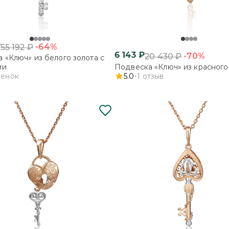
₽
-64%
55 192
₽
6 143
₽
-70%
20 430
₽
 «Ключ» из белого золота с
ми
Подвеска «Ключ» из красного
ценок
5.0
1
отзыв