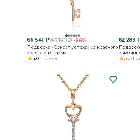
66 541
₽
62 283
-66%
195 160
₽
Подвеска «Секрет успеха» из красного
Подвеска
золота с топазом
комбинир
5.0
1
отзыв
5.0
1
о