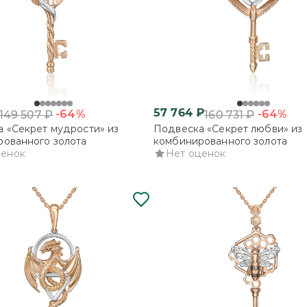
57 764
₽
-64%
-64%
149 507
₽
160 731
₽
 «Секрет мудрости» из
Подвеска «Секрет любви» из
ованного золота
комбинированного золота
ценок
Нет оценок