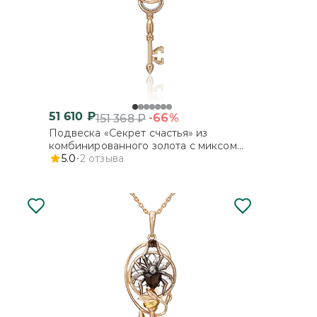
51 610
₽
-66%
151 368
₽
Подвеска «Секрет счастья» из
комбинированного золота с миксом
камней
5.0
2
отзыва