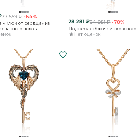
₽
-64%
77 559
₽
28 281
₽
-70%
94 051
₽
 «Ключ от сердца» из
ованного золота
Подвеска «Ключ» из красного
ценок
Нет оценок