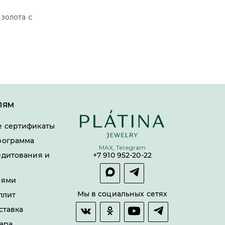
золота с
ЛЯМ
 сертификаты
рограмма
MAX, Telegram
едитования и
+7 910 952-20-22
лями
Мы в социальных сетях
плит
ставка
ара