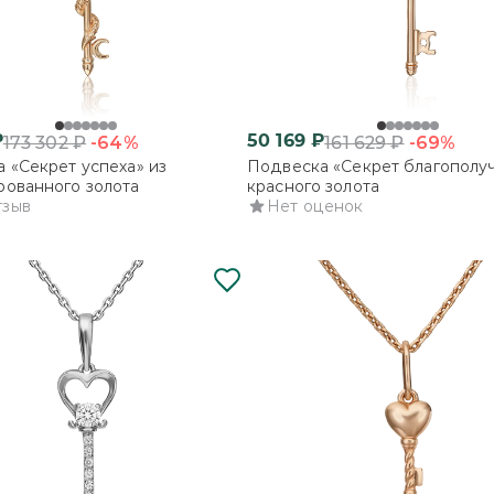
₽
50 169
₽
-64%
-69%
173 302
₽
161 629
₽
 «Секрет успеха» из
Подвеска «Секрет благополуч
ованного золота
красного золота
тзыв
Нет оценок