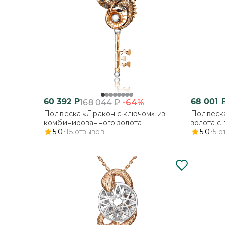
60 392
₽
68 001
-64%
168 044
₽
Подвеска «Дракон с ключом» из
Подвеска
комбинированного золота
золота с
5.0
15
отзывов
5.0
5
о