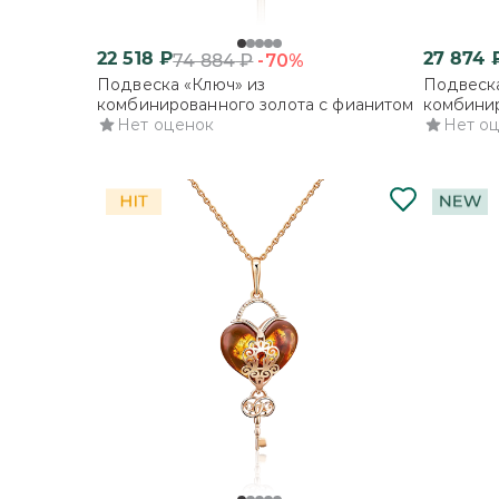
22 518
₽
27 874
-70%
74 884
₽
Подвеска «Ключ» из
Подвеска
комбинированного золота с фианитом
комбинир
Нет оценок
Нет о