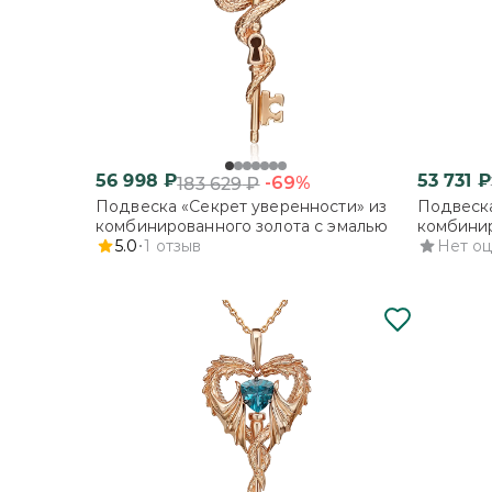
56 998
₽
53 731
₽
-69%
183 629
₽
Подвеска «Секрет уверенности» из
Подвеска
комбинированного золота с эмалью
комбинир
5.0
1
отзыв
Нет о