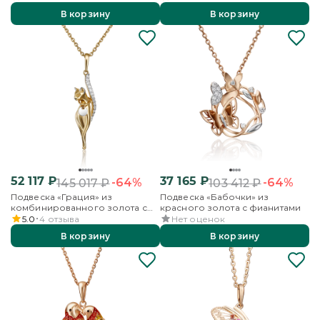
В корзину
В корзину
52 117
₽
37 165
₽
-64%
-64%
145 017
₽
103 412
₽
Подвеска «Грация» из
Подвеска «Бабочки» из
комбинированного золота с
красного золота с фианитами
фианитами
5.0
4
отзыва
Нет оценок
В корзину
В корзину