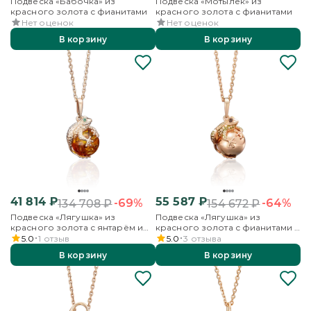
Подвеска «Бабочка» из
Подвеска «Мотылёк» из
красного золота с фианитами
красного золота с фианитами
Нет оценок
Нет оценок
В корзину
В корзину
41 814
₽
55 587
₽
-69%
-64%
134 708
₽
154 672
₽
Подвеска «Лягушка» из
Подвеска «Лягушка» из
красного золота с янтарём и
красного золота с фианитами и
фианитами
эмалью
5.0
1
отзыв
5.0
3
отзыва
В корзину
В корзину