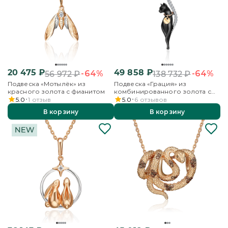
20 475
₽
49 858
₽
-64%
-64%
56 972
₽
138 732
₽
Подвеска «Мотылёк» из
Подвеска «Грация» из
красного золота с фианитом
комбинированного золота с
фианитами
5.0
1
отзыв
5.0
6
отзывов
В корзину
В корзину