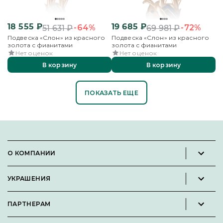
18 555
₽
19 685
₽
-64%
-72%
51 631
₽
69 981
₽
Подвеска «Слон» из красного
Подвеска «Слон» из красного
золота с фианитами
золота с фианитами
Нет оценок
Нет оценок
В корзину
В корзину
ПОКАЗАТЬ ЕЩЕ
О КОМПАНИИ
Новости и пресс-релизы
УКРАШЕНИЯ
Вакансии
Каталог
Философия
ПАРТНЕРАМ
Кольца
Контакты
Стать партнёром
Серьги
Пользовательское соглашение