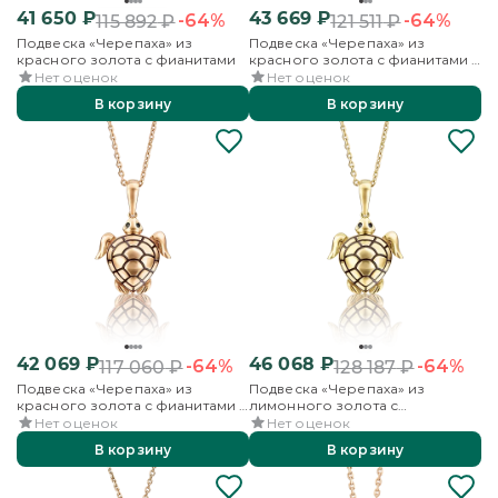
41 650
₽
43 669
₽
-64%
-64%
115 892
₽
121 511
₽
Подвеска «Черепаха» из
Подвеска «Черепаха» из
красного золота с фианитами
красного золота с фианитами и
эмалью
Нет оценок
Нет оценок
В корзину
В корзину
42 069
₽
46 068
₽
-64%
-64%
117 060
₽
128 187
₽
Подвеска «Черепаха» из
Подвеска «Черепаха» из
красного золота с фианитами и
лимонного золота с
эмалью
фианитами и эмалью
Нет оценок
Нет оценок
В корзину
В корзину