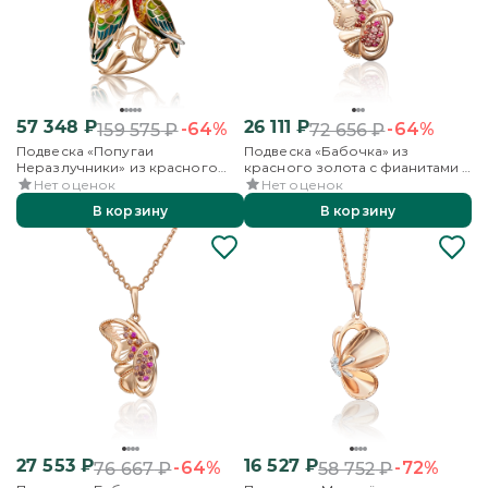
57 348
₽
26 111
₽
-64%
-64%
159 575
₽
72 656
₽
Подвеска «Попугаи
Подвеска «Бабочка» из
Неразлучники» из красного
красного золота с фианитами и
золота с фианитами и эмалью
эмалью
Нет оценок
Нет оценок
В корзину
В корзину
27 553
₽
16 527
₽
-64%
-72%
76 667
₽
58 752
₽