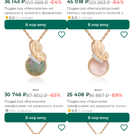
36 143
₽
45 018
₽
-64%
-64%
100 569
₽
125 263
₽
Подвеска «Мечтатели» из
Подвеска «Императорский
красного золота с фианитом
питон» из красного золота с
фианитами
5.0
2
отзыва
5.0
1
отзыв
В корзину
В корзину
30 746
₽
25 408
₽
-65%
-69%
87 802
₽
81 857
₽
Подвеска «Вечерняя
Подвеска «Утренняя
симфония» из красного золота
симфония» из красного золота
с перламутром и фианитами
с перламутром и фианитами
Нет оценок
5.0
1
отзыв
В корзину
В корзину