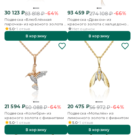
30 123
₽
93 459
₽
-64%
-66%
83 818
₽
274 108
₽
Подвеска «Влюблённая
Подвеска «Дракон» из
парочка» из красного золота с
красного золота с халцедоном
фианитом
и фианитами
5.0
1
отзыв
Нет оценок
В корзину
В корзину
21 594
₽
20 475
₽
-64%
-64%
60 088
₽
56 972
₽
Подвеска «Колибри» из
Подвеска «Мотылёк» из
красного золота с фианитами
лимонного золота с фианитом
5.0
1
отзыв
5.0
1
отзыв
В корзину
В корзину