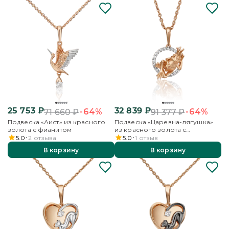
25 753
₽
32 839
₽
-64%
-64%
71 660
₽
91 377
₽
Подвеска «Аист» из красного
Подвеска «Царевна-лягушка»
золота с фианитом
из красного золота с
фианитами
5.0
2
отзыва
5.0
1
отзыв
В корзину
В корзину