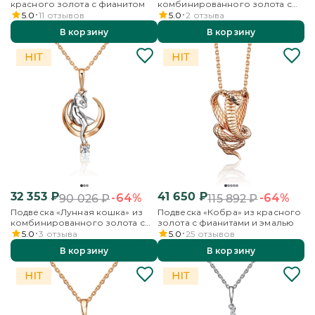
красного золота с фианитом
комбинированного золота с
фианитами
5.0
11
отзывов
5.0
2
отзыва
В корзину
В корзину
32 353
₽
41 650
₽
-64%
-64%
90 026
₽
115 892
₽
Подвеска «Лунная кошка» из
Подвеска «Кобра» из красного
комбинированного золота с
золота с фианитами и эмалью
фианитом
5.0
3
отзыва
5.0
25
отзывов
В корзину
В корзину