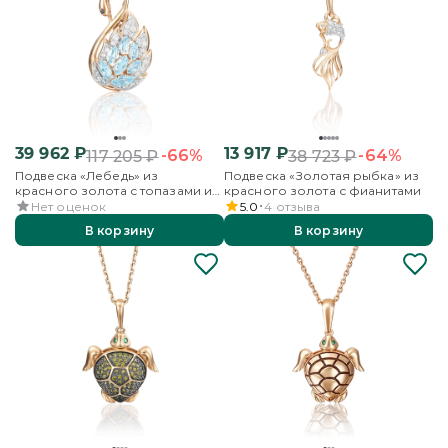
39 962
₽
13 917
₽
-66%
-64%
117 205
₽
38 723
₽
Подвеска «Лебедь» из
Подвеска «Золотая рыбка» из
красного золота с топазами и
красного золота с фианитами
фианитами
Нет оценок
5.0
4
отзыва
В корзину
В корзину