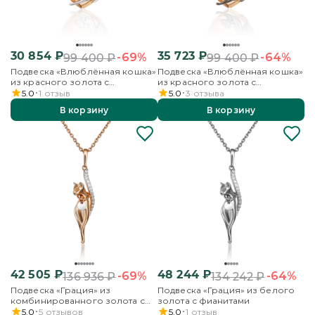
30 854
₽
35 723
₽
-69%
-64%
99 400
₽
99 400
₽
Подвеска «Влюблённая кошка»
Подвеска «Влюблённая кошка»
из красного золота с
из красного золота с
фианитом
фианитом
5.0
1
отзыв
5.0
3
отзыва
В корзину
В корзину
42 505
₽
48 244
₽
-69%
-64%
136 936
₽
134 242
₽
Подвеска «Грация» из
Подвеска «Грация» из белого
комбинированного золота с
золота с фианитами
фианитами
5.0
5
отзывов
5.0
1
отзыв