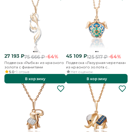
27 193
₽
45 109
₽
-64%
-64%
75 666
₽
125 517
₽
Подвеска «Рыбка» из красного
Подвеска «Лазурная черепаха»
золота с фианитами
из красного золота с
фианитами и эмалью
5.0
1
отзыв
Нет оценок
В корзину
В корзину