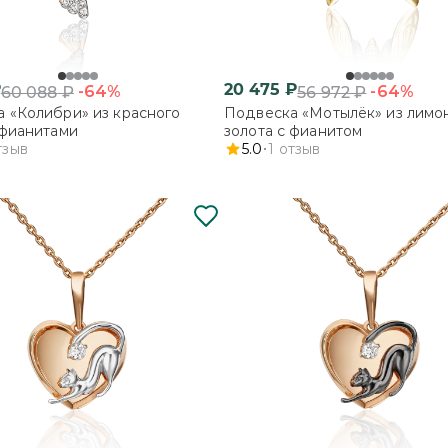
₽
20 475
₽
-64%
-64%
60 088
₽
56 972
₽
 «Колибри» из красного
Подвеска «Мотылёк» из лимо
 фианитами
золота с фианитом
тзыв
5.0
1
отзыв