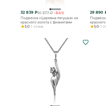
32 839
₽
29 890
-64%
91 377
₽
Подвеска «Царевна-лягушка» из
Подвеск
красного золота с фианитами
красного
5.0
1
отзыв
5.0
1
о