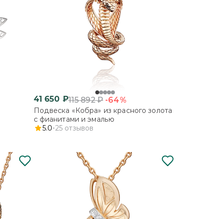
41 650
₽
-64%
115 892
₽
Подвеска «Кобра» из красного золота
с фианитами и эмалью
5.0
25
отзывов