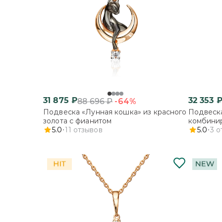
31 875
₽
32 353
-64%
88 696
₽
Подвеска «Лунная кошка» из красного
Подвеска
золота с фианитом
комбинир
5.0
11
отзывов
5.0
3
о