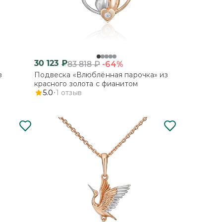
30 123
₽
-64%
83 818
₽
з
Подвеска «Влюблённая парочка» из
красного золота с фианитом
5.0
1
отзыв