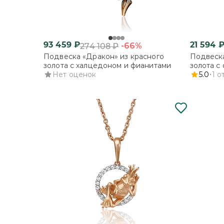
93 459
₽
21 594
-66%
274 108
₽
Подвеска «Дракон» из красного
Подвеска
золота с халцедоном и фианитами
золота с
Нет оценок
5.0
1
о