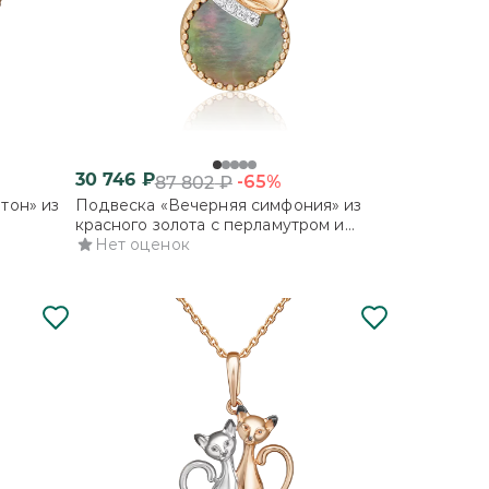
30 746
₽
-65%
87 802
₽
тон» из
Подвеска «Вечерняя симфония» из
красного золота с перламутром и
фианитами
Нет оценок