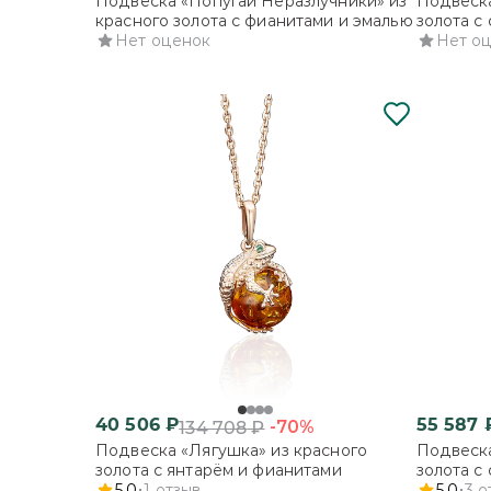
Подвеска «Попугаи Неразлучники» из
Подвеска
красного золота с фианитами и эмалью
золота с
Нет оценок
Нет о
40 506
₽
55 587
-70%
134 708
₽
Подвеска «Лягушка» из красного
Подвеска
золота с янтарём и фианитами
золота с
5.0
1
отзыв
5.0
3
о