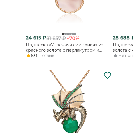
24 615
₽
28 688
-70%
81 857
₽
Подвеска «Утренняя симфония» из
Подвеска
красного золота с перламутром и
золота с
фианитами
5.0
1
отзыв
Нет о