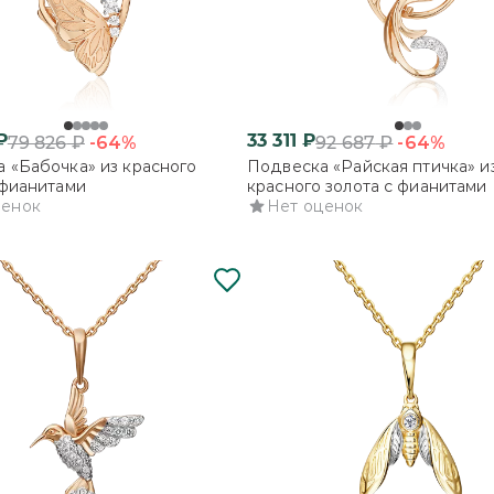
₽
33 311
₽
-64%
-64%
79 826
₽
92 687
₽
 «Бабочка» из красного
Подвеска «Райская птичка» и
 фианитами
красного золота с фианитами
ценок
Нет оценок