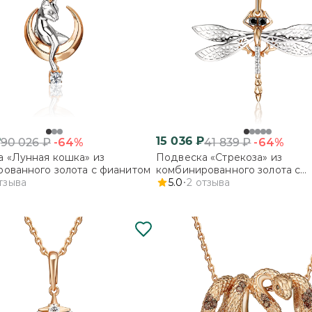
₽
15 036
₽
-64%
-64%
90 026
₽
41 839
₽
 «Лунная кошка» из
Подвеска «Стрекоза» из
ованного золота с фианитом
комбинированного золота с
тзыва
фианитами
5.0
2
отзыва