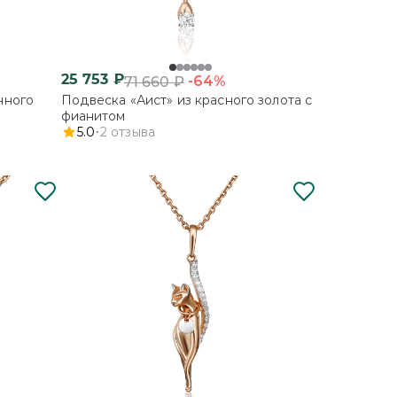
25 753
₽
-64%
71 660
₽
нного
Подвеска «Аист» из красного золота с
фианитом
5.0
2
отзыва