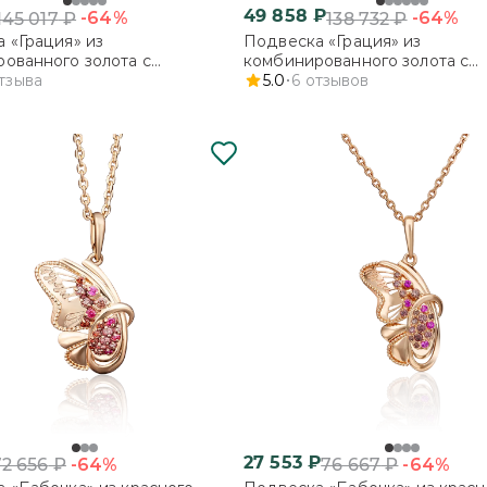
49 858
₽
-64%
-64%
145 017
₽
138 732
₽
 «Грация» из
Подвеска «Грация» из
ованного золота с
комбинированного золота с
ми
тзыва
фианитами
5.0
6
отзывов
27 553
₽
-64%
-64%
72 656
₽
76 667
₽