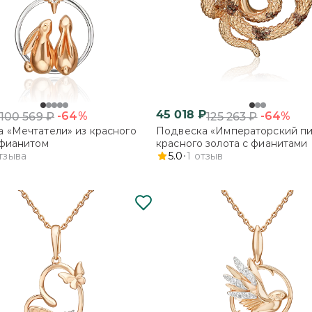
45 018
₽
-64%
-64%
100 569
₽
125 263
₽
 «Мечтатели» из красного
Подвеска «Императорский пи
 фианитом
красного золота с фианитами
тзыва
5.0
1
отзыв