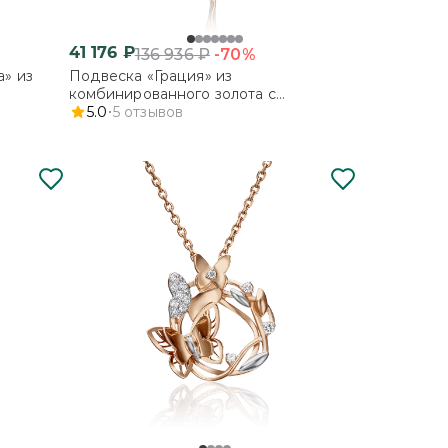
41 176
₽
-70%
136 936
₽
» из
Подвеска «Грация» из
комбинированного золота с
фианитами
5.0
5
отзывов