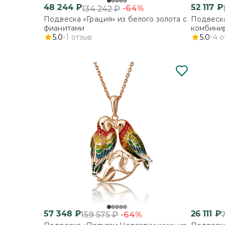
48 244
₽
52 117
₽
-64%
134 242
₽
Подвеска «Грация» из белого золота с
Подвеска
фианитами
комбинир
5.0
1
отзыв
фианита
5.0
4
о
57 348
₽
26 111
₽
-64%
159 575
₽