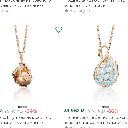
 «Бабочка» из красного
Подвеска «Бабочка» из красн
 фианитами и эмалью
золота с фианитами
ценок
Нет оценок
₽
39 962
₽
-64%
-66%
154 672
₽
117 205
₽
 «Лягушка» из красного
Подвеска «Лебедь» из красн
 фианитами и эмалью
золота с топазами и фианитам
тзыва
Нет оценок