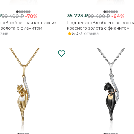
₽
35 723
₽
-70%
-64%
99 400
₽
99 400
₽
а «Влюблённая кошка» из
Подвеска «Влюблённая кошка
 золота с фианитом
красного золота с фианитом
тзыв
5.0
3
отзыва