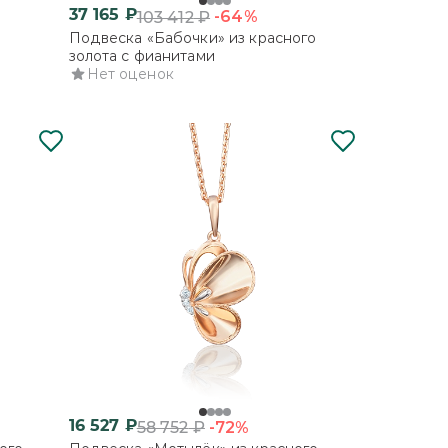
37 165
₽
-64%
103 412
₽
Подвеска «Бабочки» из красного
золота с фианитами
Нет оценок
16 527
₽
-72%
58 752
₽