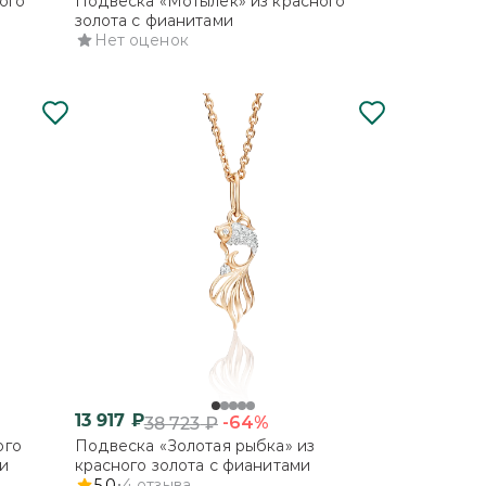
ого
Подвеска «Мотылёк» из красного
золота с фианитами
Нет оценок
13 917
₽
-64%
38 723
₽
ого
Подвеска «Золотая рыбка» из
и
красного золота с фианитами
5.0
4
отзыва