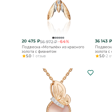
20 475
₽
36 143
₽
-64%
56 972
₽
Подвеска «Мотылёк» из красного
Подвеска
золота с фианитом
золота с
5.0
1
отзыв
5.0
2
о