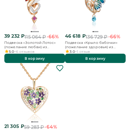
39 232
₽
46 618
₽
-66%
-66%
115 064
₽
136 729
₽
Подвеска «Золотой Лотос»
Подвеска «Крыло бабочки»
(пожелание любви) из
(пожелание здоровья) из
комбинированного золота с
комбинированного золота с
5.0
6
отзывов
3.0
1
отзыв
гранатом, бесцветными
топазами и эмалью
В корзину
В корзину
топазами и эмалью
21 305
₽
-64%
59 283
₽