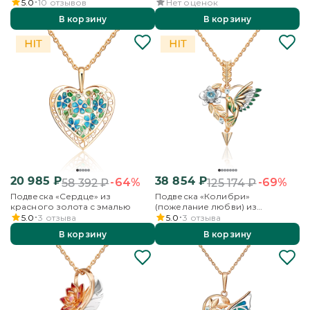
5.0
10
отзывов
Нет оценок
В корзину
В корзину
20 985
₽
38 854
₽
-64%
-69%
58 392
₽
125 174
₽
Подвеска «Сердце» из
Подвеска «Колибри»
красного золота с эмалью
(пожелание любви) из
комбинированного золота с
5.0
3
отзыва
5.0
3
отзыва
топазами и эмалью
В корзину
В корзину