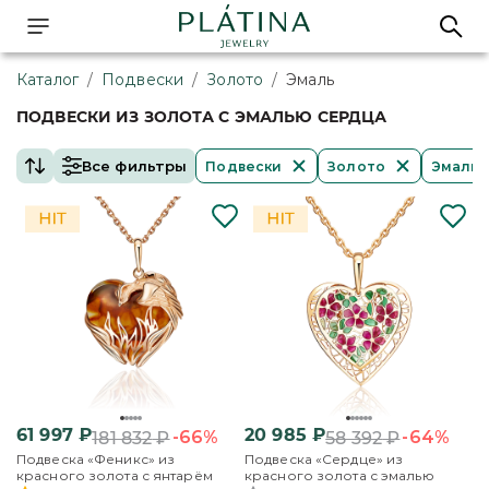
Каталог
/
Подвески
/
Золото
/
Эмаль
ПОДВЕСКИ ИЗ ЗОЛОТА С ЭМАЛЬЮ СЕРДЦА
Все фильтры
Подвески
Золото
Эмаль
61 997
₽
20 985
₽
-66%
-64%
181 832
₽
58 392
₽
Подвеска «Феникс» из
Подвеска «Сердце» из
красного золота с янтарём
красного золота с эмалью