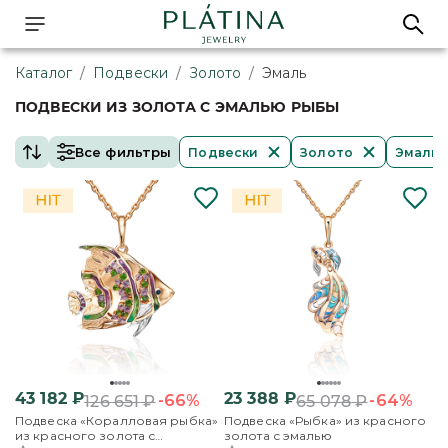
Каталог
/
Подвески
/
Золото
/
Эмаль
ПОДВЕСКИ ИЗ ЗОЛОТА С ЭМАЛЬЮ РЫБЫ
Все фильтры
Подвески
Золото
Эмаль
43 182
₽
23 388
₽
-66%
-64%
126 651
₽
65 078
₽
Подвеска «Коралловая рыбка»
Подвеска «Рыбка» из красного
из красного золота с
золота с эмалью