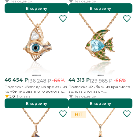
аметистами, хромдиопсидами и
Нет оценок
Нет оценок
эмалью
В корзину
В корзину
46 454
₽
44 313
₽
-66%
-66%
136 248
₽
129 965
₽
Подвеска «Взгляд на время» из
Подвеска «Рыбка» из красного
комбинированного золота с
золота с топазом,
топазом, бесцветными
хромдиопсидами и эмалью
5.0
1
отзыв
Нет оценок
топазами и эмалью
В корзину
В корзину