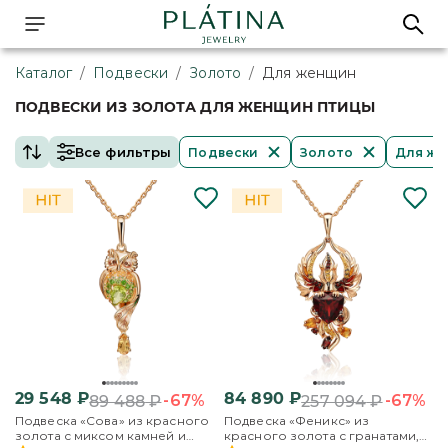
Каталог
/
Подвески
/
Золото
/
Для женщин
ПОДВЕСКИ ИЗ ЗОЛОТА ДЛЯ ЖЕНЩИН ПТИЦЫ
Все фильтры
Подвески
Золото
Для ж
29 548
₽
84 890
₽
-67%
-67%
89 488
₽
257 094
₽
Подвеска «Сова» из красного
Подвеска «Феникс» из
золота с миксом камней и
красного золота с гранатами,