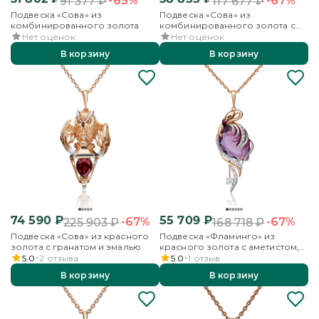
-65%
-67%
91 377
₽
117 677
₽
Подвеска «Сова» из
Подвеска «Сова» из
комбинированного золота
комбинированного золота с
кварцем дымчатым и эмалью
Нет оценок
Нет оценок
В корзину
В корзину
74 590
₽
55 709
₽
-67%
-67%
225 903
₽
168 718
₽
Подвеска «Сова» из красного
Подвеска «Фламинго» из
золота с гранатом и эмалью
красного золота с аметистом,
бесцветными топазами и
5.0
2
отзыва
5.0
1
отзыв
эмалью
В корзину
В корзину