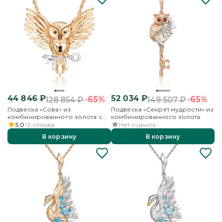
44 846
₽
52 034
₽
-65%
-65%
128 854
₽
149 507
₽
Подвеска «Сова» из
Подвеска «Секрет мудрости» из
комбинированного золота с
комбинированного золота
эмалью
5.0
2
отзыва
Нет оценок
В корзину
В корзину