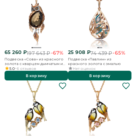
65 260
₽
25 908
₽
-67%
-65%
197 643
₽
74 439
₽
Подвеска «Сова» из красного
Подвеска «Павлин» из
золота с кварцем дымчатым и
красного золота с эмалью
эмалью
5.0
6
отзывов
Нет оценок
В корзину
В корзину