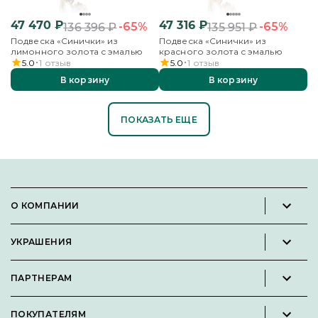
47 470
₽
47 316
₽
-65%
-65%
136 396
₽
135 951
₽
Подвеска «Синички» из
Подвеска «Синички» из
лимонного золота с эмалью
красного золота с эмалью
5.0
1
отзыв
5.0
1
отзыв
В корзину
В корзину
ПОКАЗАТЬ ЕЩЕ
О КОМПАНИИ
Новости и пресс-релизы
УКРАШЕНИЯ
Вакансии
Каталог
Философия
ПАРТНЕРАМ
Кольца
Контакты
Стать партнёром
Серьги
Пользовательское соглашение
ПОКУПАТЕЛЯМ