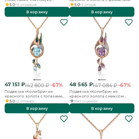
комбинированного золота с
5.0
5
отзывов
5.0
1
отзыв
топазами
В корзину
В корзину
47 151
₽
48 565
₽
-67%
-67%
142 800
₽
147 084
₽
Подвеска «Колибри» из
Подвеска «Колибри» из
красного золота с топазами,
красного золота с миксом
бесцветными топазами и
камней и эмалью
5.0
2
отзыва
Нет оценок
эмалью
В корзину
В корзину