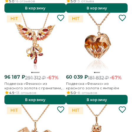
эмалью
цитринами и эмалью
5.0
6
отзывов
5.0
3
отзыва
В корзину
В корзину
96 187
₽
60 039
₽
-67%
-67%
291 312
₽
181 832
₽
Подвеска «Феникс» из
Подвеска «Феникс» из
красного золота с гранатами,
красного золота с янтарём
цитринами и эмалью
4.9
13
отзывов
5.0
8
отзывов
В корзину
В корзину