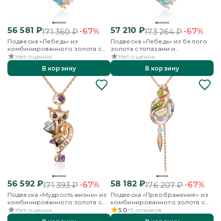
56 581
₽
57 210
₽
-67%
-67%
171 360
₽
173 264
₽
Подвеска «Лебедь» из
Подвеска «Лебедь» из белого
комбинированного золота с
золота с топазами и
топазами и бесцветными
бесцветными топазами
Нет оценок
Нет оценок
топазами
В корзину
В корзину
56 592
₽
58 182
₽
-67%
-67%
171 393
₽
176 207
₽
Подвеска «Мудрость жизни» из
Подвеска «Преображение» из
комбинированного золота с
комбинированного золота с
аметистами, кварцем дымчатым
миксом камней и эмалью
Нет оценок
5.0
5
отзывов
и эмалью