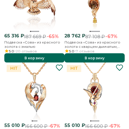
65 316
₽
28 762
₽
-65%
-67%
187 669
₽
87 108
₽
Подвеска «Сова» из красного
Подвеска «Сова» из красного
золота с эмалью
золота с кварцем дымчатым,
цитринами и эмалью
5.0
20
отзывов
5.0
7
отзывов
В корзину
В корзину
55 010
₽
55 010
₽
-67%
-67%
166 600
₽
166 600
₽