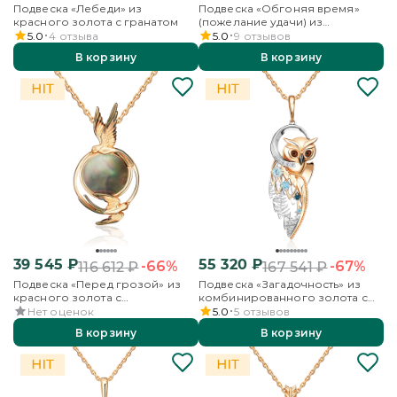
Подвеска «Лебеди» из
Подвеска «Обгоняя время»
красного золота с гранатом
(пожелание удачи) из
комбинированного золота с
5.0
4
отзыва
5.0
9
отзывов
гранатами
В корзину
В корзину
39 545
₽
55 320
₽
-66%
-67%
116 612
₽
167 541
₽
Подвеска «Перед грозой» из
Подвеска «Загадочность» из
красного золота с
комбинированного золота с
перламутром
топазами, бесцветными
Нет оценок
5.0
5
отзывов
топазами и эмалью
В корзину
В корзину