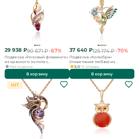
29 938
₽
37 640
₽
-67%
-70%
90 671
₽
125 174
₽
Подвеска «Розовый фламинго»
Подвеска «Колибри»
из красного золота с
(пожелание любви) из
гранатами и эмалью
комбинированного золота с
Нет оценок
5.0
3
отзыва
топазами и эмалью
В корзину
В корзину