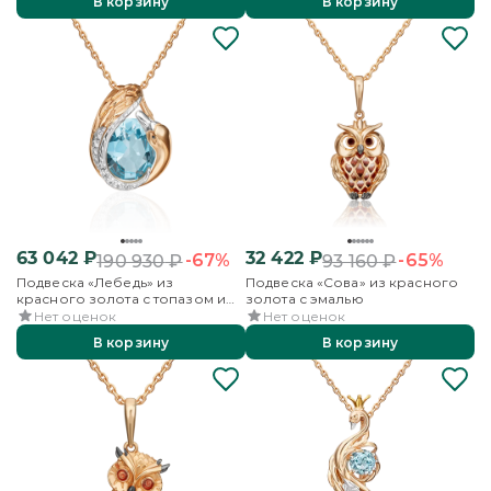
В корзину
В корзину
63 042
₽
32 422
₽
-67%
-65%
190 930
₽
93 160
₽
Подвеска «Лебедь» из
Подвеска «Сова» из красного
красного золота с топазом и
золота с эмалью
бесцветными топазами
Нет оценок
Нет оценок
В корзину
В корзину