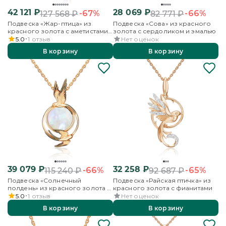
42 121
₽
28 069
₽
-67%
-66%
127 568
₽
82 771
₽
Подвеска «Жар-птица» из
Подвеска «Сова» из красного
красного золота с аметистами
золота с сердоликом и эмалью
и гранатами
5.0
1
отзыв
Нет оценок
В корзину
В корзину
39 079
₽
32 258
₽
-66%
-65%
115 240
₽
92 687
₽
Подвеска «Солнечный
Подвеска «Райская птичка» из
полдень» из красного золота с
красного золота с фианитами
перламутром
5.0
1
отзыв
Нет оценок
В корзину
В корзину