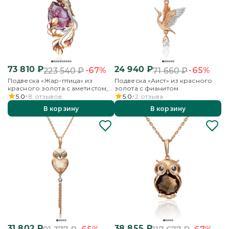
73 810
₽
24 940
₽
-67%
-65%
223 540
₽
71 660
₽
Подвеска «Жар-птица» из
Подвеска «Аист» из красного
красного золота с аметистом,
золота с фианитом
бесцветными топазами и
5.0
8
отзывов
5.0
2
отзыва
эмалью
В корзину
В корзину
31 802
₽
38 855
₽