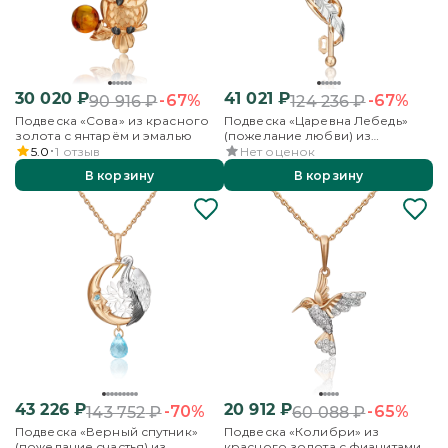
30 020
₽
41 021
₽
-67%
-67%
90 916
₽
124 236
₽
Подвеска «Сова» из красного
Подвеска «Царевна Лебедь»
золота с янтарём и эмалью
(пожелание любви) из
комбинированного золота с
5.0
1
отзыв
Нет оценок
топазом
В корзину
В корзину
43 226
₽
20 912
₽
-70%
-65%
143 752
₽
60 088
₽
Подвеска «Верный спутник»
Подвеска «Колибри» из
(пожелание счастья) из
красного золота с фианитами