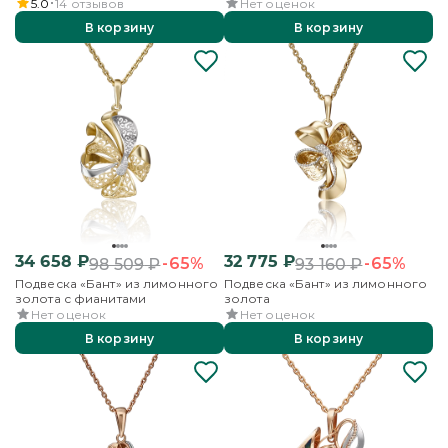
эмалью
5.0
14
отзывов
Нет оценок
В корзину
В корзину
34 658
₽
32 775
₽
-65%
-65%
98 509
₽
93 160
₽
Подвеска «Бант» из лимонного
Подвеска «Бант» из лимонного
золота с фианитами
золота
Нет оценок
Нет оценок
В корзину
В корзину