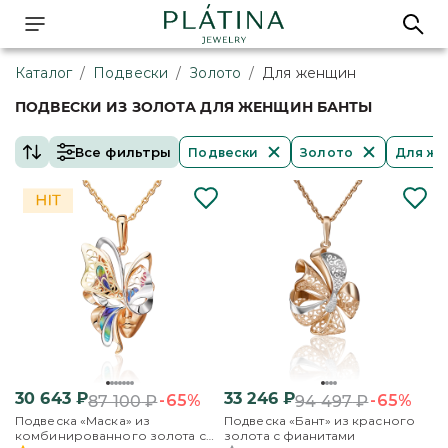
Каталог
/
Подвески
/
Золото
/
Для женщин
ПОДВЕСКИ ИЗ ЗОЛОТА ДЛЯ ЖЕНЩИН БАНТЫ
Все фильтры
Подвески
Золото
Для ж
30 643
₽
33 246
₽
-65%
-65%
87 100
₽
94 497
₽
Подвеска «Маска» из
Подвеска «Бант» из красного
комбинированного золота с
золота с фианитами