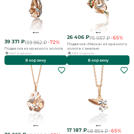
26 406
₽
-65%
75 057
₽
39 371
₽
-72%
139 962
₽
Подвеска «Маска» из красного
Подвеска из красного золота
золота с эмалью
Нет оценок
Нет оценок
В корзину
В корзину
17 187
₽
-65%
48 854
₽