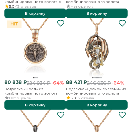
комбинированного золота с
комбинированного золота
гранатами
5.0
13
отзывов
Нет оценок
В корзину
В корзину
80 838
₽
88 421
₽
-64%
-64%
224 934
₽
246 036
₽
Подвеска «Орёл» из
Подвеска «Дракон с часами» из
комбинированного золота
комбинированного золота
Нет оценок
5.0
3
отзыва
В корзину
В корзину