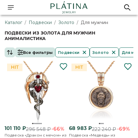
Каталог
/
Подвески
/
Золото
/
Для мужчин
ПОДВЕСКИ ИЗ ЗОЛОТА ДЛЯ МУЖЧИН
АНИМАЛИСТИКА
Все фильтры
Подвески
Золото
Для му
101 110
₽
68 983
₽
-66%
-69%
296 548
₽
222 240
₽
Подвеска «Дракон с мечом» из
Подвеска «Медведь» из