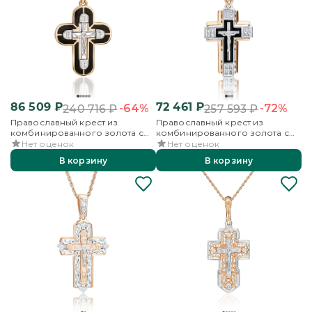
86 509
₽
72 461
₽
-64%
-72%
240 716
₽
257 593
₽
Православный крест из
Православный крест из
комбинированного золота с
комбинированного золота с
эмалью
эмалью
Нет оценок
Нет оценок
В корзину
В корзину