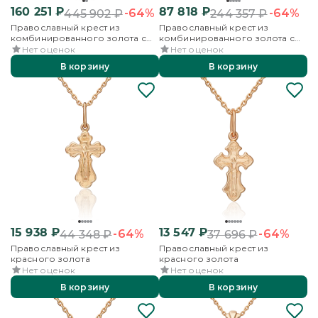
160 251
₽
87 818
₽
-64%
-64%
445 902
₽
244 357
₽
Православный крест из
Православный крест из
комбинированного золота с
комбинированного золота с
фианитами
фианитами
Нет оценок
Нет оценок
В корзину
В корзину
15 938
₽
13 547
₽
-64%
-64%
44 348
₽
37 696
₽
Православный крест из
Православный крест из
красного золота
красного золота
Нет оценок
Нет оценок
В корзину
В корзину