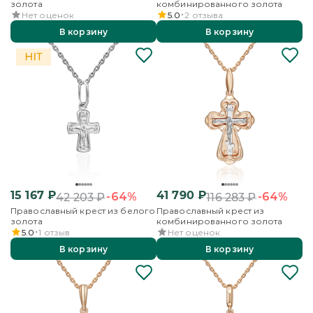
золота
комбинированного золота
Нет оценок
5.0
2
отзыва
В корзину
В корзину
15 167
₽
41 790
₽
-64%
-64%
42 203
₽
116 283
₽
Православный крест из белого
Православный крест из
золота
комбинированного золота
5.0
1
отзыв
Нет оценок
В корзину
В корзину