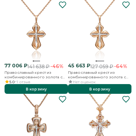
77 006
₽
45 663
₽
-46%
-64%
141 638
₽
127 059
₽
Православный крест из
Православный крест из
комбинированного золота с
комбинированного золота с
бриллиантом
фианитом
5.0
1
отзыв
Нет оценок
В корзину
В корзину