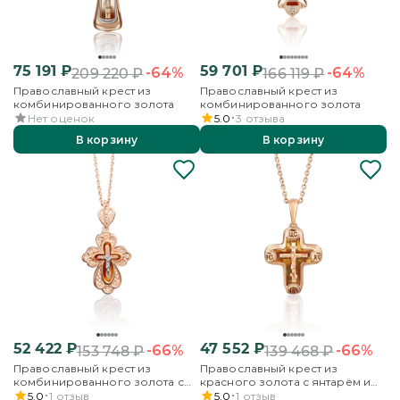
75 191
₽
59 701
₽
-64%
-64%
209 220
₽
166 119
₽
Православный крест из
Православный крест из
комбинированного золота
комбинированного золота
Нет оценок
5.0
3
отзыва
В корзину
В корзину
52 422
₽
47 552
₽
-66%
-66%
153 748
₽
139 468
₽
Православный крест из
Православный крест из
комбинированного золота с
красного золота с янтарём и
янтарём
эмалью
5.0
1
отзыв
5.0
1
отзыв