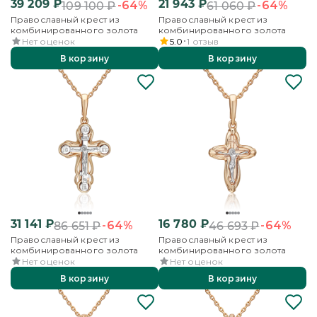
39 209
₽
21 943
₽
-64%
-64%
109 100
₽
61 060
₽
Православный крест из
Православный крест из
комбинированного золота
комбинированного золота
Нет оценок
5.0
1
отзыв
В корзину
В корзину
31 141
₽
16 780
₽
-64%
-64%
86 651
₽
46 693
₽
Православный крест из
Православный крест из
комбинированного золота
комбинированного золота
Нет оценок
Нет оценок
В корзину
В корзину