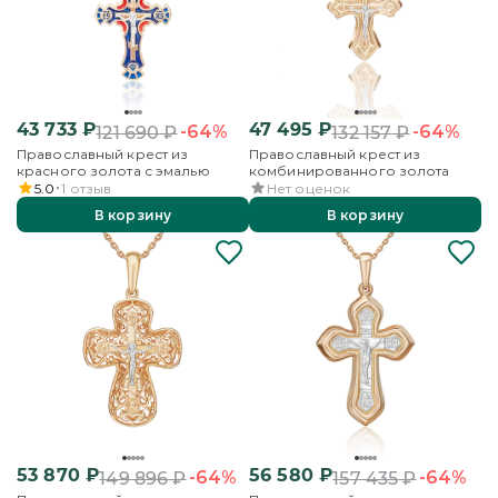
43 733
₽
47 495
₽
-64%
-64%
121 690
₽
132 157
₽
Православный крест из
Православный крест из
красного золота с эмалью
комбинированного золота
5.0
1
отзыв
Нет оценок
В корзину
В корзину
53 870
₽
56 580
₽
-64%
-64%
149 896
₽
157 435
₽