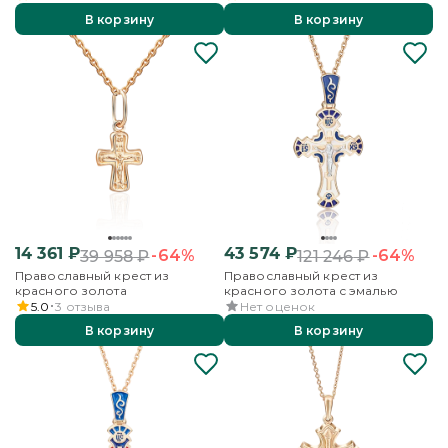
В корзину
В корзину
14 361
₽
43 574
₽
-64%
-64%
39 958
₽
121 246
₽
Православный крест из
Православный крест из
красного золота
красного золота с эмалью
5.0
3
отзыва
Нет оценок
В корзину
В корзину