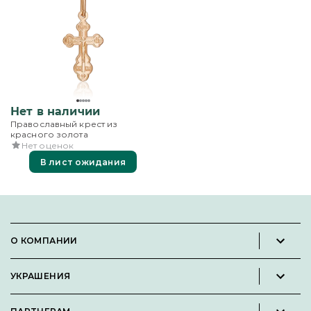
Нет в наличии
Православный крест из
красного золота
Нет оценок
В лист ожидания
О КОМПАНИИ
Новости и пресс-релизы
УКРАШЕНИЯ
Вакансии
Каталог
Философия