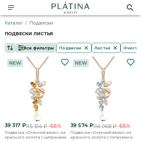
Каталог
/
Подвески
ПОДВЕСКИ ЛИСТЬЯ
Все фильтры
Подвески
Листья
Очисти
39 317
₽
39 574
₽
-66%
-66%
115 314
₽
116 068
₽
Подвеска «Осенний вальс» из
Подвеска «Осенний вальс» из
красного золота с цитринами и
красного золота с топазами и