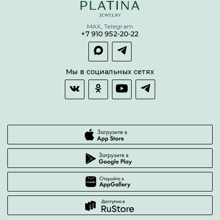
Бонусная программа
Цепи
Условия кредитования и рассрочки
MAX, Telegram
Покупка долями
+7 910 952-20-22
Покупка в сплит
Оплата и доставка
Возврат товара
Мы в социальных сетях
Гарантии качества
Часто задаваемые вопросы