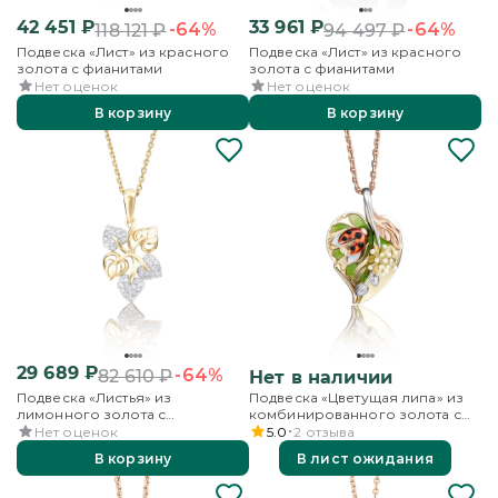
42 451
₽
33 961
₽
-64%
-64%
118 121
₽
94 497
₽
Подвеска «Лист» из красного
Подвеска «Лист» из красного
золота с фианитами
золота с фианитами
Нет оценок
Нет оценок
В корзину
В корзину
29 689
₽
-64%
82 610
₽
Нет в наличии
Подвеска «Листья» из
Подвеска «Цветущая липа» из
лимонного золота с
комбинированного золота с
фианитами
эмалью
Нет оценок
5.0
2
отзыва
В корзину
В лист ожидания