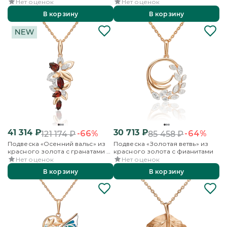
бесцветными топазами
бесцветными топазами
Нет оценок
Нет оценок
В корзину
В корзину
41 314
₽
30 713
₽
-66%
-64%
121 174
₽
85 458
₽
Подвеска «Осенний вальс» из
Подвеска «Золотая ветвь» из
красного золота с гранатами и
красного золота с фианитами
бесцветными топазами
Нет оценок
Нет оценок
В корзину
В корзину