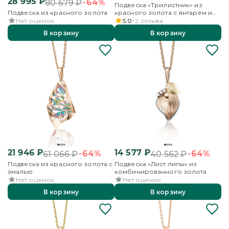
28 995
₽
-64%
80 679
₽
Подвеска «Трилистник» из
Подвеска из красного золота
красного золота с янтарём и
эмалью
Нет оценок
5.0
2
отзыва
В корзину
В корзину
21 946
₽
14 577
₽
-64%
-64%
61 066
₽
40 562
₽
Подвеска из красного золота с
Подвеска «Лист липы» из
эмалью
комбинированного золота
Нет оценок
Нет оценок
В корзину
В корзину