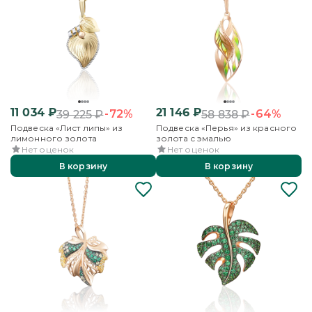
11 034
₽
21 146
₽
-72%
-64%
39 225
₽
58 838
₽
Подвеска «Лист липы» из
Подвеска «Перья» из красного
лимонного золота
золота с эмалью
Нет оценок
Нет оценок
В корзину
В корзину