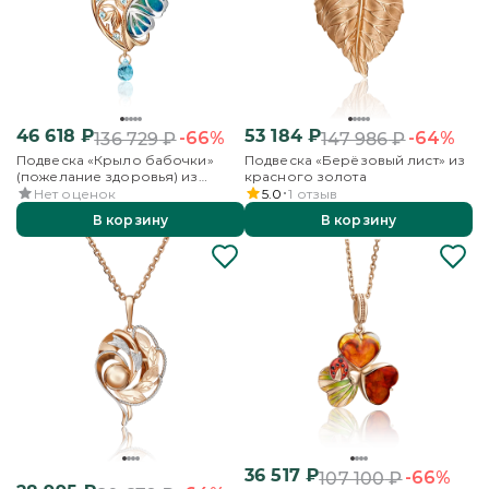
46 618
₽
53 184
₽
-66%
-64%
136 729
₽
147 986
₽
Подвеска «Крыло бабочки»
Подвеска «Берёзовый лист» из
(пожелание здоровья) из
красного золота
комбинированного золота с
Нет оценок
5.0
1
отзыв
топазами и эмалью
В корзину
В корзину
36 517
₽
-66%
107 100
₽