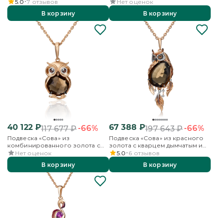
цитринами и эмалью
аметистами, кварцем дымчатым
5.0
7
отзывов
Нет оценок
и эмалью
В корзину
В корзину
40 122
₽
67 388
₽
-66%
-66%
117 677
₽
197 643
₽
Подвеска «Сова» из
Подвеска «Сова» из красного
комбинированного золота с
золота с кварцем дымчатым и
кварцем дымчатым и эмалью
эмалью
Нет оценок
5.0
6
отзывов
В корзину
В корзину