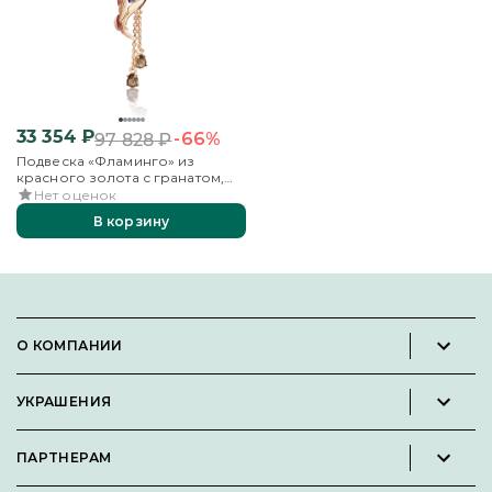
33 354
₽
-66%
97 828
₽
Подвеска «Фламинго» из
красного золота с гранатом,
кварцем дымчатым и эмалью
Нет оценок
В корзину
О КОМПАНИИ
Новости и пресс-релизы
УКРАШЕНИЯ
Вакансии
Каталог
Философия
ПАРТНЕРАМ
Кольца
Контакты