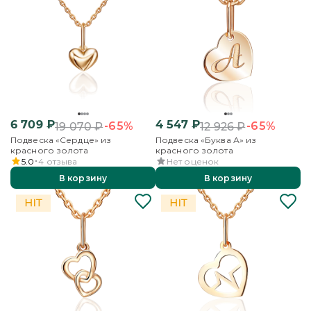
6 709
₽
4 547
₽
-65%
-65%
19 070
₽
12 926
₽
Подвеска «Сердце» из
Подвеска «Буква А» из
красного золота
красного золота
5.0
4
отзыва
Нет оценок
В корзину
В корзину