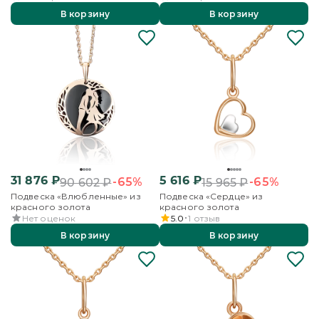
В корзину
В корзину
31 876
₽
5 616
₽
-65%
-65%
90 602
₽
15 965
₽
Подвеска «Влюбленные» из
Подвеска «Сердце» из
красного золота
красного золота
Нет оценок
5.0
1
отзыв
В корзину
В корзину