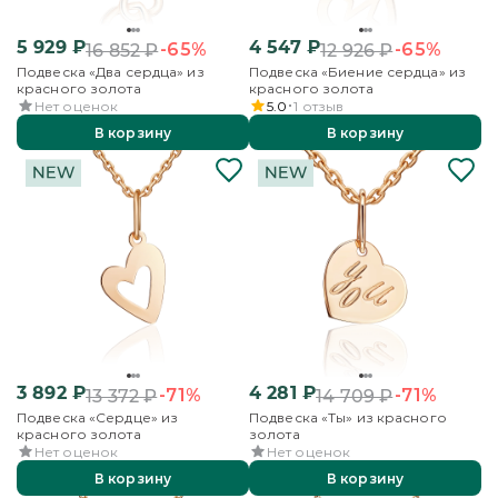
5 929
₽
4 547
₽
-65%
-65%
16 852
₽
12 926
₽
Подвеска «Два сердца» из
Подвеска «Биение сердца» из
красного золота
красного золота
Нет оценок
5.0
1
отзыв
В корзину
В корзину
3 892
₽
4 281
₽
-71%
-71%
13 372
₽
14 709
₽
Подвеска «Сердце» из
Подвеска «Ты» из красного
красного золота
золота
Нет оценок
Нет оценок
В корзину
В корзину