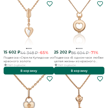
15 602
₽
25 202
₽
-65%
-71%
44 348
₽
86 604
₽
Подвеска «Стрела Купидона» из
Подвеска «В одном часе любви
красного золота
целая жизнь» из красного
золота
Нет оценок
Нет оценок
В корзину
В корзину