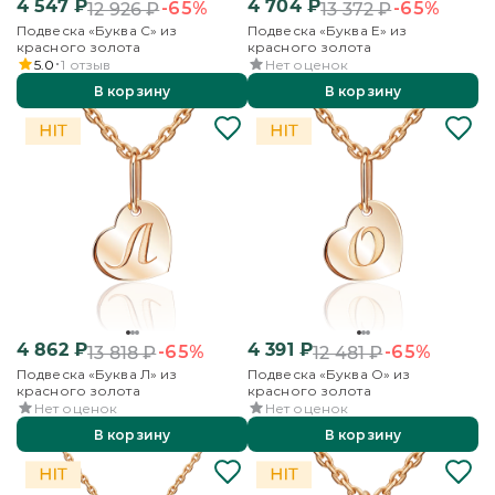
4 547
₽
4 704
₽
-65%
-65%
12 926
₽
13 372
₽
Подвеска «Буква С» из
Подвеска «Буква Е» из
красного золота
красного золота
5.0
1
отзыв
Нет оценок
В корзину
В корзину
4 862
₽
4 391
₽
-65%
-65%
13 818
₽
12 481
₽
Подвеска «Буква Л» из
Подвеска «Буква О» из
красного золота
красного золота
Нет оценок
Нет оценок
В корзину
В корзину