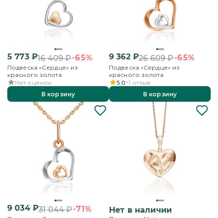
5 773
₽
9 362
₽
-65%
-65%
16 409
₽
26 609
₽
Подвеска «Сердце» из
Подвеска «Сердце» из
красного золота
красного золота
Нет оценок
5.0
1
отзыв
В корзину
В корзину
9 034
₽
-71%
31 044
₽
Нет в наличии