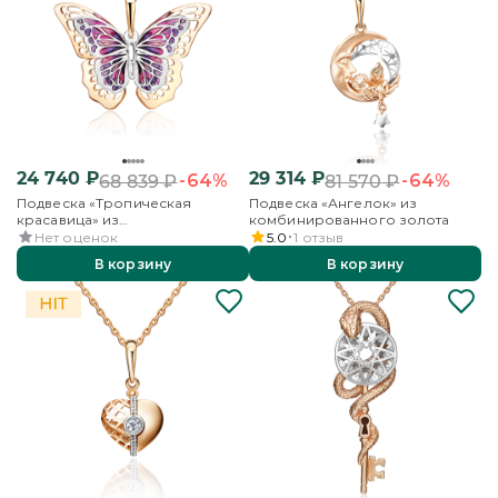
24 740
₽
29 314
₽
-64%
-64%
68 839
₽
81 570
₽
Подвеска «Тропическая
Подвеска «Ангелок» из
красавица» из
комбинированного золота
комбинированного золота с
Нет оценок
5.0
1
отзыв
эмалью
В корзину
В корзину