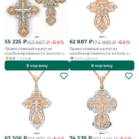
55 225
₽
62 887
₽
-64%
-64%
153 667
₽
174 985
₽
Православный крест из
Православный крест из
комбинированного золота с
комбинированного золота с
фианитами
фианитами
5.0
1
отзыв
Нет оценок
В корзину
В корзину
63 206
₽
74 539
₽
-64%
-64%