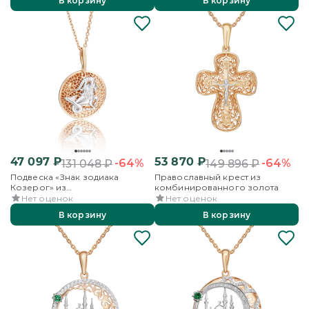
В корзину
В корзину
47 097
₽
53 870
₽
-64%
-64%
131 048
₽
149 896
₽
Подвеска «Знак зодиака
Православный крест из
Козерог» из
комбинированного золота
комбинированного золота
Нет оценок
Нет оценок
В корзину
В корзину