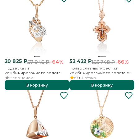
20 825
₽
52 422
₽
-64%
-66%
57 946
₽
153 748
₽
Подвеска из
Православный крест из
комбинированного золота
комбинированного золота с
янтарём
Нет оценок
5.0
1
отзыв
В корзину
В корзину