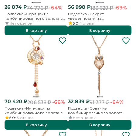
26 874
₽
56 998
₽
-64%
-69%
74 776
₽
183 629
₽
Подвеска «Сердце» из
Подвеска «Секрет
комбинированного золота с
уверенности» из
фианитами
комбинированного золота с
Нет оценок
5.0
1
отзыв
эмалью
В корзину
В корзину
70 420
₽
32 839
₽
-66%
-64%
206 538
₽
91 377
₽
Подвеска «Импульс» из
Подвеска «Сова» из
комбинированного золота с
комбинированного золота
гранатами и аметистом
5.0
3
отзыва
Нет оценок
В корзину
В корзину