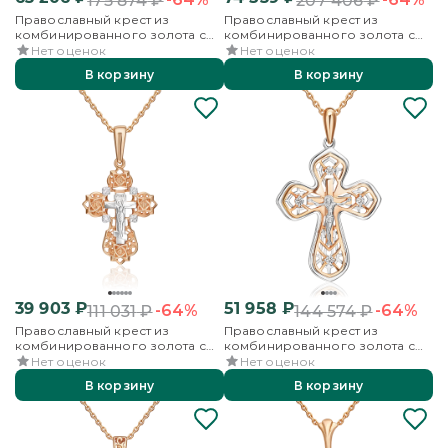
175 874
₽
207 406
₽
Православный крест из
Православный крест из
комбинированного золота с
комбинированного золота с
фианитами
фианитами
Нет оценок
Нет оценок
В корзину
В корзину
39 903
₽
51 958
₽
-64%
-64%
111 031
₽
144 574
₽
Православный крест из
Православный крест из
комбинированного золота с
комбинированного золота с
фианитами
фианитами
Нет оценок
Нет оценок
В корзину
В корзину