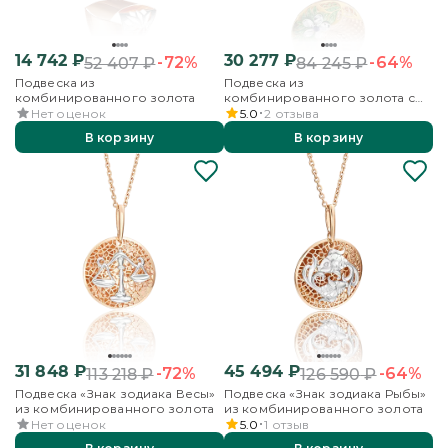
14 742
₽
30 277
₽
-72%
-64%
52 407
₽
84 245
₽
Подвеска из
Подвеска из
комбинированного золота
комбинированного золота с
фианитом и эмалью
Нет оценок
5.0
2
отзыва
В корзину
В корзину
31 848
₽
45 494
₽
-72%
-64%
113 218
₽
126 590
₽
Подвеска «Знак зодиака Весы»
Подвеска «Знак зодиака Рыбы»
из комбинированного золота
из комбинированного золота
Нет оценок
5.0
1
отзыв