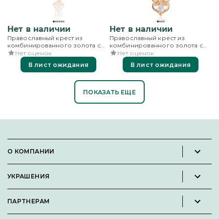
Нет в наличии
Нет в наличии
Православный крест из
Православный крест из
комбинированного золота с
комбинированного золота с
бриллиантами
фианитами
Нет оценок
Нет оценок
В лист ожидания
В лист ожидания
ПОКАЗАТЬ ЕЩЕ
О КОМПАНИИ
Новости и пресс-релизы
УКРАШЕНИЯ
Вакансии
Каталог
Философия
ПАРТНЕРАМ
Кольца
Контакты
Стать партнёром
Серьги
Пользовательское соглашение