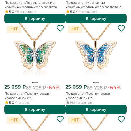
Подвеска «Ловец снов» из
Подвеска «Маска» из
комбинированного золота
комбинированного золота с
эмалью
5.0
15
отзывов
5.0
14
отзывов
В корзину
В корзину
25 059
₽
25 059
₽
-64%
-64%
69 728
₽
69 728
₽
Подвеска «Тропическая
Подвеска «Тропическая
красавица» из
красавица» из
комбинированного золота с
комбинированного золота с
5.0
1
отзыв
Нет оценок
эмалью
эмалью
В корзину
В корзину