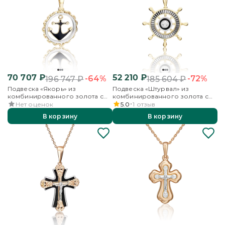
70 707
₽
52 210
₽
-64%
-72%
196 747
₽
185 604
₽
Подвеска «Якорь» из
Подвеска «Штурвал» из
комбинированного золота с
комбинированного золота с
эмалью
фианитом и эмалью
Нет оценок
5.0
1
отзыв
В корзину
В корзину