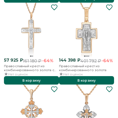
57 925
₽
144 398
₽
-64%
-64%
161 180
₽
401 792
₽
Православный крест из
Православный крест из
комбинированного золота с
комбинированного золота
фианитами
Нет оценок
Нет оценок
В корзину
В корзину