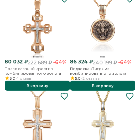
80 032
₽
86 324
₽
-64%
-64%
222 689
₽
240 199
₽
Православный крест из
Подвеска «Тигр» из
комбинированного золота
комбинированного золота
5.0
1
отзыв
5.0
2
отзыва
В корзину
В корзину