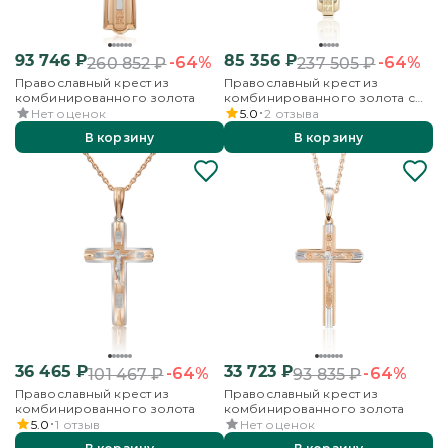
93 746
₽
85 356
₽
-64%
-64%
260 852
₽
237 505
₽
Православный крест из
Православный крест из
комбинированного золота
комбинированного золота с
эмалью
Нет оценок
5.0
2
отзыва
В корзину
В корзину
36 465
₽
33 723
₽
-64%
-64%
101 467
₽
93 835
₽
Православный крест из
Православный крест из
комбинированного золота
комбинированного золота
5.0
1
отзыв
Нет оценок