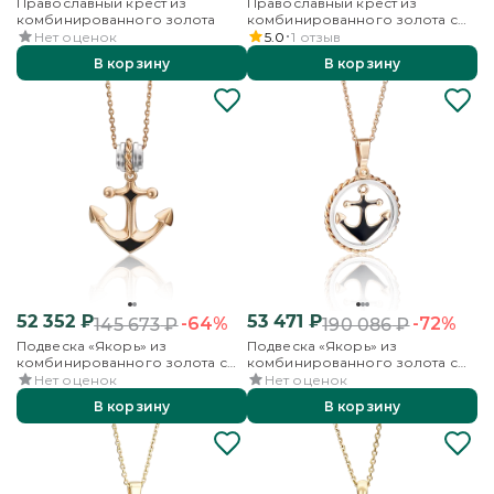
Православный крест из
Православный крест из
комбинированного золота
комбинированного золота с
янтарём и эмалью
Нет оценок
5.0
1
отзыв
В корзину
В корзину
52 352
₽
53 471
₽
-64%
-72%
145 673
₽
190 086
₽
Подвеска «Якорь» из
Подвеска «Якорь» из
комбинированного золота с
комбинированного золота с
эмалью
эмалью
Нет оценок
Нет оценок
В корзину
В корзину