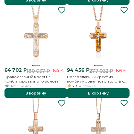
В корзину
В корзину
64 702
₽
94 456
₽
-64%
-66%
180 037
₽
277 032
₽
Православный крест из
Православный крест из
комбинированного золота
комбинированного золота с
янтарём
Нет оценок
5.0
4
отзыва
В корзину
В корзину