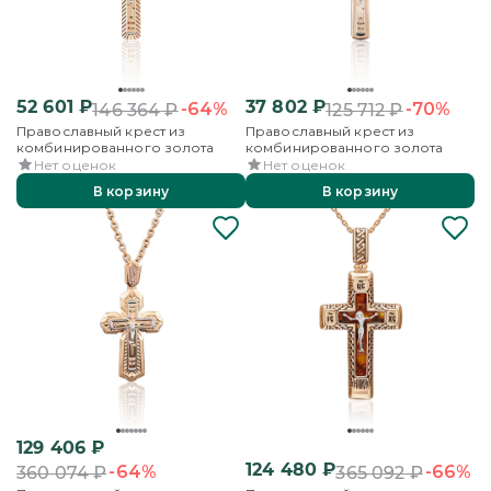
52 601
₽
37 802
₽
-64%
-70%
146 364
₽
125 712
₽
Православный крест из
Православный крест из
комбинированного золота
комбинированного золота
Нет оценок
Нет оценок
В корзину
В корзину
129 406
₽
124 480
₽
-64%
-66%
360 074
₽
365 092
₽