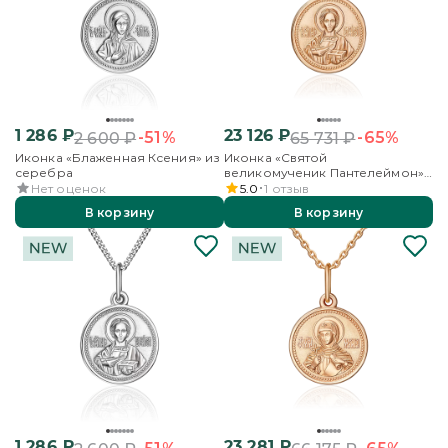
1 286
₽
23 126
₽
-51%
-65%
2 600
₽
65 731
₽
Иконка «Блаженная Ксения» из
Иконка «Святой
серебра
великомученик Пантелеймон»
из красного золота
Нет оценок
5.0
1
отзыв
В корзину
В корзину
1 286
₽
23 281
₽