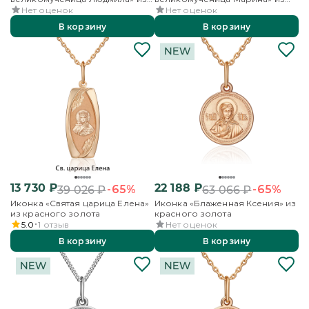
красного золота
красного золота
Нет оценок
Нет оценок
В корзину
В корзину
13 730
₽
22 188
₽
-65%
-65%
39 026
₽
63 066
₽
Иконка «Святая царица Елена»
Иконка «Блаженная Ксения» из
из красного золота
красного золота
5.0
1
отзыв
Нет оценок
В корзину
В корзину