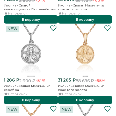
-51%
-65%
2 600
₽
66 175
₽
Иконка «Святой
Иконка «Святая Марина» из
великомученик Пантелеймон»
красного золота
из серебра
Нет оценок
Нет оценок
В корзину
В корзину
1 286
₽
31 205
₽
-51%
-65%
2 600
₽
88 696
₽
Иконка «Святая Марина» из
Иконка «Святая Марина» из
серебра
красного золота
Нет оценок
Нет оценок
В корзину
В корзину