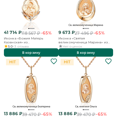
41 714
₽
9 673
₽
-65%
-65%
118 567
₽
27 496
₽
Иконка «Божия Матерь
Иконка «Святая
Казанская» из
великомученица Марина» из
комбинированного золота
красного золота
5.0
3
отзыва
Нет оценок
В корзину
В корзину
13 886
₽
13 886
₽
-65%
-65%
39 470
₽
39 470
₽