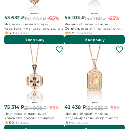
53 632
₽
54 103
₽
-65%
-65%
152 443
₽
153 780
₽
Иконка «Божия Матерь
Иконка «Божия Матерь
Казанская» из красного золота
Семистрельная» из красного
золота
5.0
1
отзыв
5.0
2
отзыва
В корзину
В корзину
75 314
₽
42 438
₽
-65%
-65%
214 068
₽
120 626
₽
Подвеска-складень из
Иконка «Божия Матерь
красного золота с эмалью
Владимирская» из красного
золота
5.0
1
отзыв
Нет оценок