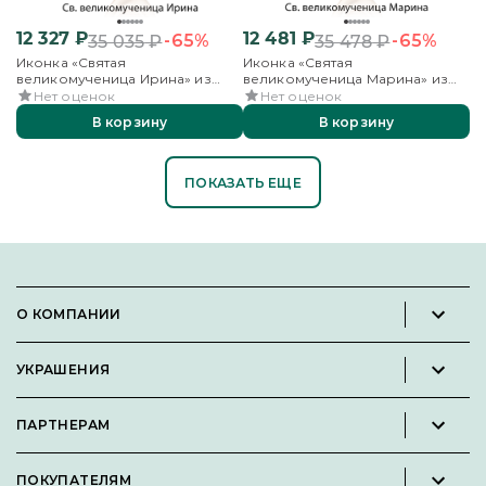
12 327
₽
12 481
₽
-65%
-65%
35 035
₽
35 478
₽
Иконка «Святая
Иконка «Святая
великомученица Ирина» из
великомученица Марина» из
красного золота
красного золота
Нет оценок
Нет оценок
В корзину
В корзину
ПОКАЗАТЬ ЕЩЕ
О КОМПАНИИ
Новости и пресс-релизы
УКРАШЕНИЯ
Вакансии
Каталог
Философия
ПАРТНЕРАМ
Кольца
Контакты
Стать партнёром
Серьги
Пользовательское соглашение
ПОКУПАТЕЛЯМ