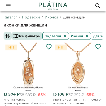
Каталог
/
Подвески
/
Иконки
/
Для женщин
ИКОНКИ ДЛЯ ЖЕНЩИН
Все фильтры
Подвески
Иконки
Для же
13 574
₽
13 106
₽
-65%
-65%
38 583
₽
37 252
₽
Иконка «Святая
Иконка «Святая княгиня Ольга»
великомученица Ирина» из
из красного золота