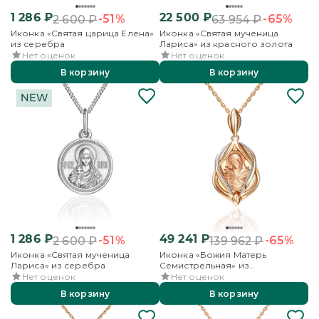
1 286
₽
22 500
₽
-51%
-65%
2 600
₽
63 954
₽
Иконка «Святая царица Елена»
Иконка «Святая мученица
из серебра
Лариса» из красного золота
Нет оценок
Нет оценок
В корзину
В корзину
1 286
₽
49 241
₽
-51%
-65%
2 600
₽
139 962
₽
Иконка «Святая мученица
Иконка «Божия Матерь
Лариса» из серебра
Семистрельная» из
комбинированного золота
Нет оценок
Нет оценок
В корзину
В корзину