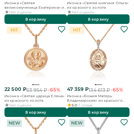
Иконка «Святая
Иконка «Святая княгиня Ольга»
великомученица Екатерина» из
из красного золота
красного золота
Нет оценок
Нет оценок
В корзину
В корзину
22 500
₽
47 359
₽
-65%
-65%
63 954
₽
134 613
₽
Иконка «Святая царица Елена»
Иконка «Божия Матерь
из красного золота
Владимирская» из красного
золота
Нет оценок
5.0
1
отзыв
В корзину
В корзину