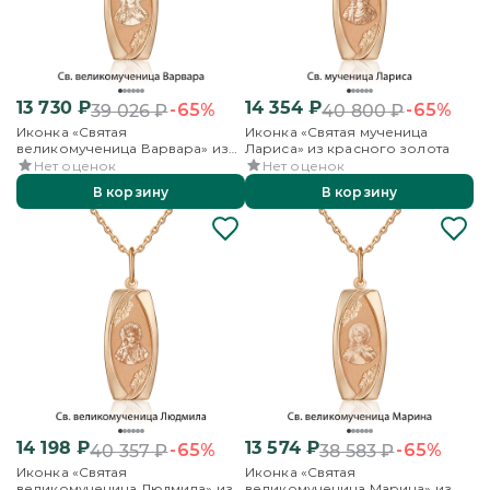
13 730
₽
14 354
₽
-65%
-65%
39 026
₽
40 800
₽
Иконка «Святая
Иконка «Святая мученица
великомученица Варвара» из
Лариса» из красного золота
красного золота
Нет оценок
Нет оценок
В корзину
В корзину
14 198
₽
13 574
₽
-65%
-65%
40 357
₽
38 583
₽
Иконка «Святая
Иконка «Святая
великомученица Людмила» из
великомученица Марина» из