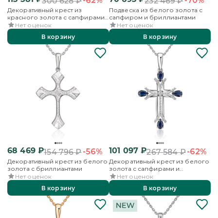
-62%
-70%
300 628
₽
232 469
₽
Декоративный крест из
Подвеска из белого золота с
красного золота с сапфирами
сапфиром и бриллиантами
и бриллиантами
Нет оценок
Нет оценок
В корзину
В корзину
68 469
₽
101 097
₽
-56%
-62%
154 796
₽
267 584
₽
Декоративный крест из белого
Декоративный крест из белого
золота с бриллиантами
золота с сапфирами и
бриллиантами
Нет оценок
Нет оценок
В корзину
В корзину