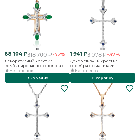
88 104
₽
1 941
₽
-72%
-37%
318 700
₽
3 078
₽
Декоративный крест из
Декоративный крест из
комбинированного золота с
серебра с фианитами
изумрудами и бриллиантами
Нет оценок
Нет оценок
В корзину
В корзину