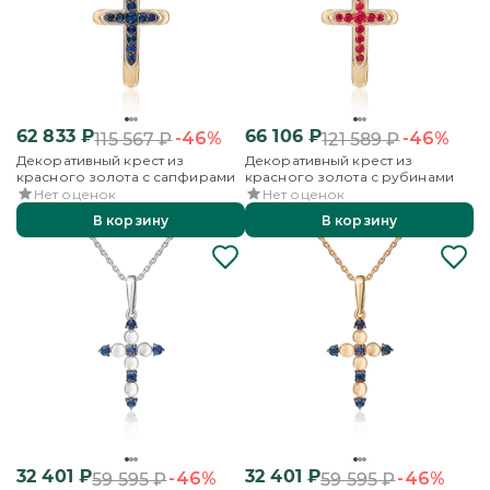
62 833
₽
66 106
₽
-46%
-46%
115 567
₽
121 589
₽
Декоративный крест из
Декоративный крест из
красного золота с сапфирами
красного золота с рубинами
Нет оценок
Нет оценок
В корзину
В корзину
32 401
₽
32 401
₽
-46%
-46%
59 595
₽
59 595
₽