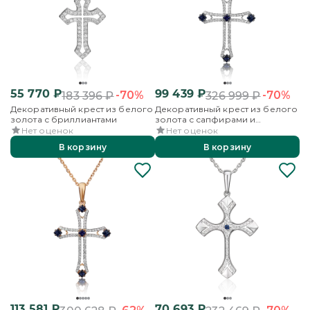
55 770
₽
99 439
₽
-70%
-70%
183 396
₽
326 999
₽
Декоративный крест из белого
Декоративный крест из белого
золота с бриллиантами
золота с сапфирами и
бриллиантами
Нет оценок
Нет оценок
В корзину
В корзину
113 581
₽
70 693
₽