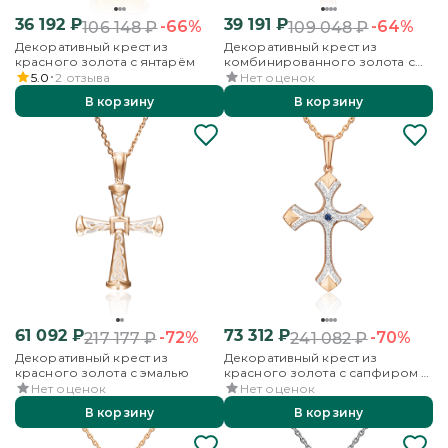
36 192
₽
39 191
₽
-66%
-64%
106 148
₽
109 048
₽
Декоративный крест из
Декоративный крест из
красного золота с янтарём
комбинированного золота с
фианитами
5.0
2
отзыва
Нет оценок
В корзину
В корзину
61 092
₽
73 312
₽
-72%
-70%
217 177
₽
241 082
₽
Декоративный крест из
Декоративный крест из
красного золота с эмалью
красного золота с сапфиром и
бриллиантами
Нет оценок
Нет оценок
В корзину
В корзину