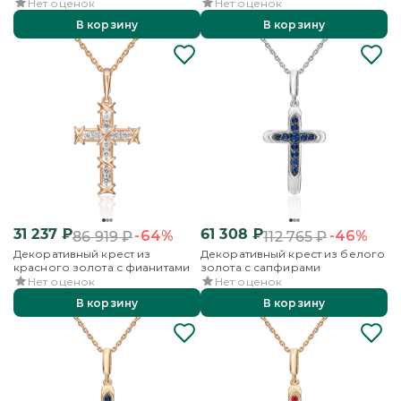
и бриллиантами
бриллиантом
Нет оценок
Нет оценок
В корзину
В корзину
31 237
₽
61 308
₽
-64%
-46%
86 919
₽
112 765
₽
Декоративный крест из
Декоративный крест из белого
красного золота с фианитами
золота с сапфирами
Нет оценок
Нет оценок
В корзину
В корзину