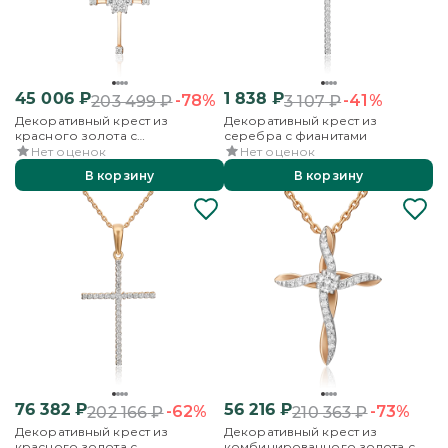
45 006
₽
1 838
₽
-78%
-41%
203 499
₽
3 107
₽
Декоративный крест из
Декоративный крест из
красного золота с
серебра с фианитами
бриллиантами
Нет оценок
Нет оценок
В корзину
В корзину
76 382
₽
56 216
₽
-62%
-73%
202 166
₽
210 363
₽
Декоративный крест из
Декоративный крест из
красного золота с
комбинированного золота с