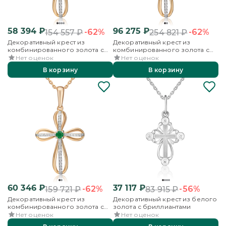
58 394
₽
96 275
₽
-62%
-62%
154 557
₽
254 821
₽
Декоративный крест из
Декоративный крест из
комбинированного золота с
комбинированного золота с
сапфиром и бриллиантами
бриллиантами
Нет оценок
Нет оценок
В корзину
В корзину
60 346
₽
37 117
₽
-62%
-56%
159 721
₽
83 915
₽
Декоративный крест из
Декоративный крест из белого
комбинированного золота с
золота с бриллиантами
изумрудом и бриллиантами
Нет оценок
Нет оценок